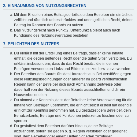
2. EINRÄUMUNG VON NUTZUNGSRECHTEN
Mit dem Erstellen eines Beitrags erteilst du dem Betreiber ein einfaches,
zeitlich und räumlich unbeschränktes und unentgeltliches Recht, deinen
Beitrag im Rahmen des Boards zu nutzen.
Das Nutzungsrecht nach Punkt 2, Unterpunkt a bleibt auch nach
Kündigung des Nutzungsvertrages bestehen.
3. PFLICHTEN DES NUTZERS
Du erklärst mit der Erstellung eines Beitrags, dass er keine Inhalte
enthält, die gegen geltendes Recht oder die guten Sitten verstoßen. Du
erklärst insbesondere, dass du das Recht besitzt, die in deinen
Beiträgen verwendeten Links und Bilder zu setzen bzw. zu verwenden.
Der Betreiber des Boards übt das Hausrecht aus. Bei Verstößen gegen
diese Nutzungsbedingungen oder anderer im Board veröffentlichten
Regeln kann der Betreiber dich nach Abmahnung zeitweise oder
dauerhaft von der Nutzung dieses Boards ausschließen und dir ein
Hausverbot erteilen.
Du nimmst zur Kenntnis, dass der Betreiber keine Verantwortung für die
Inhalte von Beiträgen übernimmt, die er nicht selbst erstellt hat oder die
er nicht zur Kenntnis genommen hat. Du gestattest dem Betreiber, dein
Benutzerkonto, Beiträge und Funktionen jederzeit zu löschen oder zu
sperren.
Du gestattest dem Betreiber darüber hinaus, deine Beiträge
abzuändern, sofern sie gegen o. g. Regeln verstoßen oder geeignet
sind, dem Betreiber oder einem Dritten Schaden zuzufügen.