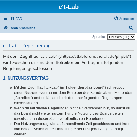
c't-Lab
FAQ
Anmelden
S
Foren-Übersicht
u
Sprache:
c
c't-Lab - Registrierung
h
Mit dem Zugriff auf „c't-Lab“ („https://ctlabforum.thoralt.de/phpbb“)
e
wird zwischen dir und dem Betreiber ein Vertrag mit folgenden
Regelungen geschlossen:
1. NUTZUNGSVERTRAG
Mit dem Zugriff auf „c't-Lab“ (im Folgenden „das Board“) schließt du
einen Nutzungsvertrag mit dem Betreiber des Boards ab (im Folgenden
„Betreiber“) und erklärst dich mit den nachfolgenden Regelungen
einverstanden.
Wenn du mit diesen Regelungen nicht einverstanden bist, so darfst du
das Board nicht weiter nutzen. Für die Nutzung des Boards gelten
jeweils die an dieser Stelle veröffentlichten Regelungen.
Der Nutzungsvertrag wird auf unbestimmte Zeit geschlossen und kann
von beiden Seiten ohne Einhaltung einer Frist jederzeit gekündigt
werden.