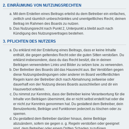
2. EINRÄUMUNG VON NUTZUNGSRECHTEN
Mit dem Erstellen eines Beitrags erteilst du dem Betreiber ein einfaches,
zeitlich und räumlich unbeschränktes und unentgeltliches Recht, deinen
Beitrag im Rahmen des Boards zu nutzen.
Das Nutzungsrecht nach Punkt 2, Unterpunkt a bleibt auch nach
Kündigung des Nutzungsvertrages bestehen.
3. PFLICHTEN DES NUTZERS
Du erklärst mit der Erstellung eines Beitrags, dass er keine Inhalte
enthält, die gegen geltendes Recht oder die guten Sitten verstoßen. Du
erklärst insbesondere, dass du das Recht besitzt, die in deinen
Beiträgen verwendeten Links und Bilder zu setzen bzw. zu verwenden.
Der Betreiber des Boards übt das Hausrecht aus. Bei Verstößen gegen
diese Nutzungsbedingungen oder anderer im Board veröffentlichten
Regeln kann der Betreiber dich nach Abmahnung zeitweise oder
dauerhaft von der Nutzung dieses Boards ausschließen und dir ein
Hausverbot erteilen.
Du nimmst zur Kenntnis, dass der Betreiber keine Verantwortung für die
Inhalte von Beiträgen übernimmt, die er nicht selbst erstellt hat oder die
er nicht zur Kenntnis genommen hat. Du gestattest dem Betreiber, dein
Benutzerkonto, Beiträge und Funktionen jederzeit zu löschen oder zu
sperren.
Du gestattest dem Betreiber darüber hinaus, deine Beiträge
abzuändern, sofern sie gegen o. g. Regeln verstoßen oder geeignet
sind, dem Betreiber oder einem Dritten Schaden zuzufügen.