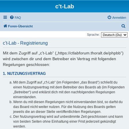
c't-Lab
FAQ
Anmelden
S
Foren-Übersicht
u
Sprache:
c
c't-Lab - Registrierung
h
Mit dem Zugriff auf „c't-Lab“ („https://ctlabforum.thoralt.de/phpbb“)
e
wird zwischen dir und dem Betreiber ein Vertrag mit folgenden
Regelungen geschlossen:
1. NUTZUNGSVERTRAG
Mit dem Zugriff auf „c't-Lab“ (im Folgenden „das Board“) schließt du
einen Nutzungsvertrag mit dem Betreiber des Boards ab (im Folgenden
„Betreiber“) und erklärst dich mit den nachfolgenden Regelungen
einverstanden.
Wenn du mit diesen Regelungen nicht einverstanden bist, so darfst du
das Board nicht weiter nutzen. Für die Nutzung des Boards gelten
jeweils die an dieser Stelle veröffentlichten Regelungen.
Der Nutzungsvertrag wird auf unbestimmte Zeit geschlossen und kann
von beiden Seiten ohne Einhaltung einer Frist jederzeit gekündigt
werden.