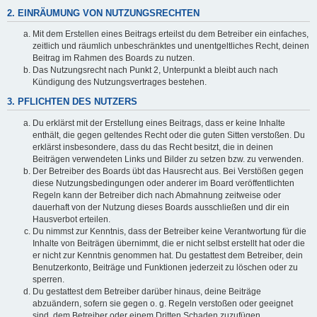
2. EINRÄUMUNG VON NUTZUNGSRECHTEN
Mit dem Erstellen eines Beitrags erteilst du dem Betreiber ein einfaches,
zeitlich und räumlich unbeschränktes und unentgeltliches Recht, deinen
Beitrag im Rahmen des Boards zu nutzen.
Das Nutzungsrecht nach Punkt 2, Unterpunkt a bleibt auch nach
Kündigung des Nutzungsvertrages bestehen.
3. PFLICHTEN DES NUTZERS
Du erklärst mit der Erstellung eines Beitrags, dass er keine Inhalte
enthält, die gegen geltendes Recht oder die guten Sitten verstoßen. Du
erklärst insbesondere, dass du das Recht besitzt, die in deinen
Beiträgen verwendeten Links und Bilder zu setzen bzw. zu verwenden.
Der Betreiber des Boards übt das Hausrecht aus. Bei Verstößen gegen
diese Nutzungsbedingungen oder anderer im Board veröffentlichten
Regeln kann der Betreiber dich nach Abmahnung zeitweise oder
dauerhaft von der Nutzung dieses Boards ausschließen und dir ein
Hausverbot erteilen.
Du nimmst zur Kenntnis, dass der Betreiber keine Verantwortung für die
Inhalte von Beiträgen übernimmt, die er nicht selbst erstellt hat oder die
er nicht zur Kenntnis genommen hat. Du gestattest dem Betreiber, dein
Benutzerkonto, Beiträge und Funktionen jederzeit zu löschen oder zu
sperren.
Du gestattest dem Betreiber darüber hinaus, deine Beiträge
abzuändern, sofern sie gegen o. g. Regeln verstoßen oder geeignet
sind, dem Betreiber oder einem Dritten Schaden zuzufügen.