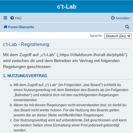
c't-Lab
FAQ
Anmelden
S
Foren-Übersicht
u
Sprache:
c
c't-Lab - Registrierung
h
Mit dem Zugriff auf „c't-Lab“ („https://ctlabforum.thoralt.de/phpbb“)
e
wird zwischen dir und dem Betreiber ein Vertrag mit folgenden
Regelungen geschlossen:
1. NUTZUNGSVERTRAG
Mit dem Zugriff auf „c't-Lab“ (im Folgenden „das Board“) schließt du
einen Nutzungsvertrag mit dem Betreiber des Boards ab (im Folgenden
„Betreiber“) und erklärst dich mit den nachfolgenden Regelungen
einverstanden.
Wenn du mit diesen Regelungen nicht einverstanden bist, so darfst du
das Board nicht weiter nutzen. Für die Nutzung des Boards gelten
jeweils die an dieser Stelle veröffentlichten Regelungen.
Der Nutzungsvertrag wird auf unbestimmte Zeit geschlossen und kann
von beiden Seiten ohne Einhaltung einer Frist jederzeit gekündigt
werden.