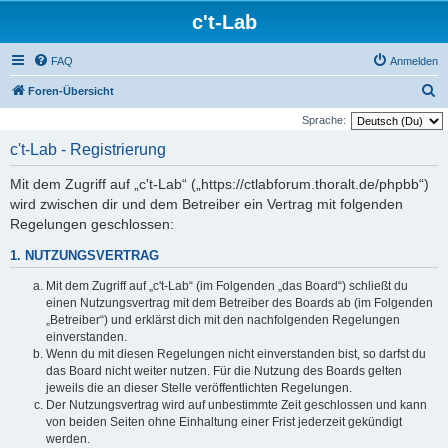
c't-Lab
FAQ
Anmelden
S
Foren-Übersicht
u
Sprache:
c
c't-Lab - Registrierung
h
Mit dem Zugriff auf „c't-Lab“ („https://ctlabforum.thoralt.de/phpbb“)
e
wird zwischen dir und dem Betreiber ein Vertrag mit folgenden
Regelungen geschlossen:
1. NUTZUNGSVERTRAG
Mit dem Zugriff auf „c't-Lab“ (im Folgenden „das Board“) schließt du
einen Nutzungsvertrag mit dem Betreiber des Boards ab (im Folgenden
„Betreiber“) und erklärst dich mit den nachfolgenden Regelungen
einverstanden.
Wenn du mit diesen Regelungen nicht einverstanden bist, so darfst du
das Board nicht weiter nutzen. Für die Nutzung des Boards gelten
jeweils die an dieser Stelle veröffentlichten Regelungen.
Der Nutzungsvertrag wird auf unbestimmte Zeit geschlossen und kann
von beiden Seiten ohne Einhaltung einer Frist jederzeit gekündigt
werden.