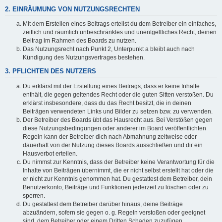
2. EINRÄUMUNG VON NUTZUNGSRECHTEN
Mit dem Erstellen eines Beitrags erteilst du dem Betreiber ein einfaches,
zeitlich und räumlich unbeschränktes und unentgeltliches Recht, deinen
Beitrag im Rahmen des Boards zu nutzen.
Das Nutzungsrecht nach Punkt 2, Unterpunkt a bleibt auch nach
Kündigung des Nutzungsvertrages bestehen.
3. PFLICHTEN DES NUTZERS
Du erklärst mit der Erstellung eines Beitrags, dass er keine Inhalte
enthält, die gegen geltendes Recht oder die guten Sitten verstoßen. Du
erklärst insbesondere, dass du das Recht besitzt, die in deinen
Beiträgen verwendeten Links und Bilder zu setzen bzw. zu verwenden.
Der Betreiber des Boards übt das Hausrecht aus. Bei Verstößen gegen
diese Nutzungsbedingungen oder anderer im Board veröffentlichten
Regeln kann der Betreiber dich nach Abmahnung zeitweise oder
dauerhaft von der Nutzung dieses Boards ausschließen und dir ein
Hausverbot erteilen.
Du nimmst zur Kenntnis, dass der Betreiber keine Verantwortung für die
Inhalte von Beiträgen übernimmt, die er nicht selbst erstellt hat oder die
er nicht zur Kenntnis genommen hat. Du gestattest dem Betreiber, dein
Benutzerkonto, Beiträge und Funktionen jederzeit zu löschen oder zu
sperren.
Du gestattest dem Betreiber darüber hinaus, deine Beiträge
abzuändern, sofern sie gegen o. g. Regeln verstoßen oder geeignet
sind, dem Betreiber oder einem Dritten Schaden zuzufügen.