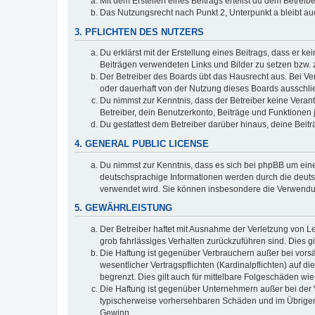
Mit dem Erstellen eines Beitrags erteilst du dem Betrei
Das Nutzungsrecht nach Punkt 2, Unterpunkt a bleibt 
3. PFLICHTEN DES NUTZERS
Du erklärst mit der Erstellung eines Beitrags, dass er ke
Beiträgen verwendeten Links und Bilder zu setzen bzw.
Der Betreiber des Boards übt das Hausrecht aus. Bei V
oder dauerhaft von der Nutzung dieses Boards ausschlie
Du nimmst zur Kenntnis, dass der Betreiber keine Verantw
Betreiber, dein Benutzerkonto, Beiträge und Funktionen 
Du gestattest dem Betreiber darüber hinaus, deine Beit
4. GENERAL PUBLIC LICENSE
Du nimmst zur Kenntnis, dass es sich bei phpBB um eine
deutschsprachige Informationen werden durch die deuts
verwendet wird. Sie können insbesondere die Verwendun
5. GEWÄHRLEISTUNG
Der Betreiber haftet mit Ausnahme der Verletzung von Le
grob fahrlässiges Verhalten zurückzuführen sind. Dies 
Die Haftung ist gegenüber Verbrauchern außer bei vors
wesentlicher Vertragspflichten (Kardinalpflichten) auf
begrenzt. Dies gilt auch für mittelbare Folgeschäden 
Die Haftung ist gegenüber Unternehmern außer bei der V
typischerweise vorhersehbaren Schäden und im Übrigen 
Gewinn.