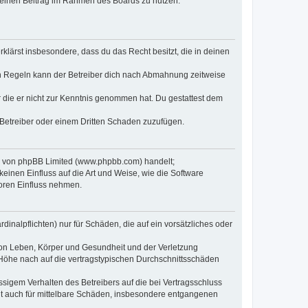
, deinen Beitrag im Rahmen des Boards zu nutzen.
erklärst insbesondere, dass du das Recht besitzt, die in deinen
n Regeln kann der Betreiber dich nach Abmahnung zeitweise
er die er nicht zur Kenntnis genommen hat. Du gestattest dem
 Betreiber oder einem Dritten Schaden zuzufügen.
re von phpBB Limited (www.phpbb.com) handelt;
inen Einfluss auf die Art und Weise, wie die Software
oren Einfluss nehmen.
inalpflichten) nur für Schäden, die auf ein vorsätzliches oder
von Leben, Körper und Gesundheit und der Verletzung
r Höhe nach auf die vertragstypischen Durchschnittsschäden
sigem Verhalten des Betreibers auf die bei Vertragsschluss
lt auch für mittelbare Schäden, insbesondere entgangenen