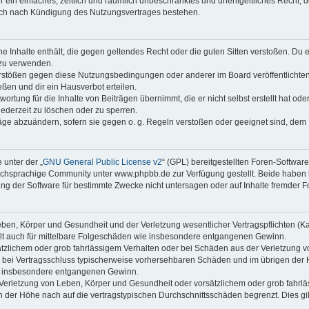
ber ein einfaches, zeitlich und räumlich unbeschränktes und unentgeltliches Recht
auch nach Kündigung des Nutzungsvertrages bestehen.
ine Inhalte enthält, die gegen geltendes Recht oder die guten Sitten verstoßen. Du 
 zu verwenden.
erstößen gegen diese Nutzungsbedingungen oder anderer im Board veröffentlichte
ßen und dir ein Hausverbot erteilen.
ortung für die Inhalte von Beiträgen übernimmt, die er nicht selbst erstellt hat od
jederzeit zu löschen oder zu sperren.
räge abzuändern, sofern sie gegen o. g. Regeln verstoßen oder geeignet sind, dem
 unter der „
GNU General Public License v2
“ (GPL) bereitgestellten Foren-Softwa
chsprachige Community unter www.phpbb.de zur Verfügung gestellt. Beide haben ke
g der Software für bestimmte Zwecke nicht untersagen oder auf Inhalte fremder F
ben, Körper und Gesundheit und der Verletzung wesentlicher Vertragspflichten (Kard
gilt auch für mittelbare Folgeschäden wie insbesondere entgangenen Gewinn.
ätzlichem oder grob fahrlässigem Verhalten oder bei Schäden aus der Verletzung 
 die bei Vertragsschluss typischerweise vorhersehbaren Schäden und im übrigen de
wie insbesondere entgangenen Gewinn.
erletzung von Leben, Körper und Gesundheit oder vorsätzlichem oder grob fahrläs
der Höhe nach auf die vertragstypischen Durchschnittsschäden begrenzt. Dies gi