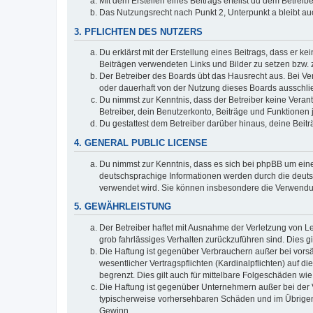
Mit dem Erstellen eines Beitrags erteilst du dem Betrei
Das Nutzungsrecht nach Punkt 2, Unterpunkt a bleibt 
3. PFLICHTEN DES NUTZERS
Du erklärst mit der Erstellung eines Beitrags, dass er ke
Beiträgen verwendeten Links und Bilder zu setzen bzw.
Der Betreiber des Boards übt das Hausrecht aus. Bei V
oder dauerhaft von der Nutzung dieses Boards ausschlie
Du nimmst zur Kenntnis, dass der Betreiber keine Verantw
Betreiber, dein Benutzerkonto, Beiträge und Funktionen 
Du gestattest dem Betreiber darüber hinaus, deine Beit
4. GENERAL PUBLIC LICENSE
Du nimmst zur Kenntnis, dass es sich bei phpBB um eine
deutschsprachige Informationen werden durch die deuts
verwendet wird. Sie können insbesondere die Verwendun
5. GEWÄHRLEISTUNG
Der Betreiber haftet mit Ausnahme der Verletzung von Le
grob fahrlässiges Verhalten zurückzuführen sind. Dies 
Die Haftung ist gegenüber Verbrauchern außer bei vors
wesentlicher Vertragspflichten (Kardinalpflichten) auf
begrenzt. Dies gilt auch für mittelbare Folgeschäden 
Die Haftung ist gegenüber Unternehmern außer bei der V
typischerweise vorhersehbaren Schäden und im Übrigen 
Gewinn.