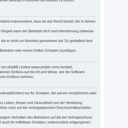
, deinen Beitrag im Rahmen des Boards zu nutzen.
erklärst insbesondere, dass du das Recht besitzt, die in deinen
n Regeln kann der Betreiber dich nach Abmahnung zeitweise
er die er nicht zur Kenntnis genommen hat. Du gestattest dem
 Betreiber oder einem Dritten Schaden zuzufügen.
re von phpBB Limited (www.phpbb.com) handelt;
inen Einfluss auf die Art und Weise, wie die Software
oren Einfluss nehmen.
inalpflichten) nur für Schäden, die auf ein vorsätzliches oder
von Leben, Körper und Gesundheit und der Verletzung
r Höhe nach auf die vertragstypischen Durchschnittsschäden
sigem Verhalten des Betreibers auf die bei Vertragsschluss
lt auch für mittelbare Schäden, insbesondere entgangenen