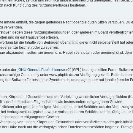
ber ein einfaches, zeitlich und räumlich unbeschränktes und unentgeltliches Recht
auch nach Kündigung des Nutzungsvertrages bestehen.
ine Inhalte enthält, die gegen geltendes Recht oder die guten Sitten verstoßen. Du 
 zu verwenden.
erstößen gegen diese Nutzungsbedingungen oder anderer im Board veröffentlichte
ßen und dir ein Hausverbot erteilen.
ortung für die Inhalte von Beiträgen übernimmt, die er nicht selbst erstellt hat od
jederzeit zu löschen oder zu sperren.
räge abzuändern, sofern sie gegen o. g. Regeln verstoßen oder geeignet sind, dem
 unter der „
GNU General Public License v2
“ (GPL) bereitgestellten Foren-Softwa
chsprachige Community unter www.phpbb.de zur Verfügung gestellt. Beide haben ke
g der Software für bestimmte Zwecke nicht untersagen oder auf Inhalte fremder F
ben, Körper und Gesundheit und der Verletzung wesentlicher Vertragspflichten (Kard
gilt auch für mittelbare Folgeschäden wie insbesondere entgangenen Gewinn.
ätzlichem oder grob fahrlässigem Verhalten oder bei Schäden aus der Verletzung 
 die bei Vertragsschluss typischerweise vorhersehbaren Schäden und im übrigen de
wie insbesondere entgangenen Gewinn.
erletzung von Leben, Körper und Gesundheit oder vorsätzlichem oder grob fahrläs
der Höhe nach auf die vertragstypischen Durchschnittsschäden begrenzt. Dies gi