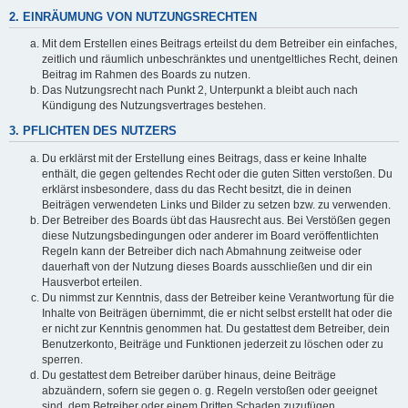
2. EINRÄUMUNG VON NUTZUNGSRECHTEN
Mit dem Erstellen eines Beitrags erteilst du dem Betreiber ein einfaches,
zeitlich und räumlich unbeschränktes und unentgeltliches Recht, deinen
Beitrag im Rahmen des Boards zu nutzen.
Das Nutzungsrecht nach Punkt 2, Unterpunkt a bleibt auch nach
Kündigung des Nutzungsvertrages bestehen.
3. PFLICHTEN DES NUTZERS
Du erklärst mit der Erstellung eines Beitrags, dass er keine Inhalte
enthält, die gegen geltendes Recht oder die guten Sitten verstoßen. Du
erklärst insbesondere, dass du das Recht besitzt, die in deinen
Beiträgen verwendeten Links und Bilder zu setzen bzw. zu verwenden.
Der Betreiber des Boards übt das Hausrecht aus. Bei Verstößen gegen
diese Nutzungsbedingungen oder anderer im Board veröffentlichten
Regeln kann der Betreiber dich nach Abmahnung zeitweise oder
dauerhaft von der Nutzung dieses Boards ausschließen und dir ein
Hausverbot erteilen.
Du nimmst zur Kenntnis, dass der Betreiber keine Verantwortung für die
Inhalte von Beiträgen übernimmt, die er nicht selbst erstellt hat oder die
er nicht zur Kenntnis genommen hat. Du gestattest dem Betreiber, dein
Benutzerkonto, Beiträge und Funktionen jederzeit zu löschen oder zu
sperren.
Du gestattest dem Betreiber darüber hinaus, deine Beiträge
abzuändern, sofern sie gegen o. g. Regeln verstoßen oder geeignet
sind, dem Betreiber oder einem Dritten Schaden zuzufügen.