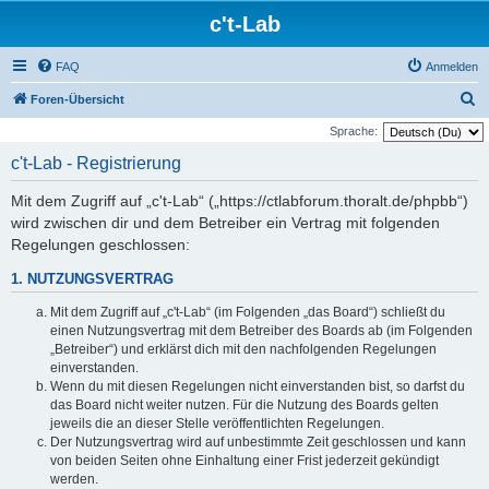
c't-Lab
FAQ
Anmelden
S
Foren-Übersicht
u
Sprache:
c
c't-Lab - Registrierung
h
Mit dem Zugriff auf „c't-Lab“ („https://ctlabforum.thoralt.de/phpbb“)
e
wird zwischen dir und dem Betreiber ein Vertrag mit folgenden
Regelungen geschlossen:
1. NUTZUNGSVERTRAG
Mit dem Zugriff auf „c't-Lab“ (im Folgenden „das Board“) schließt du
einen Nutzungsvertrag mit dem Betreiber des Boards ab (im Folgenden
„Betreiber“) und erklärst dich mit den nachfolgenden Regelungen
einverstanden.
Wenn du mit diesen Regelungen nicht einverstanden bist, so darfst du
das Board nicht weiter nutzen. Für die Nutzung des Boards gelten
jeweils die an dieser Stelle veröffentlichten Regelungen.
Der Nutzungsvertrag wird auf unbestimmte Zeit geschlossen und kann
von beiden Seiten ohne Einhaltung einer Frist jederzeit gekündigt
werden.