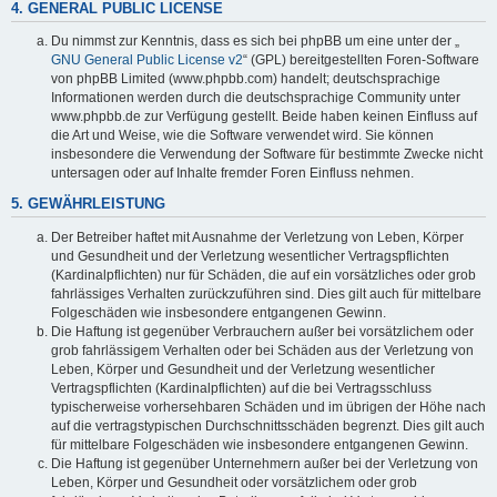
4. GENERAL PUBLIC LICENSE
Du nimmst zur Kenntnis, dass es sich bei phpBB um eine unter der „
GNU General Public License v2
“ (GPL) bereitgestellten Foren-Software
von phpBB Limited (www.phpbb.com) handelt; deutschsprachige
Informationen werden durch die deutschsprachige Community unter
www.phpbb.de zur Verfügung gestellt. Beide haben keinen Einfluss auf
die Art und Weise, wie die Software verwendet wird. Sie können
insbesondere die Verwendung der Software für bestimmte Zwecke nicht
untersagen oder auf Inhalte fremder Foren Einfluss nehmen.
5. GEWÄHRLEISTUNG
Der Betreiber haftet mit Ausnahme der Verletzung von Leben, Körper
und Gesundheit und der Verletzung wesentlicher Vertragspflichten
(Kardinalpflichten) nur für Schäden, die auf ein vorsätzliches oder grob
fahrlässiges Verhalten zurückzuführen sind. Dies gilt auch für mittelbare
Folgeschäden wie insbesondere entgangenen Gewinn.
Die Haftung ist gegenüber Verbrauchern außer bei vorsätzlichem oder
grob fahrlässigem Verhalten oder bei Schäden aus der Verletzung von
Leben, Körper und Gesundheit und der Verletzung wesentlicher
Vertragspflichten (Kardinalpflichten) auf die bei Vertragsschluss
typischerweise vorhersehbaren Schäden und im übrigen der Höhe nach
auf die vertragstypischen Durchschnittsschäden begrenzt. Dies gilt auch
für mittelbare Folgeschäden wie insbesondere entgangenen Gewinn.
Die Haftung ist gegenüber Unternehmern außer bei der Verletzung von
Leben, Körper und Gesundheit oder vorsätzlichem oder grob