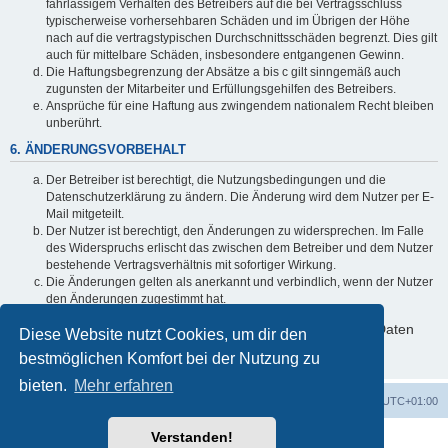
fahrlässigem Verhalten des Betreibers auf die bei Vertragsschluss
typischerweise vorhersehbaren Schäden und im Übrigen der Höhe
nach auf die vertragstypischen Durchschnittsschäden begrenzt. Dies gilt
auch für mittelbare Schäden, insbesondere entgangenen Gewinn.
Die Haftungsbegrenzung der Absätze a bis c gilt sinngemäß auch
zugunsten der Mitarbeiter und Erfüllungsgehilfen des Betreibers.
Ansprüche für eine Haftung aus zwingendem nationalem Recht bleiben
unberührt.
6. ÄNDERUNGSVORBEHALT
Der Betreiber ist berechtigt, die Nutzungsbedingungen und die
Datenschutzerklärung zu ändern. Die Änderung wird dem Nutzer per E-
Mail mitgeteilt.
Der Nutzer ist berechtigt, den Änderungen zu widersprechen. Im Falle
des Widerspruchs erlischt das zwischen dem Betreiber und dem Nutzer
bestehende Vertragsverhältnis mit sofortiger Wirkung.
Die Änderungen gelten als anerkannt und verbindlich, wenn der Nutzer
den Änderungen zugestimmt hat.
Informationen über den Umgang mit deinen persönlichen Daten
Diese Website nutzt Cookies, um dir den
sind in der Datenschutzerklärung enthalten.
bestmöglichen Komfort bei der Nutzung zu
bieten.
Mehr erfahren
Foren-Übersicht
Alle Cookies löschen
Alle Zeiten sind
UTC+01:00
Verstanden!
Powered by
phpBB
® Forum Software © phpBB Limited