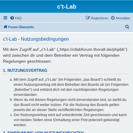
c't-Lab
FAQ
Registrieren
Anmelden
S
Foren-Übersicht
u
c't-Lab - Nutzungsbedingungen
c
h
Mit dem Zugriff auf „c't-Lab“ („https://ctlabforum.thoralt.de/phpbb“)
wird zwischen dir und dem Betreiber ein Vertrag mit folgenden
e
Regelungen geschlossen:
1. NUTZUNGSVERTRAG
Mit dem Zugriff auf „c't-Lab“ (im Folgenden „das Board“) schließt du
einen Nutzungsvertrag mit dem Betreiber des Boards ab (im Folgenden
„Betreiber“) und erklärst dich mit den nachfolgenden Regelungen
einverstanden.
Wenn du mit diesen Regelungen nicht einverstanden bist, so darfst du
das Board nicht weiter nutzen. Für die Nutzung des Boards gelten
jeweils die an dieser Stelle veröffentlichten Regelungen.
Der Nutzungsvertrag wird auf unbestimmte Zeit geschlossen und kann
von beiden Seiten ohne Einhaltung einer Frist jederzeit gekündigt
werden.