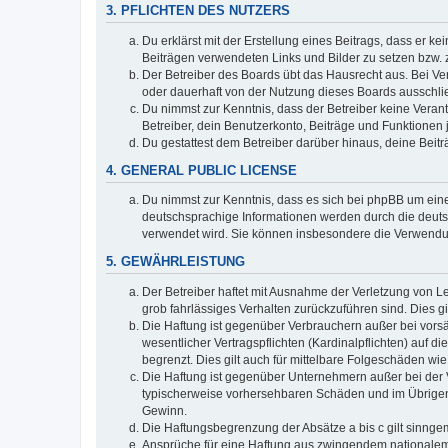
3. PFLICHTEN DES NUTZERS
Du erklärst mit der Erstellung eines Beitrags, dass er ke
Beiträgen verwendeten Links und Bilder zu setzen bzw.
Der Betreiber des Boards übt das Hausrecht aus. Bei V
oder dauerhaft von der Nutzung dieses Boards ausschlie
Du nimmst zur Kenntnis, dass der Betreiber keine Verantw
Betreiber, dein Benutzerkonto, Beiträge und Funktionen 
Du gestattest dem Betreiber darüber hinaus, deine Beit
4. GENERAL PUBLIC LICENSE
Du nimmst zur Kenntnis, dass es sich bei phpBB um eine
deutschsprachige Informationen werden durch die deuts
verwendet wird. Sie können insbesondere die Verwendun
5. GEWÄHRLEISTUNG
Der Betreiber haftet mit Ausnahme der Verletzung von Le
grob fahrlässiges Verhalten zurückzuführen sind. Dies 
Die Haftung ist gegenüber Verbrauchern außer bei vors
wesentlicher Vertragspflichten (Kardinalpflichten) auf
begrenzt. Dies gilt auch für mittelbare Folgeschäden 
Die Haftung ist gegenüber Unternehmern außer bei der V
typischerweise vorhersehbaren Schäden und im Übrigen 
Gewinn.
Die Haftungsbegrenzung der Absätze a bis c gilt sinnge
Ansprüche für eine Haftung aus zwingendem nationalem