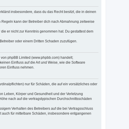
erklärst insbesondere, dass du das Recht besitzt, die in deinen
n Regeln kann der Betreiber dich nach Abmahnung zeitweise
er die er nicht zur Kenntnis genommen hat. Du gestattest dem
 Betreiber oder einem Dritten Schaden zuzufügen.
re von phpBB Limited (www.phpbb.com) handelt;
inen Einfluss auf die Art und Weise, wie die Software
oren Einfluss nehmen.
inalpflichten) nur für Schäden, die auf ein vorsätzliches oder
von Leben, Körper und Gesundheit und der Verletzung
r Höhe nach auf die vertragstypischen Durchschnittsschäden
sigem Verhalten des Betreibers auf die bei Vertragsschluss
lt auch für mittelbare Schäden, insbesondere entgangenen