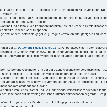
ine Inhalte enthält, die gegen geltendes Recht oder die guten Sitten verstoßen. Du 
 zu verwenden.
erstößen gegen diese Nutzungsbedingungen oder anderer im Board veröffentlichte
ßen und dir ein Hausverbot erteilen.
ortung für die Inhalte von Beiträgen übernimmt, die er nicht selbst erstellt hat od
jederzeit zu löschen oder zu sperren.
räge abzuändern, sofern sie gegen o. g. Regeln verstoßen oder geeignet sind, dem
 unter der „
GNU General Public License v2
“ (GPL) bereitgestellten Foren-Softwa
chsprachige Community unter www.phpbb.de zur Verfügung gestellt. Beide haben ke
g der Software für bestimmte Zwecke nicht untersagen oder auf Inhalte fremder F
ben, Körper und Gesundheit und der Verletzung wesentlicher Vertragspflichten (Kard
gilt auch für mittelbare Folgeschäden wie insbesondere entgangenen Gewinn.
ätzlichem oder grob fahrlässigem Verhalten oder bei Schäden aus der Verletzung 
 die bei Vertragsschluss typischerweise vorhersehbaren Schäden und im übrigen de
wie insbesondere entgangenen Gewinn.
erletzung von Leben, Körper und Gesundheit oder vorsätzlichem oder grob fahrläs
der Höhe nach auf die vertragstypischen Durchschnittsschäden begrenzt. Dies gi
mäß auch zugunsten der Mitarbeiter und Erfüllungsgehilfen des Betreibers.
 Recht bleiben unberührt.