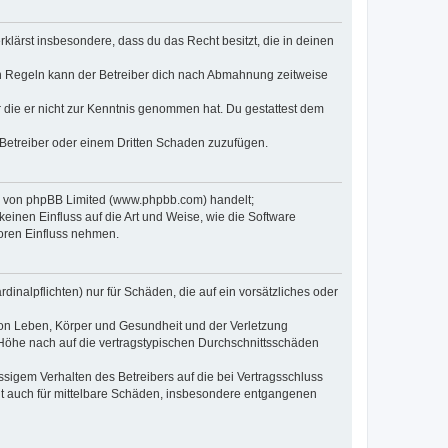
erklärst insbesondere, dass du das Recht besitzt, die in deinen
n Regeln kann der Betreiber dich nach Abmahnung zeitweise
er die er nicht zur Kenntnis genommen hat. Du gestattest dem
 Betreiber oder einem Dritten Schaden zuzufügen.
re von phpBB Limited (www.phpbb.com) handelt;
inen Einfluss auf die Art und Weise, wie die Software
oren Einfluss nehmen.
inalpflichten) nur für Schäden, die auf ein vorsätzliches oder
von Leben, Körper und Gesundheit und der Verletzung
r Höhe nach auf die vertragstypischen Durchschnittsschäden
sigem Verhalten des Betreibers auf die bei Vertragsschluss
lt auch für mittelbare Schäden, insbesondere entgangenen