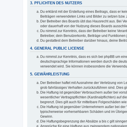
3. PFLICHTEN DES NUTZERS
Du erklärst mit der Erstellung eines Beitrags, dass er ke
Beiträgen verwendeten Links und Bilder zu setzen bzw.
Der Betreiber des Boards übt das Hausrecht aus. Bei V
oder dauerhaft von der Nutzung dieses Boards ausschlie
Du nimmst zur Kenntnis, dass der Betreiber keine Verantw
Betreiber, dein Benutzerkonto, Beiträge und Funktionen 
Du gestattest dem Betreiber darüber hinaus, deine Beit
4. GENERAL PUBLIC LICENSE
Du nimmst zur Kenntnis, dass es sich bei phpBB um eine
deutschsprachige Informationen werden durch die deuts
verwendet wird. Sie können insbesondere die Verwendun
5. GEWÄHRLEISTUNG
Der Betreiber haftet mit Ausnahme der Verletzung von Le
grob fahrlässiges Verhalten zurückzuführen sind. Dies 
Die Haftung ist gegenüber Verbrauchern außer bei vors
wesentlicher Vertragspflichten (Kardinalpflichten) auf
begrenzt. Dies gilt auch für mittelbare Folgeschäden 
Die Haftung ist gegenüber Unternehmern außer bei der V
typischerweise vorhersehbaren Schäden und im Übrigen 
Gewinn.
Die Haftungsbegrenzung der Absätze a bis c gilt sinnge
Ansprüche für eine Haftung aus zwingendem nationalem