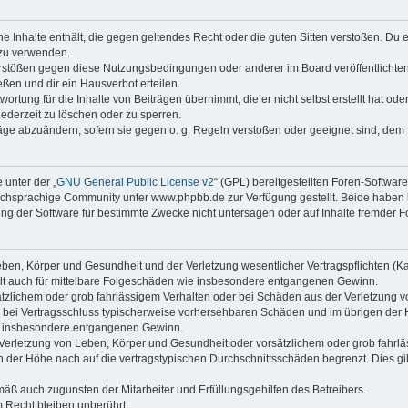
ine Inhalte enthält, die gegen geltendes Recht oder die guten Sitten verstoßen. Du 
 zu verwenden.
erstößen gegen diese Nutzungsbedingungen oder anderer im Board veröffentlichte
ßen und dir ein Hausverbot erteilen.
ortung für die Inhalte von Beiträgen übernimmt, die er nicht selbst erstellt hat od
jederzeit zu löschen oder zu sperren.
räge abzuändern, sofern sie gegen o. g. Regeln verstoßen oder geeignet sind, dem
 unter der „
GNU General Public License v2
“ (GPL) bereitgestellten Foren-Softwa
chsprachige Community unter www.phpbb.de zur Verfügung gestellt. Beide haben ke
g der Software für bestimmte Zwecke nicht untersagen oder auf Inhalte fremder F
ben, Körper und Gesundheit und der Verletzung wesentlicher Vertragspflichten (Kard
gilt auch für mittelbare Folgeschäden wie insbesondere entgangenen Gewinn.
ätzlichem oder grob fahrlässigem Verhalten oder bei Schäden aus der Verletzung 
 die bei Vertragsschluss typischerweise vorhersehbaren Schäden und im übrigen de
wie insbesondere entgangenen Gewinn.
erletzung von Leben, Körper und Gesundheit oder vorsätzlichem oder grob fahrläs
der Höhe nach auf die vertragstypischen Durchschnittsschäden begrenzt. Dies gi
mäß auch zugunsten der Mitarbeiter und Erfüllungsgehilfen des Betreibers.
 Recht bleiben unberührt.