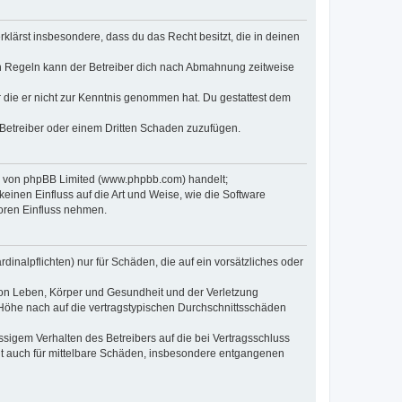
erklärst insbesondere, dass du das Recht besitzt, die in deinen
n Regeln kann der Betreiber dich nach Abmahnung zeitweise
er die er nicht zur Kenntnis genommen hat. Du gestattest dem
 Betreiber oder einem Dritten Schaden zuzufügen.
re von phpBB Limited (www.phpbb.com) handelt;
inen Einfluss auf die Art und Weise, wie die Software
oren Einfluss nehmen.
inalpflichten) nur für Schäden, die auf ein vorsätzliches oder
von Leben, Körper und Gesundheit und der Verletzung
r Höhe nach auf die vertragstypischen Durchschnittsschäden
sigem Verhalten des Betreibers auf die bei Vertragsschluss
lt auch für mittelbare Schäden, insbesondere entgangenen