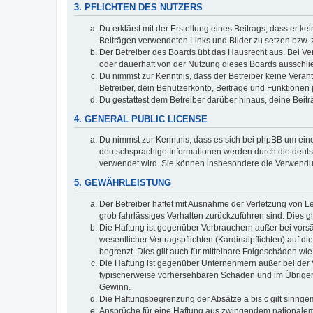
3. PFLICHTEN DES NUTZERS
Du erklärst mit der Erstellung eines Beitrags, dass er ke
Beiträgen verwendeten Links und Bilder zu setzen bzw.
Der Betreiber des Boards übt das Hausrecht aus. Bei V
oder dauerhaft von der Nutzung dieses Boards ausschlie
Du nimmst zur Kenntnis, dass der Betreiber keine Verantw
Betreiber, dein Benutzerkonto, Beiträge und Funktionen 
Du gestattest dem Betreiber darüber hinaus, deine Beit
4. GENERAL PUBLIC LICENSE
Du nimmst zur Kenntnis, dass es sich bei phpBB um eine
deutschsprachige Informationen werden durch die deuts
verwendet wird. Sie können insbesondere die Verwendun
5. GEWÄHRLEISTUNG
Der Betreiber haftet mit Ausnahme der Verletzung von Le
grob fahrlässiges Verhalten zurückzuführen sind. Dies 
Die Haftung ist gegenüber Verbrauchern außer bei vors
wesentlicher Vertragspflichten (Kardinalpflichten) auf
begrenzt. Dies gilt auch für mittelbare Folgeschäden 
Die Haftung ist gegenüber Unternehmern außer bei der V
typischerweise vorhersehbaren Schäden und im Übrigen 
Gewinn.
Die Haftungsbegrenzung der Absätze a bis c gilt sinnge
Ansprüche für eine Haftung aus zwingendem nationalem