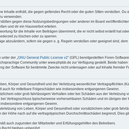
ine Inhalte enthält, die gegen geltendes Recht oder die guten Sitten verstoßen. Du 
 zu verwenden.
erstößen gegen diese Nutzungsbedingungen oder anderer im Board veröffentlichte
ßen und dir ein Hausverbot erteilen.
ortung für die Inhalte von Beiträgen übernimmt, die er nicht selbst erstellt hat od
jederzeit zu löschen oder zu sperren.
räge abzuändern, sofern sie gegen o. g. Regeln verstoßen oder geeignet sind, dem
 unter der „
GNU General Public License v2
“ (GPL) bereitgestellten Foren-Softwa
chsprachige Community unter www.phpbb.de zur Verfügung gestellt. Beide haben ke
g der Software für bestimmte Zwecke nicht untersagen oder auf Inhalte fremder F
ben, Körper und Gesundheit und der Verletzung wesentlicher Vertragspflichten (Kard
gilt auch für mittelbare Folgeschäden wie insbesondere entgangenen Gewinn.
ätzlichem oder grob fahrlässigem Verhalten oder bei Schäden aus der Verletzung 
 die bei Vertragsschluss typischerweise vorhersehbaren Schäden und im übrigen de
wie insbesondere entgangenen Gewinn.
erletzung von Leben, Körper und Gesundheit oder vorsätzlichem oder grob fahrläs
der Höhe nach auf die vertragstypischen Durchschnittsschäden begrenzt. Dies gi
mäß auch zugunsten der Mitarbeiter und Erfüllungsgehilfen des Betreibers.
 Recht bleiben unberührt.