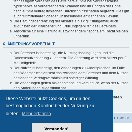
fahrlässigem Verhalten des Betreibers auf die bei Vertragsschluss
typischerweise vorhersehbaren Schäden und im Übrigen der Höhe
nach auf die vertragstypischen Durchschnittsschäden begrenzt. Dies gilt
auch für mittelbare Schäden, insbesondere entgangenen Gewinn.
Die Haftungsbegrenzung der Absätze a bis c gilt sinngemäß auch
zugunsten der Mitarbeiter und Erfüllungsgehilfen des Betreibers.
Ansprüche für eine Haftung aus zwingendem nationalem Recht bleiben
unberührt.
6. ÄNDERUNGSVORBEHALT
Der Betreiber ist berechtigt, die Nutzungsbedingungen und die
Datenschutzerklärung zu ändern. Die Änderung wird dem Nutzer per E-
Mail mitgeteilt.
Der Nutzer ist berechtigt, den Änderungen zu widersprechen. Im Falle
des Widerspruchs erlischt das zwischen dem Betreiber und dem Nutzer
bestehende Vertragsverhältnis mit sofortiger Wirkung.
Die Änderungen gelten als anerkannt und verbindlich, wenn der Nutzer
den Änderungen zugestimmt hat.
Informationen über den Umgang mit deinen persönlichen Daten
Diese Website nutzt Cookies, um dir den
sind in der Datenschutzerklärung enthalten.
bestmöglichen Komfort bei der Nutzung zu
bieten.
Mehr erfahren
Foren-Übersicht
Alle Cookies löschen
Alle Zeiten sind
UTC+01:00
Verstanden!
Powered by
phpBB
® Forum Software © phpBB Limited