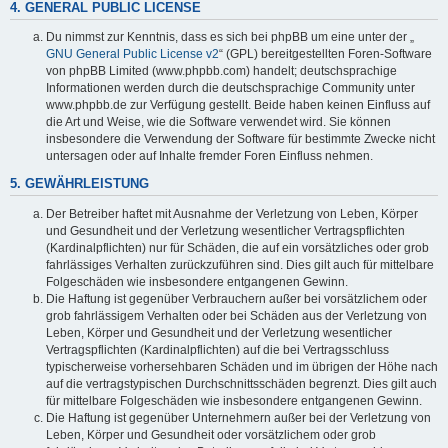
4. GENERAL PUBLIC LICENSE
Du nimmst zur Kenntnis, dass es sich bei phpBB um eine unter der „
GNU General Public License v2
“ (GPL) bereitgestellten Foren-Software
von phpBB Limited (www.phpbb.com) handelt; deutschsprachige
Informationen werden durch die deutschsprachige Community unter
www.phpbb.de zur Verfügung gestellt. Beide haben keinen Einfluss auf
die Art und Weise, wie die Software verwendet wird. Sie können
insbesondere die Verwendung der Software für bestimmte Zwecke nicht
untersagen oder auf Inhalte fremder Foren Einfluss nehmen.
5. GEWÄHRLEISTUNG
Der Betreiber haftet mit Ausnahme der Verletzung von Leben, Körper
und Gesundheit und der Verletzung wesentlicher Vertragspflichten
(Kardinalpflichten) nur für Schäden, die auf ein vorsätzliches oder grob
fahrlässiges Verhalten zurückzuführen sind. Dies gilt auch für mittelbare
Folgeschäden wie insbesondere entgangenen Gewinn.
Die Haftung ist gegenüber Verbrauchern außer bei vorsätzlichem oder
grob fahrlässigem Verhalten oder bei Schäden aus der Verletzung von
Leben, Körper und Gesundheit und der Verletzung wesentlicher
Vertragspflichten (Kardinalpflichten) auf die bei Vertragsschluss
typischerweise vorhersehbaren Schäden und im übrigen der Höhe nach
auf die vertragstypischen Durchschnittsschäden begrenzt. Dies gilt auch
für mittelbare Folgeschäden wie insbesondere entgangenen Gewinn.
Die Haftung ist gegenüber Unternehmern außer bei der Verletzung von
Leben, Körper und Gesundheit oder vorsätzlichem oder grob