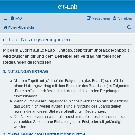
c't-Lab
FAQ
Registrieren
Anmelden
S
Foren-Übersicht
u
c't-Lab - Nutzungsbedingungen
c
h
Mit dem Zugriff auf „c't-Lab“ („https://ctlabforum.thoralt.de/phpbb“)
wird zwischen dir und dem Betreiber ein Vertrag mit folgenden
e
Regelungen geschlossen:
1. NUTZUNGSVERTRAG
Mit dem Zugriff auf „c't-Lab“ (im Folgenden „das Board“) schließt du
einen Nutzungsvertrag mit dem Betreiber des Boards ab (im Folgenden
„Betreiber“) und erklärst dich mit den nachfolgenden Regelungen
einverstanden.
Wenn du mit diesen Regelungen nicht einverstanden bist, so darfst du
das Board nicht weiter nutzen. Für die Nutzung des Boards gelten
jeweils die an dieser Stelle veröffentlichten Regelungen.
Der Nutzungsvertrag wird auf unbestimmte Zeit geschlossen und kann
von beiden Seiten ohne Einhaltung einer Frist jederzeit gekündigt
werden.