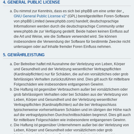
4. GENERAL PUBLIC LICENSE
Du nimmst zur Kenntnis, dass es sich bei phpBB um eine unter der „
GNU General Public License v2
“ (GPL) bereitgestellten Foren-Software
von phpBB Limited (www.phpbb.com) handelt; deutschsprachige
Informationen werden durch die deutschsprachige Community unter
www.phpbb.de zur Verfügung gestellt. Beide haben keinen Einfluss auf
die Art und Weise, wie die Software verwendet wird. Sie können
insbesondere die Verwendung der Software für bestimmte Zwecke nicht
untersagen oder auf Inhalte fremder Foren Einfluss nehmen.
5. GEWÄHRLEISTUNG
Der Betreiber haftet mit Ausnahme der Verletzung von Leben, Körper
und Gesundheit und der Verletzung wesentlicher Vertragspflichten
(Kardinalpflichten) nur für Schäden, die auf ein vorsätzliches oder grob
fahrlässiges Verhalten zurückzuführen sind. Dies gilt auch für mittelbare
Folgeschäden wie insbesondere entgangenen Gewinn.
Die Haftung ist gegenüber Verbrauchern außer bei vorsätzlichem oder
grob fahrlässigem Verhalten oder bei Schäden aus der Verletzung von
Leben, Körper und Gesundheit und der Verletzung wesentlicher
Vertragspflichten (Kardinalpflichten) auf die bei Vertragsschluss
typischerweise vorhersehbaren Schäden und im übrigen der Höhe nach
auf die vertragstypischen Durchschnittsschäden begrenzt. Dies gilt auch
für mittelbare Folgeschäden wie insbesondere entgangenen Gewinn.
Die Haftung ist gegenüber Unternehmern außer bei der Verletzung von
Leben, Körper und Gesundheit oder vorsätzlichem oder grob