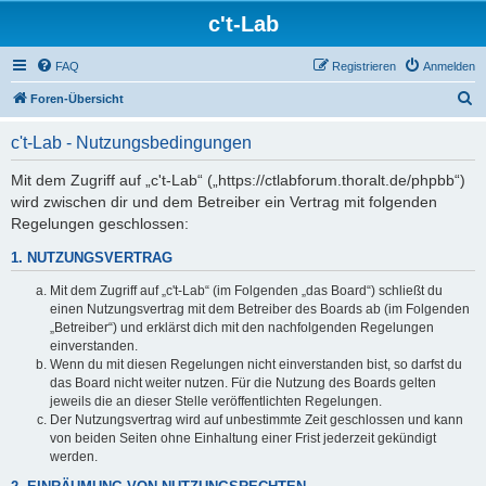
c't-Lab
FAQ
Registrieren
Anmelden
S
Foren-Übersicht
u
c't-Lab - Nutzungsbedingungen
c
h
Mit dem Zugriff auf „c't-Lab“ („https://ctlabforum.thoralt.de/phpbb“)
wird zwischen dir und dem Betreiber ein Vertrag mit folgenden
e
Regelungen geschlossen:
1. NUTZUNGSVERTRAG
Mit dem Zugriff auf „c't-Lab“ (im Folgenden „das Board“) schließt du
einen Nutzungsvertrag mit dem Betreiber des Boards ab (im Folgenden
„Betreiber“) und erklärst dich mit den nachfolgenden Regelungen
einverstanden.
Wenn du mit diesen Regelungen nicht einverstanden bist, so darfst du
das Board nicht weiter nutzen. Für die Nutzung des Boards gelten
jeweils die an dieser Stelle veröffentlichten Regelungen.
Der Nutzungsvertrag wird auf unbestimmte Zeit geschlossen und kann
von beiden Seiten ohne Einhaltung einer Frist jederzeit gekündigt
werden.