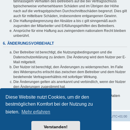
fahrlässigem Verhalten des Betreibers auf die bei Vertragsschluss
typischerweise vorhersehbaren Schäden und im Übrigen der Höhe
nach auf die vertragstypischen Durchschnittsschäden begrenzt. Dies gilt
auch für mittelbare Schäden, insbesondere entgangenen Gewinn.
Die Haftungsbegrenzung der Absätze a bis c gilt sinngemäß auch
zugunsten der Mitarbeiter und Erfüllungsgehilfen des Betreibers.
Ansprüche für eine Haftung aus zwingendem nationalem Recht bleiben
unberührt.
6. ÄNDERUNGSVORBEHALT
Der Betreiber ist berechtigt, die Nutzungsbedingungen und die
Datenschutzerklärung zu ändern. Die Änderung wird dem Nutzer per E-
Mail mitgeteilt.
Der Nutzer ist berechtigt, den Änderungen zu widersprechen. Im Falle
des Widerspruchs erlischt das zwischen dem Betreiber und dem Nutzer
bestehende Vertragsverhältnis mit sofortiger Wirkung.
Die Änderungen gelten als anerkannt und verbindlich, wenn der Nutzer
den Änderungen zugestimmt hat.
Informationen über den Umgang mit deinen persönlichen Daten
Diese Website nutzt Cookies, um dir den
sind in der Datenschutzerklärung enthalten.
bestmöglichen Komfort bei der Nutzung zu
bieten.
Mehr erfahren
Foren-Übersicht
Alle Cookies löschen
Alle Zeiten sind
UTC+01:00
Verstanden!
Powered by
phpBB
® Forum Software © phpBB Limited