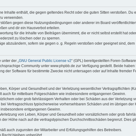
ine Inhalte enthält, die gegen geltendes Recht oder die guten Sitten verstoßen. Du 
 zu verwenden.
erstößen gegen diese Nutzungsbedingungen oder anderer im Board veröffentlichte
ßen und dir ein Hausverbot erteilen.
ortung für die Inhalte von Beiträgen übernimmt, die er nicht selbst erstellt hat od
jederzeit zu löschen oder zu sperren.
räge abzuändern, sofern sie gegen o. g. Regeln verstoßen oder geeignet sind, dem
 unter der „
GNU General Public License v2
“ (GPL) bereitgestellten Foren-Softwa
chsprachige Community unter www.phpbb.de zur Verfügung gestellt. Beide haben ke
g der Software für bestimmte Zwecke nicht untersagen oder auf Inhalte fremder F
ben, Körper und Gesundheit und der Verletzung wesentlicher Vertragspflichten (Kard
gilt auch für mittelbare Folgeschäden wie insbesondere entgangenen Gewinn.
ätzlichem oder grob fahrlässigem Verhalten oder bei Schäden aus der Verletzung 
 die bei Vertragsschluss typischerweise vorhersehbaren Schäden und im übrigen de
wie insbesondere entgangenen Gewinn.
erletzung von Leben, Körper und Gesundheit oder vorsätzlichem oder grob fahrläs
der Höhe nach auf die vertragstypischen Durchschnittsschäden begrenzt. Dies gi
mäß auch zugunsten der Mitarbeiter und Erfüllungsgehilfen des Betreibers.
 Recht bleiben unberührt.