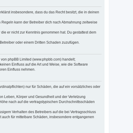
erklärst insbesondere, dass du das Recht besitzt, die in deinen
n Regeln kann der Betreiber dich nach Abmahnung zeitweise
er die er nicht zur Kenntnis genommen hat. Du gestattest dem
 Betreiber oder einem Dritten Schaden zuzufügen.
re von phpBB Limited (www.phpbb.com) handelt;
inen Einfluss auf die Art und Weise, wie die Software
oren Einfluss nehmen.
inalpflichten) nur für Schäden, die auf ein vorsätzliches oder
von Leben, Körper und Gesundheit und der Verletzung
r Höhe nach auf die vertragstypischen Durchschnittsschäden
sigem Verhalten des Betreibers auf die bei Vertragsschluss
lt auch für mittelbare Schäden, insbesondere entgangenen