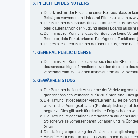
3. PFLICHTEN DES NUTZERS
Du erklärst mit der Erstellung eines Beitrags, dass er ke
Beiträgen verwendeten Links und Bilder zu setzen bzw.
Der Betreiber des Boards übt das Hausrecht aus. Bei V
oder dauerhaft von der Nutzung dieses Boards ausschlie
Du nimmst zur Kenntnis, dass der Betreiber keine Verantw
Betreiber, dein Benutzerkonto, Beiträge und Funktionen 
Du gestattest dem Betreiber darüber hinaus, deine Beit
4. GENERAL PUBLIC LICENSE
Du nimmst zur Kenntnis, dass es sich bei phpBB um eine
deutschsprachige Informationen werden durch die deuts
verwendet wird. Sie können insbesondere die Verwendun
5. GEWÄHRLEISTUNG
Der Betreiber haftet mit Ausnahme der Verletzung von Le
grob fahrlässiges Verhalten zurückzuführen sind. Dies 
Die Haftung ist gegenüber Verbrauchern außer bei vors
wesentlicher Vertragspflichten (Kardinalpflichten) auf
begrenzt. Dies gilt auch für mittelbare Folgeschäden 
Die Haftung ist gegenüber Unternehmern außer bei der V
typischerweise vorhersehbaren Schäden und im Übrigen 
Gewinn.
Die Haftungsbegrenzung der Absätze a bis c gilt sinnge
Ansprüche für eine Haftung aus zwingendem nationalem