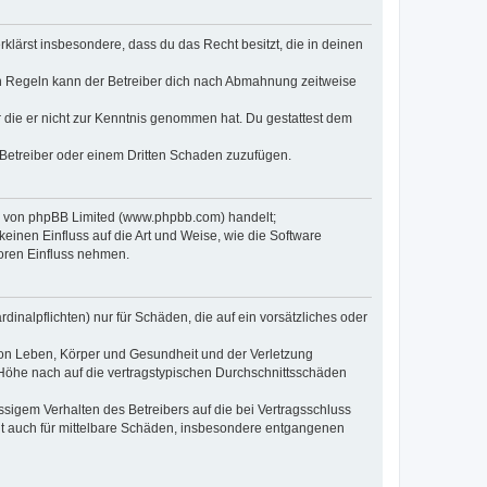
erklärst insbesondere, dass du das Recht besitzt, die in deinen
n Regeln kann der Betreiber dich nach Abmahnung zeitweise
er die er nicht zur Kenntnis genommen hat. Du gestattest dem
 Betreiber oder einem Dritten Schaden zuzufügen.
re von phpBB Limited (www.phpbb.com) handelt;
inen Einfluss auf die Art und Weise, wie die Software
oren Einfluss nehmen.
inalpflichten) nur für Schäden, die auf ein vorsätzliches oder
von Leben, Körper und Gesundheit und der Verletzung
r Höhe nach auf die vertragstypischen Durchschnittsschäden
sigem Verhalten des Betreibers auf die bei Vertragsschluss
lt auch für mittelbare Schäden, insbesondere entgangenen