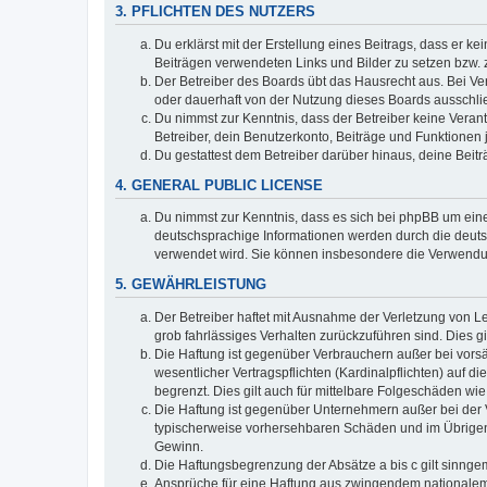
3. PFLICHTEN DES NUTZERS
Du erklärst mit der Erstellung eines Beitrags, dass er ke
Beiträgen verwendeten Links und Bilder zu setzen bzw.
Der Betreiber des Boards übt das Hausrecht aus. Bei V
oder dauerhaft von der Nutzung dieses Boards ausschlie
Du nimmst zur Kenntnis, dass der Betreiber keine Verantw
Betreiber, dein Benutzerkonto, Beiträge und Funktionen 
Du gestattest dem Betreiber darüber hinaus, deine Beit
4. GENERAL PUBLIC LICENSE
Du nimmst zur Kenntnis, dass es sich bei phpBB um eine
deutschsprachige Informationen werden durch die deuts
verwendet wird. Sie können insbesondere die Verwendun
5. GEWÄHRLEISTUNG
Der Betreiber haftet mit Ausnahme der Verletzung von Le
grob fahrlässiges Verhalten zurückzuführen sind. Dies 
Die Haftung ist gegenüber Verbrauchern außer bei vors
wesentlicher Vertragspflichten (Kardinalpflichten) auf
begrenzt. Dies gilt auch für mittelbare Folgeschäden 
Die Haftung ist gegenüber Unternehmern außer bei der V
typischerweise vorhersehbaren Schäden und im Übrigen 
Gewinn.
Die Haftungsbegrenzung der Absätze a bis c gilt sinnge
Ansprüche für eine Haftung aus zwingendem nationalem