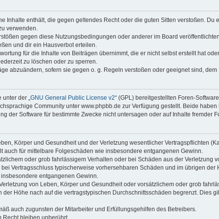
ine Inhalte enthält, die gegen geltendes Recht oder die guten Sitten verstoßen. Du 
 zu verwenden.
erstößen gegen diese Nutzungsbedingungen oder anderer im Board veröffentlichte
ßen und dir ein Hausverbot erteilen.
ortung für die Inhalte von Beiträgen übernimmt, die er nicht selbst erstellt hat od
jederzeit zu löschen oder zu sperren.
räge abzuändern, sofern sie gegen o. g. Regeln verstoßen oder geeignet sind, dem
 unter der „
GNU General Public License v2
“ (GPL) bereitgestellten Foren-Softwa
chsprachige Community unter www.phpbb.de zur Verfügung gestellt. Beide haben ke
g der Software für bestimmte Zwecke nicht untersagen oder auf Inhalte fremder F
ben, Körper und Gesundheit und der Verletzung wesentlicher Vertragspflichten (Kard
gilt auch für mittelbare Folgeschäden wie insbesondere entgangenen Gewinn.
ätzlichem oder grob fahrlässigem Verhalten oder bei Schäden aus der Verletzung 
 die bei Vertragsschluss typischerweise vorhersehbaren Schäden und im übrigen de
wie insbesondere entgangenen Gewinn.
erletzung von Leben, Körper und Gesundheit oder vorsätzlichem oder grob fahrläs
der Höhe nach auf die vertragstypischen Durchschnittsschäden begrenzt. Dies gi
mäß auch zugunsten der Mitarbeiter und Erfüllungsgehilfen des Betreibers.
 Recht bleiben unberührt.