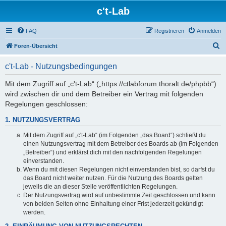
c't-Lab
FAQ
Registrieren
Anmelden
S
Foren-Übersicht
u
c't-Lab - Nutzungsbedingungen
c
h
Mit dem Zugriff auf „c't-Lab“ („https://ctlabforum.thoralt.de/phpbb“)
wird zwischen dir und dem Betreiber ein Vertrag mit folgenden
e
Regelungen geschlossen:
1. NUTZUNGSVERTRAG
Mit dem Zugriff auf „c't-Lab“ (im Folgenden „das Board“) schließt du
einen Nutzungsvertrag mit dem Betreiber des Boards ab (im Folgenden
„Betreiber“) und erklärst dich mit den nachfolgenden Regelungen
einverstanden.
Wenn du mit diesen Regelungen nicht einverstanden bist, so darfst du
das Board nicht weiter nutzen. Für die Nutzung des Boards gelten
jeweils die an dieser Stelle veröffentlichten Regelungen.
Der Nutzungsvertrag wird auf unbestimmte Zeit geschlossen und kann
von beiden Seiten ohne Einhaltung einer Frist jederzeit gekündigt
werden.