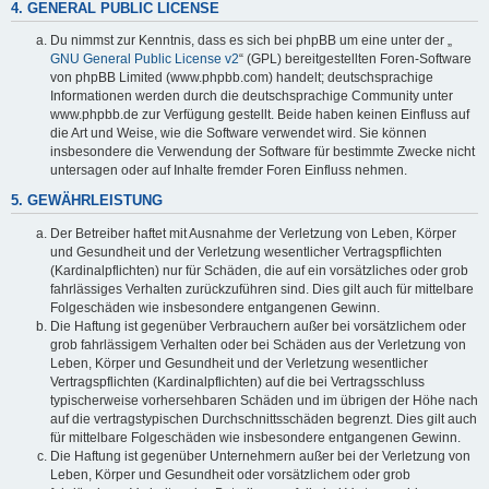
4. GENERAL PUBLIC LICENSE
Du nimmst zur Kenntnis, dass es sich bei phpBB um eine unter der „
GNU General Public License v2
“ (GPL) bereitgestellten Foren-Software
von phpBB Limited (www.phpbb.com) handelt; deutschsprachige
Informationen werden durch die deutschsprachige Community unter
www.phpbb.de zur Verfügung gestellt. Beide haben keinen Einfluss auf
die Art und Weise, wie die Software verwendet wird. Sie können
insbesondere die Verwendung der Software für bestimmte Zwecke nicht
untersagen oder auf Inhalte fremder Foren Einfluss nehmen.
5. GEWÄHRLEISTUNG
Der Betreiber haftet mit Ausnahme der Verletzung von Leben, Körper
und Gesundheit und der Verletzung wesentlicher Vertragspflichten
(Kardinalpflichten) nur für Schäden, die auf ein vorsätzliches oder grob
fahrlässiges Verhalten zurückzuführen sind. Dies gilt auch für mittelbare
Folgeschäden wie insbesondere entgangenen Gewinn.
Die Haftung ist gegenüber Verbrauchern außer bei vorsätzlichem oder
grob fahrlässigem Verhalten oder bei Schäden aus der Verletzung von
Leben, Körper und Gesundheit und der Verletzung wesentlicher
Vertragspflichten (Kardinalpflichten) auf die bei Vertragsschluss
typischerweise vorhersehbaren Schäden und im übrigen der Höhe nach
auf die vertragstypischen Durchschnittsschäden begrenzt. Dies gilt auch
für mittelbare Folgeschäden wie insbesondere entgangenen Gewinn.
Die Haftung ist gegenüber Unternehmern außer bei der Verletzung von
Leben, Körper und Gesundheit oder vorsätzlichem oder grob