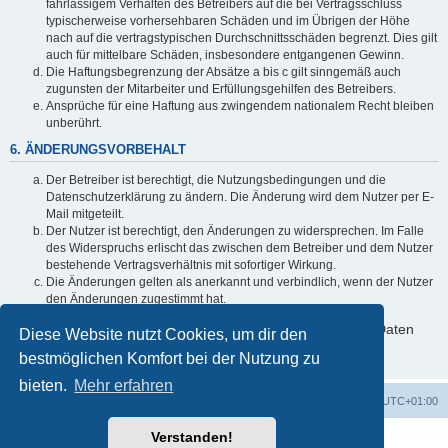
fahrlässigem Verhalten des Betreibers auf die bei Vertragsschluss
typischerweise vorhersehbaren Schäden und im Übrigen der Höhe
nach auf die vertragstypischen Durchschnittsschäden begrenzt. Dies gilt
auch für mittelbare Schäden, insbesondere entgangenen Gewinn.
Die Haftungsbegrenzung der Absätze a bis c gilt sinngemäß auch
zugunsten der Mitarbeiter und Erfüllungsgehilfen des Betreibers.
Ansprüche für eine Haftung aus zwingendem nationalem Recht bleiben
unberührt.
6. ÄNDERUNGSVORBEHALT
Der Betreiber ist berechtigt, die Nutzungsbedingungen und die
Datenschutzerklärung zu ändern. Die Änderung wird dem Nutzer per E-
Mail mitgeteilt.
Der Nutzer ist berechtigt, den Änderungen zu widersprechen. Im Falle
des Widerspruchs erlischt das zwischen dem Betreiber und dem Nutzer
bestehende Vertragsverhältnis mit sofortiger Wirkung.
Die Änderungen gelten als anerkannt und verbindlich, wenn der Nutzer
den Änderungen zugestimmt hat.
Informationen über den Umgang mit deinen persönlichen Daten
Diese Website nutzt Cookies, um dir den
sind in der Datenschutzerklärung enthalten.
bestmöglichen Komfort bei der Nutzung zu
bieten.
Mehr erfahren
Foren-Übersicht
Alle Cookies löschen
Alle Zeiten sind
UTC+01:00
Verstanden!
Powered by
phpBB
® Forum Software © phpBB Limited