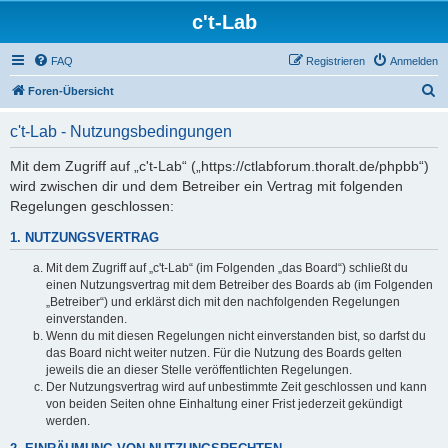
c't-Lab
FAQ
Registrieren
Anmelden
S
Foren-Übersicht
u
c't-Lab - Nutzungsbedingungen
c
h
Mit dem Zugriff auf „c't-Lab“ („https://ctlabforum.thoralt.de/phpbb“)
wird zwischen dir und dem Betreiber ein Vertrag mit folgenden
e
Regelungen geschlossen:
1. NUTZUNGSVERTRAG
Mit dem Zugriff auf „c't-Lab“ (im Folgenden „das Board“) schließt du
einen Nutzungsvertrag mit dem Betreiber des Boards ab (im Folgenden
„Betreiber“) und erklärst dich mit den nachfolgenden Regelungen
einverstanden.
Wenn du mit diesen Regelungen nicht einverstanden bist, so darfst du
das Board nicht weiter nutzen. Für die Nutzung des Boards gelten
jeweils die an dieser Stelle veröffentlichten Regelungen.
Der Nutzungsvertrag wird auf unbestimmte Zeit geschlossen und kann
von beiden Seiten ohne Einhaltung einer Frist jederzeit gekündigt
werden.