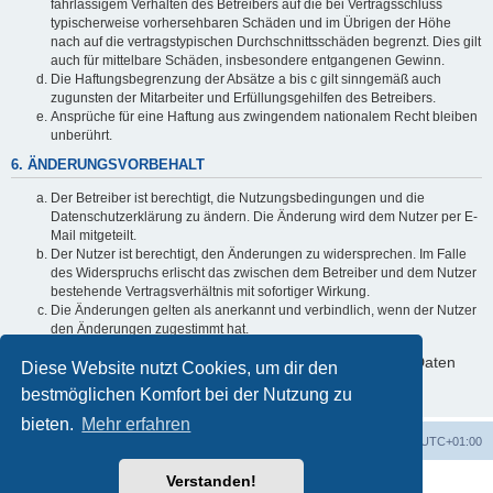
fahrlässigem Verhalten des Betreibers auf die bei Vertragsschluss
typischerweise vorhersehbaren Schäden und im Übrigen der Höhe
nach auf die vertragstypischen Durchschnittsschäden begrenzt. Dies gilt
auch für mittelbare Schäden, insbesondere entgangenen Gewinn.
Die Haftungsbegrenzung der Absätze a bis c gilt sinngemäß auch
zugunsten der Mitarbeiter und Erfüllungsgehilfen des Betreibers.
Ansprüche für eine Haftung aus zwingendem nationalem Recht bleiben
unberührt.
6. ÄNDERUNGSVORBEHALT
Der Betreiber ist berechtigt, die Nutzungsbedingungen und die
Datenschutzerklärung zu ändern. Die Änderung wird dem Nutzer per E-
Mail mitgeteilt.
Der Nutzer ist berechtigt, den Änderungen zu widersprechen. Im Falle
des Widerspruchs erlischt das zwischen dem Betreiber und dem Nutzer
bestehende Vertragsverhältnis mit sofortiger Wirkung.
Die Änderungen gelten als anerkannt und verbindlich, wenn der Nutzer
den Änderungen zugestimmt hat.
Informationen über den Umgang mit deinen persönlichen Daten
Diese Website nutzt Cookies, um dir den
sind in der Datenschutzerklärung enthalten.
bestmöglichen Komfort bei der Nutzung zu
bieten.
Mehr erfahren
Foren-Übersicht
Alle Cookies löschen
Alle Zeiten sind
UTC+01:00
Verstanden!
Powered by
phpBB
® Forum Software © phpBB Limited