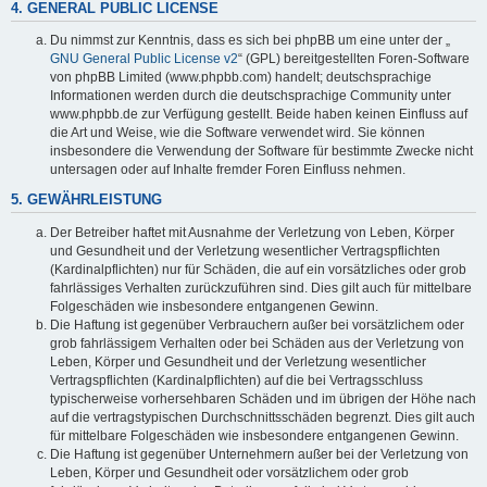
4. GENERAL PUBLIC LICENSE
Du nimmst zur Kenntnis, dass es sich bei phpBB um eine unter der „
GNU General Public License v2
“ (GPL) bereitgestellten Foren-Software
von phpBB Limited (www.phpbb.com) handelt; deutschsprachige
Informationen werden durch die deutschsprachige Community unter
www.phpbb.de zur Verfügung gestellt. Beide haben keinen Einfluss auf
die Art und Weise, wie die Software verwendet wird. Sie können
insbesondere die Verwendung der Software für bestimmte Zwecke nicht
untersagen oder auf Inhalte fremder Foren Einfluss nehmen.
5. GEWÄHRLEISTUNG
Der Betreiber haftet mit Ausnahme der Verletzung von Leben, Körper
und Gesundheit und der Verletzung wesentlicher Vertragspflichten
(Kardinalpflichten) nur für Schäden, die auf ein vorsätzliches oder grob
fahrlässiges Verhalten zurückzuführen sind. Dies gilt auch für mittelbare
Folgeschäden wie insbesondere entgangenen Gewinn.
Die Haftung ist gegenüber Verbrauchern außer bei vorsätzlichem oder
grob fahrlässigem Verhalten oder bei Schäden aus der Verletzung von
Leben, Körper und Gesundheit und der Verletzung wesentlicher
Vertragspflichten (Kardinalpflichten) auf die bei Vertragsschluss
typischerweise vorhersehbaren Schäden und im übrigen der Höhe nach
auf die vertragstypischen Durchschnittsschäden begrenzt. Dies gilt auch
für mittelbare Folgeschäden wie insbesondere entgangenen Gewinn.
Die Haftung ist gegenüber Unternehmern außer bei der Verletzung von
Leben, Körper und Gesundheit oder vorsätzlichem oder grob