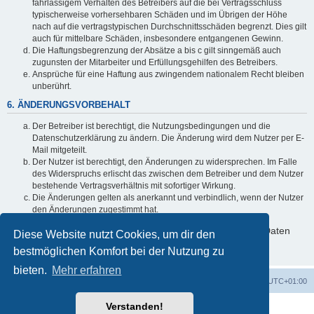
fahrlässigem Verhalten des Betreibers auf die bei Vertragsschluss
typischerweise vorhersehbaren Schäden und im Übrigen der Höhe
nach auf die vertragstypischen Durchschnittsschäden begrenzt. Dies gilt
auch für mittelbare Schäden, insbesondere entgangenen Gewinn.
Die Haftungsbegrenzung der Absätze a bis c gilt sinngemäß auch
zugunsten der Mitarbeiter und Erfüllungsgehilfen des Betreibers.
Ansprüche für eine Haftung aus zwingendem nationalem Recht bleiben
unberührt.
6. ÄNDERUNGSVORBEHALT
Der Betreiber ist berechtigt, die Nutzungsbedingungen und die
Datenschutzerklärung zu ändern. Die Änderung wird dem Nutzer per E-
Mail mitgeteilt.
Der Nutzer ist berechtigt, den Änderungen zu widersprechen. Im Falle
des Widerspruchs erlischt das zwischen dem Betreiber und dem Nutzer
bestehende Vertragsverhältnis mit sofortiger Wirkung.
Die Änderungen gelten als anerkannt und verbindlich, wenn der Nutzer
den Änderungen zugestimmt hat.
Informationen über den Umgang mit deinen persönlichen Daten
Diese Website nutzt Cookies, um dir den
sind in der Datenschutzerklärung enthalten.
bestmöglichen Komfort bei der Nutzung zu
bieten.
Mehr erfahren
Foren-Übersicht
Alle Cookies löschen
Alle Zeiten sind
UTC+01:00
Verstanden!
Powered by
phpBB
® Forum Software © phpBB Limited