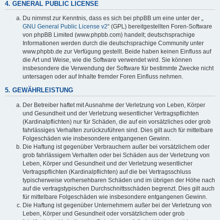
4. GENERAL PUBLIC LICENSE
Du nimmst zur Kenntnis, dass es sich bei phpBB um eine unter der „
GNU General Public License v2
“ (GPL) bereitgestellten Foren-Software
von phpBB Limited (www.phpbb.com) handelt; deutschsprachige
Informationen werden durch die deutschsprachige Community unter
www.phpbb.de zur Verfügung gestellt. Beide haben keinen Einfluss auf
die Art und Weise, wie die Software verwendet wird. Sie können
insbesondere die Verwendung der Software für bestimmte Zwecke nicht
untersagen oder auf Inhalte fremder Foren Einfluss nehmen.
5. GEWÄHRLEISTUNG
Der Betreiber haftet mit Ausnahme der Verletzung von Leben, Körper
und Gesundheit und der Verletzung wesentlicher Vertragspflichten
(Kardinalpflichten) nur für Schäden, die auf ein vorsätzliches oder grob
fahrlässiges Verhalten zurückzuführen sind. Dies gilt auch für mittelbare
Folgeschäden wie insbesondere entgangenen Gewinn.
Die Haftung ist gegenüber Verbrauchern außer bei vorsätzlichem oder
grob fahrlässigem Verhalten oder bei Schäden aus der Verletzung von
Leben, Körper und Gesundheit und der Verletzung wesentlicher
Vertragspflichten (Kardinalpflichten) auf die bei Vertragsschluss
typischerweise vorhersehbaren Schäden und im übrigen der Höhe nach
auf die vertragstypischen Durchschnittsschäden begrenzt. Dies gilt auch
für mittelbare Folgeschäden wie insbesondere entgangenen Gewinn.
Die Haftung ist gegenüber Unternehmern außer bei der Verletzung von
Leben, Körper und Gesundheit oder vorsätzlichem oder grob