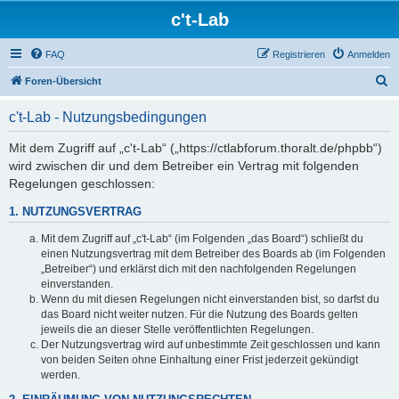
c't-Lab
FAQ
Registrieren
Anmelden
S
Foren-Übersicht
u
c't-Lab - Nutzungsbedingungen
c
h
Mit dem Zugriff auf „c't-Lab“ („https://ctlabforum.thoralt.de/phpbb“)
wird zwischen dir und dem Betreiber ein Vertrag mit folgenden
e
Regelungen geschlossen:
1. NUTZUNGSVERTRAG
Mit dem Zugriff auf „c't-Lab“ (im Folgenden „das Board“) schließt du
einen Nutzungsvertrag mit dem Betreiber des Boards ab (im Folgenden
„Betreiber“) und erklärst dich mit den nachfolgenden Regelungen
einverstanden.
Wenn du mit diesen Regelungen nicht einverstanden bist, so darfst du
das Board nicht weiter nutzen. Für die Nutzung des Boards gelten
jeweils die an dieser Stelle veröffentlichten Regelungen.
Der Nutzungsvertrag wird auf unbestimmte Zeit geschlossen und kann
von beiden Seiten ohne Einhaltung einer Frist jederzeit gekündigt
werden.