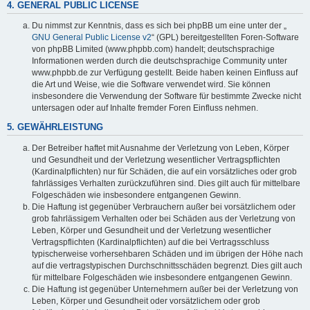
4. GENERAL PUBLIC LICENSE
Du nimmst zur Kenntnis, dass es sich bei phpBB um eine unter der „
GNU General Public License v2
“ (GPL) bereitgestellten Foren-Software
von phpBB Limited (www.phpbb.com) handelt; deutschsprachige
Informationen werden durch die deutschsprachige Community unter
www.phpbb.de zur Verfügung gestellt. Beide haben keinen Einfluss auf
die Art und Weise, wie die Software verwendet wird. Sie können
insbesondere die Verwendung der Software für bestimmte Zwecke nicht
untersagen oder auf Inhalte fremder Foren Einfluss nehmen.
5. GEWÄHRLEISTUNG
Der Betreiber haftet mit Ausnahme der Verletzung von Leben, Körper
und Gesundheit und der Verletzung wesentlicher Vertragspflichten
(Kardinalpflichten) nur für Schäden, die auf ein vorsätzliches oder grob
fahrlässiges Verhalten zurückzuführen sind. Dies gilt auch für mittelbare
Folgeschäden wie insbesondere entgangenen Gewinn.
Die Haftung ist gegenüber Verbrauchern außer bei vorsätzlichem oder
grob fahrlässigem Verhalten oder bei Schäden aus der Verletzung von
Leben, Körper und Gesundheit und der Verletzung wesentlicher
Vertragspflichten (Kardinalpflichten) auf die bei Vertragsschluss
typischerweise vorhersehbaren Schäden und im übrigen der Höhe nach
auf die vertragstypischen Durchschnittsschäden begrenzt. Dies gilt auch
für mittelbare Folgeschäden wie insbesondere entgangenen Gewinn.
Die Haftung ist gegenüber Unternehmern außer bei der Verletzung von
Leben, Körper und Gesundheit oder vorsätzlichem oder grob