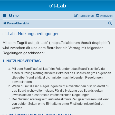
c't-Lab
FAQ
Registrieren
Anmelden
S
Foren-Übersicht
u
c't-Lab - Nutzungsbedingungen
c
h
Mit dem Zugriff auf „c't-Lab“ („https://ctlabforum.thoralt.de/phpbb“)
wird zwischen dir und dem Betreiber ein Vertrag mit folgenden
e
Regelungen geschlossen:
1. NUTZUNGSVERTRAG
Mit dem Zugriff auf „c't-Lab“ (im Folgenden „das Board“) schließt du
einen Nutzungsvertrag mit dem Betreiber des Boards ab (im Folgenden
„Betreiber“) und erklärst dich mit den nachfolgenden Regelungen
einverstanden.
Wenn du mit diesen Regelungen nicht einverstanden bist, so darfst du
das Board nicht weiter nutzen. Für die Nutzung des Boards gelten
jeweils die an dieser Stelle veröffentlichten Regelungen.
Der Nutzungsvertrag wird auf unbestimmte Zeit geschlossen und kann
von beiden Seiten ohne Einhaltung einer Frist jederzeit gekündigt
werden.