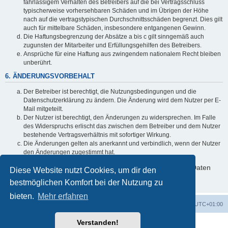
fahrlässigem Verhalten des Betreibers auf die bei Vertragsschluss
typischerweise vorhersehbaren Schäden und im Übrigen der Höhe
nach auf die vertragstypischen Durchschnittsschäden begrenzt. Dies gilt
auch für mittelbare Schäden, insbesondere entgangenen Gewinn.
Die Haftungsbegrenzung der Absätze a bis c gilt sinngemäß auch
zugunsten der Mitarbeiter und Erfüllungsgehilfen des Betreibers.
Ansprüche für eine Haftung aus zwingendem nationalem Recht bleiben
unberührt.
6. ÄNDERUNGSVORBEHALT
Der Betreiber ist berechtigt, die Nutzungsbedingungen und die
Datenschutzerklärung zu ändern. Die Änderung wird dem Nutzer per E-
Mail mitgeteilt.
Der Nutzer ist berechtigt, den Änderungen zu widersprechen. Im Falle
des Widerspruchs erlischt das zwischen dem Betreiber und dem Nutzer
bestehende Vertragsverhältnis mit sofortiger Wirkung.
Die Änderungen gelten als anerkannt und verbindlich, wenn der Nutzer
den Änderungen zugestimmt hat.
Informationen über den Umgang mit deinen persönlichen Daten
Diese Website nutzt Cookies, um dir den
sind in der Datenschutzerklärung enthalten.
bestmöglichen Komfort bei der Nutzung zu
bieten.
Mehr erfahren
Foren-Übersicht
Alle Cookies löschen
Alle Zeiten sind
UTC+01:00
Verstanden!
Powered by
phpBB
® Forum Software © phpBB Limited