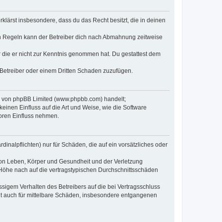
erklärst insbesondere, dass du das Recht besitzt, die in deinen
n Regeln kann der Betreiber dich nach Abmahnung zeitweise
er die er nicht zur Kenntnis genommen hat. Du gestattest dem
 Betreiber oder einem Dritten Schaden zuzufügen.
re von phpBB Limited (www.phpbb.com) handelt;
inen Einfluss auf die Art und Weise, wie die Software
oren Einfluss nehmen.
inalpflichten) nur für Schäden, die auf ein vorsätzliches oder
von Leben, Körper und Gesundheit und der Verletzung
r Höhe nach auf die vertragstypischen Durchschnittsschäden
sigem Verhalten des Betreibers auf die bei Vertragsschluss
lt auch für mittelbare Schäden, insbesondere entgangenen