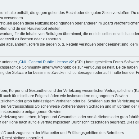
ine Inhalte enthält, die gegen geltendes Recht oder die guten Sitten verstoßen. Du 
 zu verwenden.
erstößen gegen diese Nutzungsbedingungen oder anderer im Board veröffentlichte
ßen und dir ein Hausverbot erteilen.
ortung für die Inhalte von Beiträgen übernimmt, die er nicht selbst erstellt hat od
jederzeit zu löschen oder zu sperren.
räge abzuändern, sofern sie gegen o. g. Regeln verstoßen oder geeignet sind, dem
 unter der „
GNU General Public License v2
“ (GPL) bereitgestellten Foren-Softwa
chsprachige Community unter www.phpbb.de zur Verfügung gestellt. Beide haben ke
g der Software für bestimmte Zwecke nicht untersagen oder auf Inhalte fremder F
ben, Körper und Gesundheit und der Verletzung wesentlicher Vertragspflichten (Kard
gilt auch für mittelbare Folgeschäden wie insbesondere entgangenen Gewinn.
ätzlichem oder grob fahrlässigem Verhalten oder bei Schäden aus der Verletzung 
 die bei Vertragsschluss typischerweise vorhersehbaren Schäden und im übrigen de
wie insbesondere entgangenen Gewinn.
erletzung von Leben, Körper und Gesundheit oder vorsätzlichem oder grob fahrläs
der Höhe nach auf die vertragstypischen Durchschnittsschäden begrenzt. Dies gi
mäß auch zugunsten der Mitarbeiter und Erfüllungsgehilfen des Betreibers.
 Recht bleiben unberührt.