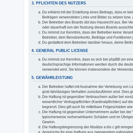
3. PFLICHTEN DES NUTZERS
Du erklärst mit der Erstellung eines Beitrags, dass er ke
Beiträgen verwendeten Links und Bilder zu setzen bzw.
Der Betreiber des Boards übt das Hausrecht aus. Bei V
oder dauerhaft von der Nutzung dieses Boards ausschlie
Du nimmst zur Kenntnis, dass der Betreiber keine Verantw
Betreiber, dein Benutzerkonto, Beiträge und Funktionen 
Du gestattest dem Betreiber darüber hinaus, deine Beit
4. GENERAL PUBLIC LICENSE
Du nimmst zur Kenntnis, dass es sich bei phpBB um eine
deutschsprachige Informationen werden durch die deuts
verwendet wird. Sie können insbesondere die Verwendun
5. GEWÄHRLEISTUNG
Der Betreiber haftet mit Ausnahme der Verletzung von Le
grob fahrlässiges Verhalten zurückzuführen sind. Dies 
Die Haftung ist gegenüber Verbrauchern außer bei vors
wesentlicher Vertragspflichten (Kardinalpflichten) auf
begrenzt. Dies gilt auch für mittelbare Folgeschäden 
Die Haftung ist gegenüber Unternehmern außer bei der V
typischerweise vorhersehbaren Schäden und im Übrigen 
Gewinn.
Die Haftungsbegrenzung der Absätze a bis c gilt sinnge
Ansprüche für eine Haftung aus zwingendem nationalem