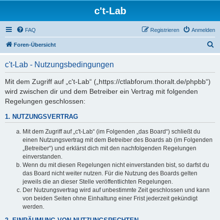
c't-Lab
FAQ
Registrieren
Anmelden
S
Foren-Übersicht
u
c't-Lab - Nutzungsbedingungen
c
h
Mit dem Zugriff auf „c't-Lab“ („https://ctlabforum.thoralt.de/phpbb“)
wird zwischen dir und dem Betreiber ein Vertrag mit folgenden
e
Regelungen geschlossen:
1. NUTZUNGSVERTRAG
Mit dem Zugriff auf „c't-Lab“ (im Folgenden „das Board“) schließt du
einen Nutzungsvertrag mit dem Betreiber des Boards ab (im Folgenden
„Betreiber“) und erklärst dich mit den nachfolgenden Regelungen
einverstanden.
Wenn du mit diesen Regelungen nicht einverstanden bist, so darfst du
das Board nicht weiter nutzen. Für die Nutzung des Boards gelten
jeweils die an dieser Stelle veröffentlichten Regelungen.
Der Nutzungsvertrag wird auf unbestimmte Zeit geschlossen und kann
von beiden Seiten ohne Einhaltung einer Frist jederzeit gekündigt
werden.