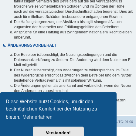
fahrlässigem Verhalten des Betreibers auf die bei Vertragsschluss
typischerweise vorhersehbaren Schäden und im Übrigen der Höhe
nach auf die vertragstypischen Durchschnittsschäden begrenzt. Dies gilt
auch für mittelbare Schäden, insbesondere entgangenen Gewinn.
Die Haftungsbegrenzung der Absätze a bis c gilt sinngemäß auch
zugunsten der Mitarbeiter und Erfüllungsgehilfen des Betreibers.
Ansprüche für eine Haftung aus zwingendem nationalem Recht bleiben
unberührt.
6. ÄNDERUNGSVORBEHALT
Der Betreiber ist berechtigt, die Nutzungsbedingungen und die
Datenschutzerklärung zu ändern. Die Änderung wird dem Nutzer per E-
Mail mitgeteilt.
Der Nutzer ist berechtigt, den Änderungen zu widersprechen. Im Falle
des Widerspruchs erlischt das zwischen dem Betreiber und dem Nutzer
bestehende Vertragsverhältnis mit sofortiger Wirkung.
Die Änderungen gelten als anerkannt und verbindlich, wenn der Nutzer
den Änderungen zugestimmt hat.
Informationen über den Umgang mit deinen persönlichen Daten
Diese Website nutzt Cookies, um dir den
sind in der Datenschutzerklärung enthalten.
bestmöglichen Komfort bei der Nutzung zu
bieten.
Mehr erfahren
Foren-Übersicht
Alle Cookies löschen
Alle Zeiten sind
UTC+01:00
Verstanden!
Powered by
phpBB
® Forum Software © phpBB Limited