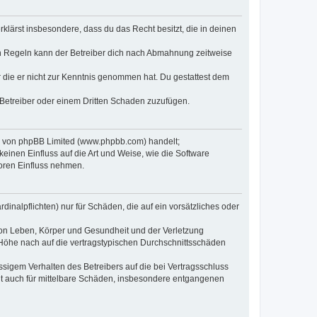
erklärst insbesondere, dass du das Recht besitzt, die in deinen
n Regeln kann der Betreiber dich nach Abmahnung zeitweise
er die er nicht zur Kenntnis genommen hat. Du gestattest dem
 Betreiber oder einem Dritten Schaden zuzufügen.
re von phpBB Limited (www.phpbb.com) handelt;
inen Einfluss auf die Art und Weise, wie die Software
oren Einfluss nehmen.
inalpflichten) nur für Schäden, die auf ein vorsätzliches oder
von Leben, Körper und Gesundheit und der Verletzung
r Höhe nach auf die vertragstypischen Durchschnittsschäden
sigem Verhalten des Betreibers auf die bei Vertragsschluss
lt auch für mittelbare Schäden, insbesondere entgangenen