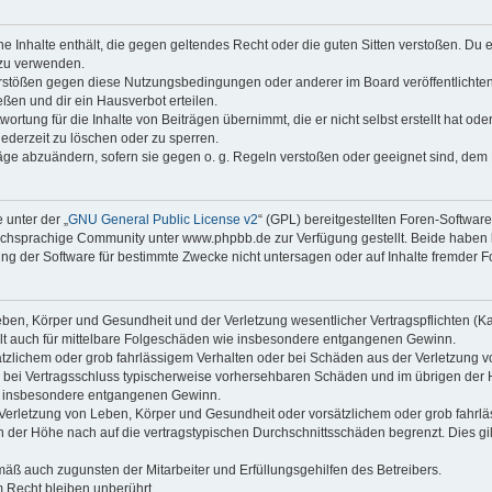
ine Inhalte enthält, die gegen geltendes Recht oder die guten Sitten verstoßen. Du 
 zu verwenden.
erstößen gegen diese Nutzungsbedingungen oder anderer im Board veröffentlichte
ßen und dir ein Hausverbot erteilen.
ortung für die Inhalte von Beiträgen übernimmt, die er nicht selbst erstellt hat od
jederzeit zu löschen oder zu sperren.
räge abzuändern, sofern sie gegen o. g. Regeln verstoßen oder geeignet sind, dem
 unter der „
GNU General Public License v2
“ (GPL) bereitgestellten Foren-Softwa
chsprachige Community unter www.phpbb.de zur Verfügung gestellt. Beide haben ke
g der Software für bestimmte Zwecke nicht untersagen oder auf Inhalte fremder F
ben, Körper und Gesundheit und der Verletzung wesentlicher Vertragspflichten (Kard
gilt auch für mittelbare Folgeschäden wie insbesondere entgangenen Gewinn.
ätzlichem oder grob fahrlässigem Verhalten oder bei Schäden aus der Verletzung 
 die bei Vertragsschluss typischerweise vorhersehbaren Schäden und im übrigen de
wie insbesondere entgangenen Gewinn.
erletzung von Leben, Körper und Gesundheit oder vorsätzlichem oder grob fahrläs
der Höhe nach auf die vertragstypischen Durchschnittsschäden begrenzt. Dies gi
mäß auch zugunsten der Mitarbeiter und Erfüllungsgehilfen des Betreibers.
 Recht bleiben unberührt.