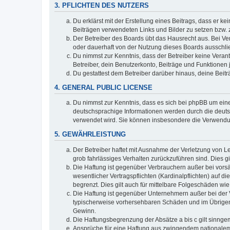
3. PFLICHTEN DES NUTZERS
Du erklärst mit der Erstellung eines Beitrags, dass er ke
Beiträgen verwendeten Links und Bilder zu setzen bzw.
Der Betreiber des Boards übt das Hausrecht aus. Bei V
oder dauerhaft von der Nutzung dieses Boards ausschlie
Du nimmst zur Kenntnis, dass der Betreiber keine Verantw
Betreiber, dein Benutzerkonto, Beiträge und Funktionen 
Du gestattest dem Betreiber darüber hinaus, deine Beit
4. GENERAL PUBLIC LICENSE
Du nimmst zur Kenntnis, dass es sich bei phpBB um eine
deutschsprachige Informationen werden durch die deuts
verwendet wird. Sie können insbesondere die Verwendun
5. GEWÄHRLEISTUNG
Der Betreiber haftet mit Ausnahme der Verletzung von Le
grob fahrlässiges Verhalten zurückzuführen sind. Dies 
Die Haftung ist gegenüber Verbrauchern außer bei vors
wesentlicher Vertragspflichten (Kardinalpflichten) auf
begrenzt. Dies gilt auch für mittelbare Folgeschäden 
Die Haftung ist gegenüber Unternehmern außer bei der V
typischerweise vorhersehbaren Schäden und im Übrigen 
Gewinn.
Die Haftungsbegrenzung der Absätze a bis c gilt sinnge
Ansprüche für eine Haftung aus zwingendem nationalem