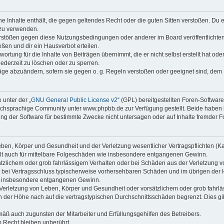
ine Inhalte enthält, die gegen geltendes Recht oder die guten Sitten verstoßen. Du 
 zu verwenden.
erstößen gegen diese Nutzungsbedingungen oder anderer im Board veröffentlichte
ßen und dir ein Hausverbot erteilen.
ortung für die Inhalte von Beiträgen übernimmt, die er nicht selbst erstellt hat od
jederzeit zu löschen oder zu sperren.
räge abzuändern, sofern sie gegen o. g. Regeln verstoßen oder geeignet sind, dem
 unter der „
GNU General Public License v2
“ (GPL) bereitgestellten Foren-Softwa
chsprachige Community unter www.phpbb.de zur Verfügung gestellt. Beide haben ke
g der Software für bestimmte Zwecke nicht untersagen oder auf Inhalte fremder F
ben, Körper und Gesundheit und der Verletzung wesentlicher Vertragspflichten (Kard
gilt auch für mittelbare Folgeschäden wie insbesondere entgangenen Gewinn.
ätzlichem oder grob fahrlässigem Verhalten oder bei Schäden aus der Verletzung 
 die bei Vertragsschluss typischerweise vorhersehbaren Schäden und im übrigen de
wie insbesondere entgangenen Gewinn.
erletzung von Leben, Körper und Gesundheit oder vorsätzlichem oder grob fahrläs
der Höhe nach auf die vertragstypischen Durchschnittsschäden begrenzt. Dies gi
mäß auch zugunsten der Mitarbeiter und Erfüllungsgehilfen des Betreibers.
 Recht bleiben unberührt.