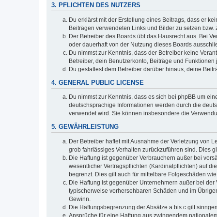
3. PFLICHTEN DES NUTZERS
Du erklärst mit der Erstellung eines Beitrags, dass er ke
Beiträgen verwendeten Links und Bilder zu setzen bzw.
Der Betreiber des Boards übt das Hausrecht aus. Bei V
oder dauerhaft von der Nutzung dieses Boards ausschlie
Du nimmst zur Kenntnis, dass der Betreiber keine Verantw
Betreiber, dein Benutzerkonto, Beiträge und Funktionen 
Du gestattest dem Betreiber darüber hinaus, deine Beit
4. GENERAL PUBLIC LICENSE
Du nimmst zur Kenntnis, dass es sich bei phpBB um eine
deutschsprachige Informationen werden durch die deuts
verwendet wird. Sie können insbesondere die Verwendun
5. GEWÄHRLEISTUNG
Der Betreiber haftet mit Ausnahme der Verletzung von Le
grob fahrlässiges Verhalten zurückzuführen sind. Dies 
Die Haftung ist gegenüber Verbrauchern außer bei vors
wesentlicher Vertragspflichten (Kardinalpflichten) auf
begrenzt. Dies gilt auch für mittelbare Folgeschäden 
Die Haftung ist gegenüber Unternehmern außer bei der V
typischerweise vorhersehbaren Schäden und im Übrigen 
Gewinn.
Die Haftungsbegrenzung der Absätze a bis c gilt sinnge
Ansprüche für eine Haftung aus zwingendem nationalem