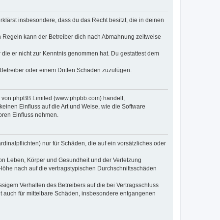
erklärst insbesondere, dass du das Recht besitzt, die in deinen
n Regeln kann der Betreiber dich nach Abmahnung zeitweise
er die er nicht zur Kenntnis genommen hat. Du gestattest dem
 Betreiber oder einem Dritten Schaden zuzufügen.
re von phpBB Limited (www.phpbb.com) handelt;
inen Einfluss auf die Art und Weise, wie die Software
oren Einfluss nehmen.
inalpflichten) nur für Schäden, die auf ein vorsätzliches oder
von Leben, Körper und Gesundheit und der Verletzung
r Höhe nach auf die vertragstypischen Durchschnittsschäden
sigem Verhalten des Betreibers auf die bei Vertragsschluss
lt auch für mittelbare Schäden, insbesondere entgangenen