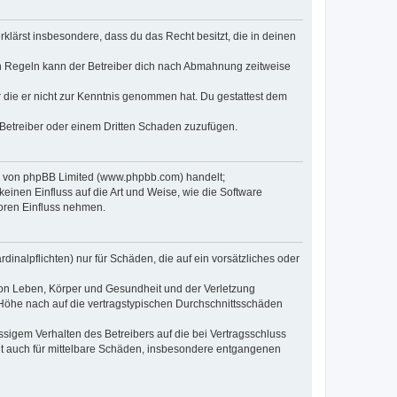
erklärst insbesondere, dass du das Recht besitzt, die in deinen
n Regeln kann der Betreiber dich nach Abmahnung zeitweise
er die er nicht zur Kenntnis genommen hat. Du gestattest dem
 Betreiber oder einem Dritten Schaden zuzufügen.
re von phpBB Limited (www.phpbb.com) handelt;
inen Einfluss auf die Art und Weise, wie die Software
oren Einfluss nehmen.
inalpflichten) nur für Schäden, die auf ein vorsätzliches oder
von Leben, Körper und Gesundheit und der Verletzung
r Höhe nach auf die vertragstypischen Durchschnittsschäden
sigem Verhalten des Betreibers auf die bei Vertragsschluss
lt auch für mittelbare Schäden, insbesondere entgangenen