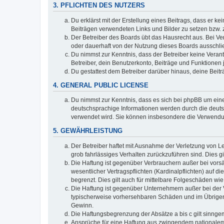
3. PFLICHTEN DES NUTZERS
Du erklärst mit der Erstellung eines Beitrags, dass er ke
Beiträgen verwendeten Links und Bilder zu setzen bzw.
Der Betreiber des Boards übt das Hausrecht aus. Bei V
oder dauerhaft von der Nutzung dieses Boards ausschlie
Du nimmst zur Kenntnis, dass der Betreiber keine Verantw
Betreiber, dein Benutzerkonto, Beiträge und Funktionen 
Du gestattest dem Betreiber darüber hinaus, deine Beit
4. GENERAL PUBLIC LICENSE
Du nimmst zur Kenntnis, dass es sich bei phpBB um eine
deutschsprachige Informationen werden durch die deuts
verwendet wird. Sie können insbesondere die Verwendun
5. GEWÄHRLEISTUNG
Der Betreiber haftet mit Ausnahme der Verletzung von Le
grob fahrlässiges Verhalten zurückzuführen sind. Dies 
Die Haftung ist gegenüber Verbrauchern außer bei vors
wesentlicher Vertragspflichten (Kardinalpflichten) auf
begrenzt. Dies gilt auch für mittelbare Folgeschäden 
Die Haftung ist gegenüber Unternehmern außer bei der V
typischerweise vorhersehbaren Schäden und im Übrigen 
Gewinn.
Die Haftungsbegrenzung der Absätze a bis c gilt sinnge
Ansprüche für eine Haftung aus zwingendem nationalem