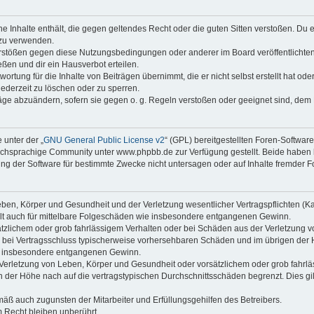
ine Inhalte enthält, die gegen geltendes Recht oder die guten Sitten verstoßen. Du 
 zu verwenden.
erstößen gegen diese Nutzungsbedingungen oder anderer im Board veröffentlichte
ßen und dir ein Hausverbot erteilen.
ortung für die Inhalte von Beiträgen übernimmt, die er nicht selbst erstellt hat od
jederzeit zu löschen oder zu sperren.
räge abzuändern, sofern sie gegen o. g. Regeln verstoßen oder geeignet sind, dem
 unter der „
GNU General Public License v2
“ (GPL) bereitgestellten Foren-Softwa
chsprachige Community unter www.phpbb.de zur Verfügung gestellt. Beide haben ke
g der Software für bestimmte Zwecke nicht untersagen oder auf Inhalte fremder F
ben, Körper und Gesundheit und der Verletzung wesentlicher Vertragspflichten (Kard
gilt auch für mittelbare Folgeschäden wie insbesondere entgangenen Gewinn.
ätzlichem oder grob fahrlässigem Verhalten oder bei Schäden aus der Verletzung 
 die bei Vertragsschluss typischerweise vorhersehbaren Schäden und im übrigen de
wie insbesondere entgangenen Gewinn.
erletzung von Leben, Körper und Gesundheit oder vorsätzlichem oder grob fahrläs
der Höhe nach auf die vertragstypischen Durchschnittsschäden begrenzt. Dies gi
mäß auch zugunsten der Mitarbeiter und Erfüllungsgehilfen des Betreibers.
 Recht bleiben unberührt.