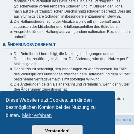
fahrlässigem Verhalten des Betreibers auf die bei Vertragsschluss
typischerweise vorhersehbaren Schäden und im Übrigen der Höhe
nach auf die vertragstypischen Durchschnittsschäden begrenzt. Dies gilt
auch für mittelbare Schäden, insbesondere entgangenen Gewinn.
Die Haftungsbegrenzung der Absätze a bis c gilt sinngemäß auch
zugunsten der Mitarbeiter und Erfüllungsgehilfen des Betreibers.
Ansprüche für eine Haftung aus zwingendem nationalem Recht bleiben
unberührt.
6. ÄNDERUNGSVORBEHALT
Der Betreiber ist berechtigt, die Nutzungsbedingungen und die
Datenschutzerklärung zu ändern. Die Änderung wird dem Nutzer per E-
Mail mitgeteilt.
Der Nutzer ist berechtigt, den Änderungen zu widersprechen. Im Falle
des Widerspruchs erlischt das zwischen dem Betreiber und dem Nutzer
bestehende Vertragsverhältnis mit sofortiger Wirkung.
Die Änderungen gelten als anerkannt und verbindlich, wenn der Nutzer
den Änderungen zugestimmt hat.
Informationen über den Umgang mit deinen persönlichen Daten
Diese Website nutzt Cookies, um dir den
sind in der Datenschutzerklärung enthalten.
bestmöglichen Komfort bei der Nutzung zu
bieten.
Mehr erfahren
Foren-Übersicht
Alle Cookies löschen
Alle Zeiten sind
UTC+01:00
Verstanden!
Powered by
phpBB
® Forum Software © phpBB Limited