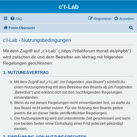
c't-Lab
FAQ
Registrieren
Anmelden
S
Foren-Übersicht
u
c't-Lab - Nutzungsbedingungen
c
h
Mit dem Zugriff auf „c't-Lab“ („https://ctlabforum.thoralt.de/phpbb“)
wird zwischen dir und dem Betreiber ein Vertrag mit folgenden
e
Regelungen geschlossen:
1. NUTZUNGSVERTRAG
Mit dem Zugriff auf „c't-Lab“ (im Folgenden „das Board“) schließt du
einen Nutzungsvertrag mit dem Betreiber des Boards ab (im Folgenden
„Betreiber“) und erklärst dich mit den nachfolgenden Regelungen
einverstanden.
Wenn du mit diesen Regelungen nicht einverstanden bist, so darfst du
das Board nicht weiter nutzen. Für die Nutzung des Boards gelten
jeweils die an dieser Stelle veröffentlichten Regelungen.
Der Nutzungsvertrag wird auf unbestimmte Zeit geschlossen und kann
von beiden Seiten ohne Einhaltung einer Frist jederzeit gekündigt
werden.