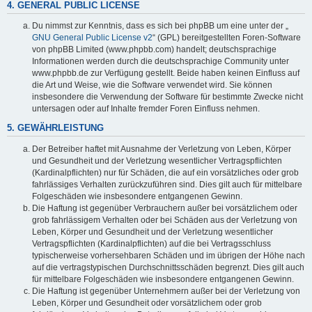
4. GENERAL PUBLIC LICENSE
Du nimmst zur Kenntnis, dass es sich bei phpBB um eine unter der „
GNU General Public License v2
“ (GPL) bereitgestellten Foren-Software
von phpBB Limited (www.phpbb.com) handelt; deutschsprachige
Informationen werden durch die deutschsprachige Community unter
www.phpbb.de zur Verfügung gestellt. Beide haben keinen Einfluss auf
die Art und Weise, wie die Software verwendet wird. Sie können
insbesondere die Verwendung der Software für bestimmte Zwecke nicht
untersagen oder auf Inhalte fremder Foren Einfluss nehmen.
5. GEWÄHRLEISTUNG
Der Betreiber haftet mit Ausnahme der Verletzung von Leben, Körper
und Gesundheit und der Verletzung wesentlicher Vertragspflichten
(Kardinalpflichten) nur für Schäden, die auf ein vorsätzliches oder grob
fahrlässiges Verhalten zurückzuführen sind. Dies gilt auch für mittelbare
Folgeschäden wie insbesondere entgangenen Gewinn.
Die Haftung ist gegenüber Verbrauchern außer bei vorsätzlichem oder
grob fahrlässigem Verhalten oder bei Schäden aus der Verletzung von
Leben, Körper und Gesundheit und der Verletzung wesentlicher
Vertragspflichten (Kardinalpflichten) auf die bei Vertragsschluss
typischerweise vorhersehbaren Schäden und im übrigen der Höhe nach
auf die vertragstypischen Durchschnittsschäden begrenzt. Dies gilt auch
für mittelbare Folgeschäden wie insbesondere entgangenen Gewinn.
Die Haftung ist gegenüber Unternehmern außer bei der Verletzung von
Leben, Körper und Gesundheit oder vorsätzlichem oder grob