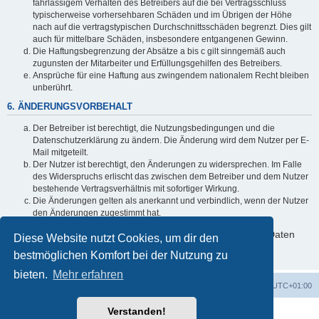
fahrlässigem Verhalten des Betreibers auf die bei Vertragsschluss
typischerweise vorhersehbaren Schäden und im Übrigen der Höhe
nach auf die vertragstypischen Durchschnittsschäden begrenzt. Dies gilt
auch für mittelbare Schäden, insbesondere entgangenen Gewinn.
Die Haftungsbegrenzung der Absätze a bis c gilt sinngemäß auch
zugunsten der Mitarbeiter und Erfüllungsgehilfen des Betreibers.
Ansprüche für eine Haftung aus zwingendem nationalem Recht bleiben
unberührt.
6. ÄNDERUNGSVORBEHALT
Der Betreiber ist berechtigt, die Nutzungsbedingungen und die
Datenschutzerklärung zu ändern. Die Änderung wird dem Nutzer per E-
Mail mitgeteilt.
Der Nutzer ist berechtigt, den Änderungen zu widersprechen. Im Falle
des Widerspruchs erlischt das zwischen dem Betreiber und dem Nutzer
bestehende Vertragsverhältnis mit sofortiger Wirkung.
Die Änderungen gelten als anerkannt und verbindlich, wenn der Nutzer
den Änderungen zugestimmt hat.
Informationen über den Umgang mit deinen persönlichen Daten
Diese Website nutzt Cookies, um dir den
sind in der Datenschutzerklärung enthalten.
bestmöglichen Komfort bei der Nutzung zu
bieten.
Mehr erfahren
Foren-Übersicht
Alle Cookies löschen
Alle Zeiten sind
UTC+01:00
Verstanden!
Powered by
phpBB
® Forum Software © phpBB Limited