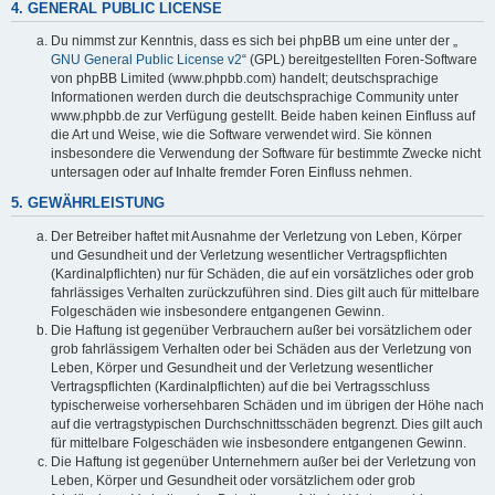
4. GENERAL PUBLIC LICENSE
Du nimmst zur Kenntnis, dass es sich bei phpBB um eine unter der „
GNU General Public License v2
“ (GPL) bereitgestellten Foren-Software
von phpBB Limited (www.phpbb.com) handelt; deutschsprachige
Informationen werden durch die deutschsprachige Community unter
www.phpbb.de zur Verfügung gestellt. Beide haben keinen Einfluss auf
die Art und Weise, wie die Software verwendet wird. Sie können
insbesondere die Verwendung der Software für bestimmte Zwecke nicht
untersagen oder auf Inhalte fremder Foren Einfluss nehmen.
5. GEWÄHRLEISTUNG
Der Betreiber haftet mit Ausnahme der Verletzung von Leben, Körper
und Gesundheit und der Verletzung wesentlicher Vertragspflichten
(Kardinalpflichten) nur für Schäden, die auf ein vorsätzliches oder grob
fahrlässiges Verhalten zurückzuführen sind. Dies gilt auch für mittelbare
Folgeschäden wie insbesondere entgangenen Gewinn.
Die Haftung ist gegenüber Verbrauchern außer bei vorsätzlichem oder
grob fahrlässigem Verhalten oder bei Schäden aus der Verletzung von
Leben, Körper und Gesundheit und der Verletzung wesentlicher
Vertragspflichten (Kardinalpflichten) auf die bei Vertragsschluss
typischerweise vorhersehbaren Schäden und im übrigen der Höhe nach
auf die vertragstypischen Durchschnittsschäden begrenzt. Dies gilt auch
für mittelbare Folgeschäden wie insbesondere entgangenen Gewinn.
Die Haftung ist gegenüber Unternehmern außer bei der Verletzung von
Leben, Körper und Gesundheit oder vorsätzlichem oder grob