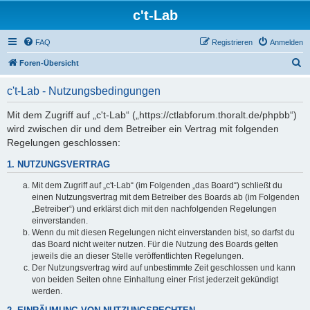
c't-Lab
FAQ
Registrieren
Anmelden
S
Foren-Übersicht
u
c't-Lab - Nutzungsbedingungen
c
h
Mit dem Zugriff auf „c't-Lab“ („https://ctlabforum.thoralt.de/phpbb“)
wird zwischen dir und dem Betreiber ein Vertrag mit folgenden
e
Regelungen geschlossen:
1. NUTZUNGSVERTRAG
Mit dem Zugriff auf „c't-Lab“ (im Folgenden „das Board“) schließt du
einen Nutzungsvertrag mit dem Betreiber des Boards ab (im Folgenden
„Betreiber“) und erklärst dich mit den nachfolgenden Regelungen
einverstanden.
Wenn du mit diesen Regelungen nicht einverstanden bist, so darfst du
das Board nicht weiter nutzen. Für die Nutzung des Boards gelten
jeweils die an dieser Stelle veröffentlichten Regelungen.
Der Nutzungsvertrag wird auf unbestimmte Zeit geschlossen und kann
von beiden Seiten ohne Einhaltung einer Frist jederzeit gekündigt
werden.