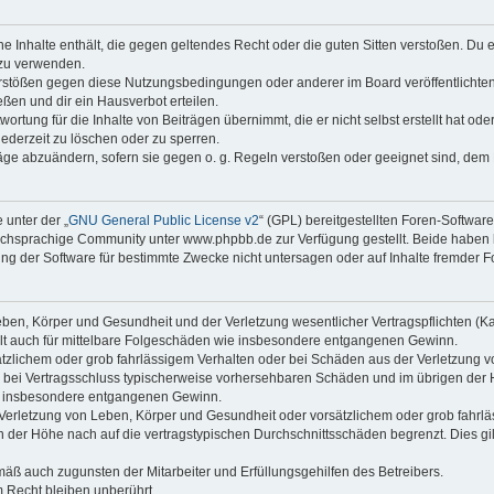
ine Inhalte enthält, die gegen geltendes Recht oder die guten Sitten verstoßen. Du 
 zu verwenden.
erstößen gegen diese Nutzungsbedingungen oder anderer im Board veröffentlichte
ßen und dir ein Hausverbot erteilen.
ortung für die Inhalte von Beiträgen übernimmt, die er nicht selbst erstellt hat od
jederzeit zu löschen oder zu sperren.
räge abzuändern, sofern sie gegen o. g. Regeln verstoßen oder geeignet sind, dem
 unter der „
GNU General Public License v2
“ (GPL) bereitgestellten Foren-Softwa
chsprachige Community unter www.phpbb.de zur Verfügung gestellt. Beide haben ke
g der Software für bestimmte Zwecke nicht untersagen oder auf Inhalte fremder F
ben, Körper und Gesundheit und der Verletzung wesentlicher Vertragspflichten (Kard
gilt auch für mittelbare Folgeschäden wie insbesondere entgangenen Gewinn.
ätzlichem oder grob fahrlässigem Verhalten oder bei Schäden aus der Verletzung 
 die bei Vertragsschluss typischerweise vorhersehbaren Schäden und im übrigen de
wie insbesondere entgangenen Gewinn.
erletzung von Leben, Körper und Gesundheit oder vorsätzlichem oder grob fahrläs
der Höhe nach auf die vertragstypischen Durchschnittsschäden begrenzt. Dies gi
mäß auch zugunsten der Mitarbeiter und Erfüllungsgehilfen des Betreibers.
 Recht bleiben unberührt.