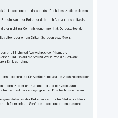
erklärst insbesondere, dass du das Recht besitzt, die in deinen
n Regeln kann der Betreiber dich nach Abmahnung zeitweise
er die er nicht zur Kenntnis genommen hat. Du gestattest dem
 Betreiber oder einem Dritten Schaden zuzufügen.
re von phpBB Limited (www.phpbb.com) handelt;
inen Einfluss auf die Art und Weise, wie die Software
oren Einfluss nehmen.
inalpflichten) nur für Schäden, die auf ein vorsätzliches oder
von Leben, Körper und Gesundheit und der Verletzung
r Höhe nach auf die vertragstypischen Durchschnittsschäden
sigem Verhalten des Betreibers auf die bei Vertragsschluss
lt auch für mittelbare Schäden, insbesondere entgangenen