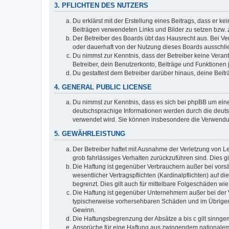
3. PFLICHTEN DES NUTZERS
Du erklärst mit der Erstellung eines Beitrags, dass er ke
Beiträgen verwendeten Links und Bilder zu setzen bzw.
Der Betreiber des Boards übt das Hausrecht aus. Bei V
oder dauerhaft von der Nutzung dieses Boards ausschlie
Du nimmst zur Kenntnis, dass der Betreiber keine Verantw
Betreiber, dein Benutzerkonto, Beiträge und Funktionen 
Du gestattest dem Betreiber darüber hinaus, deine Beit
4. GENERAL PUBLIC LICENSE
Du nimmst zur Kenntnis, dass es sich bei phpBB um eine
deutschsprachige Informationen werden durch die deuts
verwendet wird. Sie können insbesondere die Verwendun
5. GEWÄHRLEISTUNG
Der Betreiber haftet mit Ausnahme der Verletzung von Le
grob fahrlässiges Verhalten zurückzuführen sind. Dies 
Die Haftung ist gegenüber Verbrauchern außer bei vors
wesentlicher Vertragspflichten (Kardinalpflichten) auf
begrenzt. Dies gilt auch für mittelbare Folgeschäden 
Die Haftung ist gegenüber Unternehmern außer bei der V
typischerweise vorhersehbaren Schäden und im Übrigen 
Gewinn.
Die Haftungsbegrenzung der Absätze a bis c gilt sinnge
Ansprüche für eine Haftung aus zwingendem nationalem