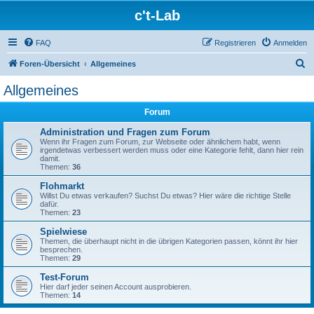
c't-Lab
FAQ
Registrieren
Anmelden
S
Foren-Übersicht
Allgemeines
u
Allgemeines
c
Forum
h
e
Administration und Fragen zum Forum
Wenn ihr Fragen zum Forum, zur Webseite oder ähnlichem habt, wenn
irgendetwas verbessert werden muss oder eine Kategorie fehlt, dann hier rein
damit.
Themen:
36
Flohmarkt
Willst Du etwas verkaufen? Suchst Du etwas? Hier wäre die richtige Stelle
dafür.
Themen:
23
Spielwiese
Themen, die überhaupt nicht in die übrigen Kategorien passen, könnt ihr hier
besprechen.
Themen:
29
Test-Forum
Hier darf jeder seinen Account ausprobieren.
Themen:
14