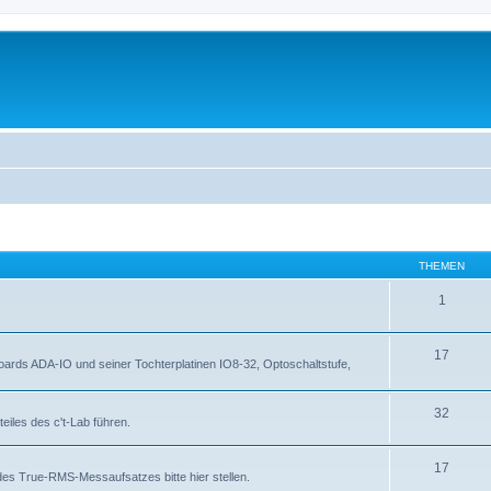
THEMEN
1
17
rds ADA-IO und seiner Tochterplatinen IO8-32, Optoschaltstufe,
32
eiles des c't-Lab führen.
17
des True-RMS-Messaufsatzes bitte hier stellen.