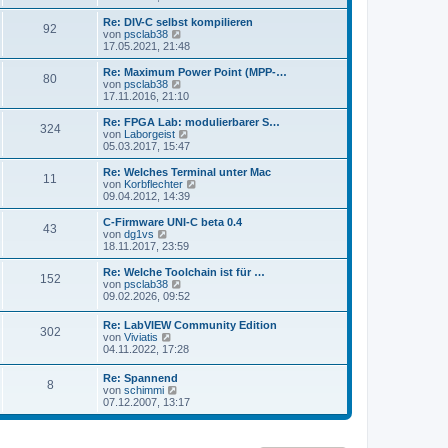
i
e
u
t
r
e
Re: DIV-C selbst kompilieren
r
92
B
s
N
von
psclab38
a
e
t
e
17.05.2021, 21:48
g
i
e
u
t
r
e
Re: Maximum Power Point (MPP-…
r
80
B
s
N
von
psclab38
a
e
t
e
17.11.2016, 21:10
g
i
e
u
t
r
e
Re: FPGA Lab: modulierbarer S…
r
324
B
s
N
von
Laborgeist
a
e
t
e
05.03.2017, 15:47
g
i
e
u
t
r
e
Re: Welches Terminal unter Mac
r
11
B
s
N
von
Korbflechter
a
e
t
e
09.04.2012, 14:39
g
i
e
u
t
r
e
C-Firmware UNI-C beta 0.4
r
43
B
s
N
von
dg1vs
a
e
t
e
18.11.2017, 23:59
g
i
e
u
t
r
e
Re: Welche Toolchain ist für …
r
152
B
s
N
von
psclab38
a
e
t
e
09.02.2026, 09:52
g
i
e
u
t
r
e
Re: LabVIEW Community Edition
r
B
302
s
N
von
Viviatis
a
e
t
e
04.11.2022, 17:28
g
i
e
u
t
r
e
r
Re: Spannend
B
8
s
a
N
von
schimmi
e
t
g
e
07.12.2007, 13:17
i
e
u
t
r
e
r
B
s
a
e