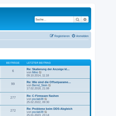
Suche
Erweiterte Suche
Registrieren
Anmelden
BEITRÄGE
LETZTER BEITRAG
Re: Skalierung der Anzeige kl…
6
N
von
Mino
e
09.10.2014, 11:18
u
e
Re: Wie sind die Offsetparame…
99
s
N
von
Bernd_Stein
t
e
17.02.2018, 21:08
e
u
r
e
Re: C-Firmware flashen
B
277
s
N
von
psclab38
e
t
e
25.02.2022, 09:30
i
e
u
t
r
e
Re: Probleme beim DDS-Abgleich
r
B
272
s
N
von
psclab38
a
e
t
e
25.01.2023, 23:14
g