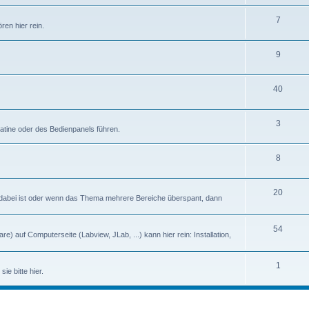
7
en hier rein.
9
40
3
latine oder des Bedienpanels führen.
8
20
abei ist oder wenn das Thema mehrere Bereiche überspant, dann
54
) auf Computerseite (Labview, JLab, ...) kann hier rein: Installation,
1
ie bitte hier.