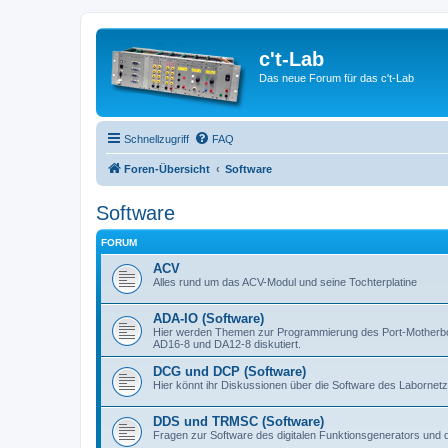
c't-Lab
Das neue Forum für das c't-Lab
Schnellzugriff
FAQ
Foren-Übersicht
Software
Software
FORUM
ACV
Alles rund um das ACV-Modul und seine Tochterplatine
ADA-IO (Software)
Hier werden Themen zur Programmierung des Port-Motherboa
AD16-8 und DA12-8 diskutiert.
DCG und DCP (Software)
Hier könnt ihr Diskussionen über die Software des Labornetzt
DDS und TRMSC (Software)
Fragen zur Software des digitalen Funktionsgenerators und 