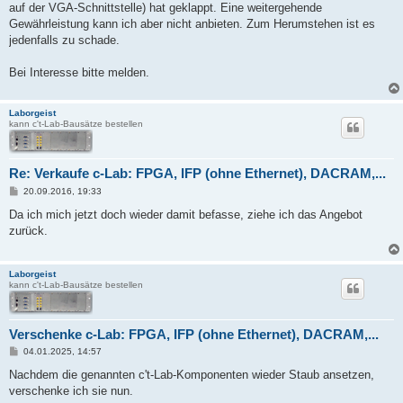
auf der VGA-Schnittstelle) hat geklappt. Eine weitergehende
Gewährleistung kann ich aber nicht anbieten. Zum Herumstehen ist es
jedenfalls zu schade.
Bei Interesse bitte melden.
Laborgeist
kann c't-Lab-Bausätze bestellen
Re: Verkaufe c-Lab: FPGA, IFP (ohne Ethernet), DACRAM,...
B
20.09.2016, 19:33
e
i
Da ich mich jetzt doch wieder damit befasse, ziehe ich das Angebot
t
zurück.
r
a
g
Laborgeist
kann c't-Lab-Bausätze bestellen
Verschenke c-Lab: FPGA, IFP (ohne Ethernet), DACRAM,...
B
04.01.2025, 14:57
e
i
Nachdem die genannten c't-Lab-Komponenten wieder Staub ansetzen,
t
verschenke ich sie nun.
r