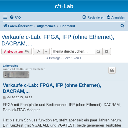
c't-Lab
FAQ
Registrieren
Anmelden
S
Foren-Übersicht
Allgemeines
Flohmarkt
u
Verkaufe c-Lab: FPGA, IFP (ohne Ethernet),
c
DACRAM,...
h
Suche
Erweiterte
Antworten
e
4 Beiträge • Seite
1
von
1
Laborgeist
kann c't-Lab-Bausätze bestellen
Verkaufe c-Lab: FPGA, IFP (ohne Ethernet),
DACRAM,...
B
04.10.2015, 16:12
e
i
FPGA mit Frontplatte und Bedienpanel, IFP (ohne Ethernet), DACRAM,
t
Parallel/JTAG-Adapter
r
a
g
Hat bis zum Schluss funktioniert, steht aber seit ein paar Jahren herum.
Ein Kurztest (mit VGABALL und VGATEST, beide generieren Testbilder