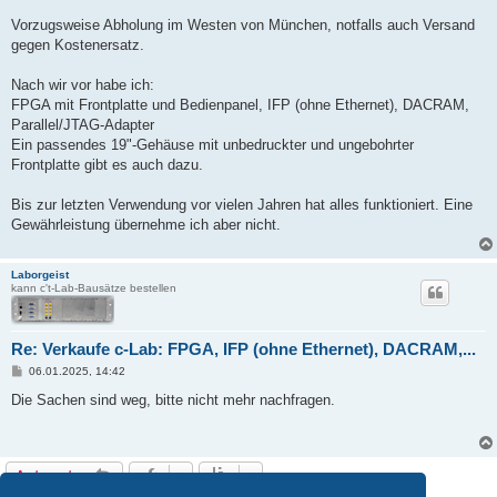
a
g
Vorzugsweise Abholung im Westen von München, notfalls auch Versand
gegen Kostenersatz.
Nach wir vor habe ich:
FPGA mit Frontplatte und Bedienpanel, IFP (ohne Ethernet), DACRAM,
Parallel/JTAG-Adapter
Ein passendes 19"-Gehäuse mit unbedruckter und ungebohrter
Frontplatte gibt es auch dazu.
Bis zur letzten Verwendung vor vielen Jahren hat alles funktioniert. Eine
Gewährleistung übernehme ich aber nicht.
Laborgeist
kann c't-Lab-Bausätze bestellen
Re: Verkaufe c-Lab: FPGA, IFP (ohne Ethernet), DACRAM,...
B
06.01.2025, 14:42
e
i
Die Sachen sind weg, bitte nicht mehr nachfragen.
t
r
a
g
Antworten