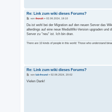
Re: Link zum wiki dieses Forums?
B
von
thoralt
»
02.06.2024, 19:10
e
i
Da ist wohl bei der Migration auf den neuen Server das Wi
t
allerdings auf eine neue MediaWiki-Version upgraden und de
r
a
Server zu "neu" ist. Ich bin dran.
g
There are 10 kinds of people in this world: Those who understand bina
Re: Link zum wiki dieses Forums?
B
von
lab-freund
»
02.06.2024, 20:02
e
i
Vielen Dank!
t
r
a
g