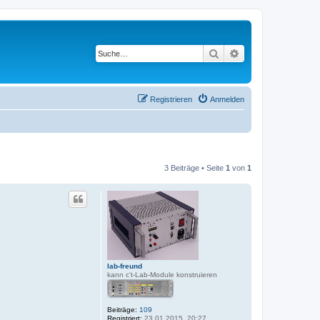
Suche
Erweiterte Suche
Registrieren
Anmelden
3 Beiträge • Seite
1
von
1
lab-freund
kann c't-Lab-Module konstruieren
Beiträge:
109
Registriert:
23.01.2015, 20:27