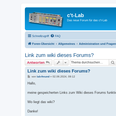
c't-Lab
Das neue Forum für das c't-Lab
Schnellzugriff
FAQ
Foren-Übersicht
Allgemeines
Administration und Frage
Link zum wiki dieses Forums?
Antworten
Link zum wiki dieses Forums?
B
von
lab-freund
»
02.06.2024, 09:12
e
i
Hallo,
t
r
a
meine gespeicherten Links zum Wiki dieses Forums funktio
g
Wo liegt das wiki?
Danke!