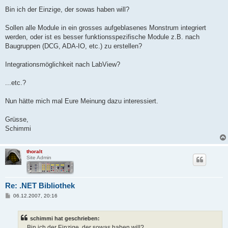
Bin ich der Einzige, der sowas haben will?
Sollen alle Module in ein grosses aufgeblasenes Monstrum integriert
werden, oder ist es besser funktionsspezifische Module z.B. nach
Baugruppen (DCG, ADA-IO, etc.) zu erstellen?
Integrationsmöglichkeit nach LabView?
...etc.?
Nun hätte mich mal Eure Meinung dazu interessiert.
Grüsse,
Schimmi
thoralt
Site Admin
Re: .NET Bibliothek
B
06.12.2007, 20:16
e
i
t
schimmi hat geschrieben:
r
a
... Bin ich der Einzige, der sowas haben will?