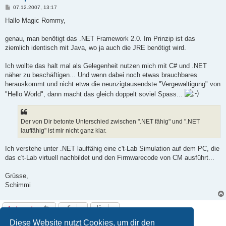
B
07.12.2007, 13:17
e
i
Hallo Magic Rommy,
t
r
a
genau, man benötigt das .NET Framework 2.0. Im Prinzip ist das
g
ziemlich identisch mit Java, wo ja auch die JRE benötigt wird.
Ich wollte das halt mal als Gelegenheit nutzen mich mit C# und .NET
näher zu beschäftigen... Und wenn dabei noch etwas brauchbares
herauskommt und nicht etwa die neunzigtausendste "Vergewaltigung" von
"Hello World", dann macht das gleich doppelt soviel Spass...
Der von Dir betonte Unterschied zwischen ".NET fähig" und ".NET
lauffähig" ist mir nicht ganz klar.
Ich verstehe unter .NET lauffähig eine c't-Lab Simulation auf dem PC, die
das c't-Lab virtuell nachbildet und den Firmwarecode von CM ausführt...
Grüsse,
Schimmi
Antworten
8 Beiträge • Seite
1
von
1
Diese Website nutzt Cookies, um dir den