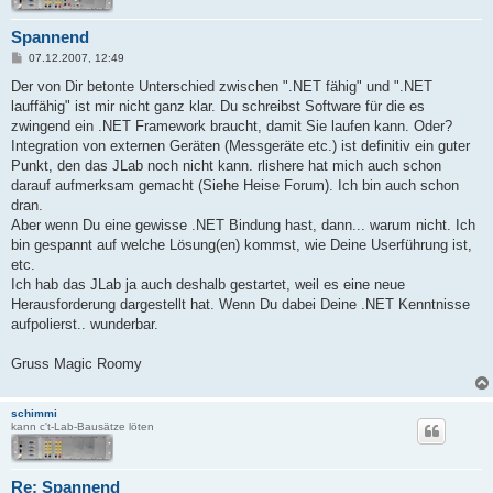
Spannend
B
07.12.2007, 12:49
e
i
Der von Dir betonte Unterschied zwischen ".NET fähig" und ".NET
t
lauffähig" ist mir nicht ganz klar. Du schreibst Software für die es
r
a
zwingend ein .NET Framework braucht, damit Sie laufen kann. Oder?
g
Integration von externen Geräten (Messgeräte etc.) ist definitiv ein guter
Punkt, den das JLab noch nicht kann. rlishere hat mich auch schon
darauf aufmerksam gemacht (Siehe Heise Forum). Ich bin auch schon
dran.
Aber wenn Du eine gewisse .NET Bindung hast, dann... warum nicht. Ich
bin gespannt auf welche Lösung(en) kommst, wie Deine Userführung ist,
etc.
Ich hab das JLab ja auch deshalb gestartet, weil es eine neue
Herausforderung dargestellt hat. Wenn Du dabei Deine .NET Kenntnisse
aufpolierst.. wunderbar.
Gruss Magic Roomy
schimmi
kann c't-Lab-Bausätze löten
Re: Spannend