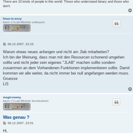
There are 10 kinds of people in this world: Those who understand binary and those who
don't.
linux-is-sexy
kann c't-Lab-Module umbauen
B
06.12.2007, 22:23
e
i
Warum etwas neues anfangen und nicht am Jlab mitarbeiten?
t
Ich bin der Meinung, dass man mit den Resourcen schonend umgehen
r
a
sollte und nicht jeder sein eigenes "JLAB" machen sollte sondern
g
zusammen an dem Vorhandenen Funktionen implementieren sollte. Damit
kommen wir alle weiter, da nicht immer bei null angefangen werden muss.
Gruesse
LiS
magicroomy
kann c't-Lab-Module konstruieren
Was genau ?
B
06.12.2007, 23:51
e
i
Hi,