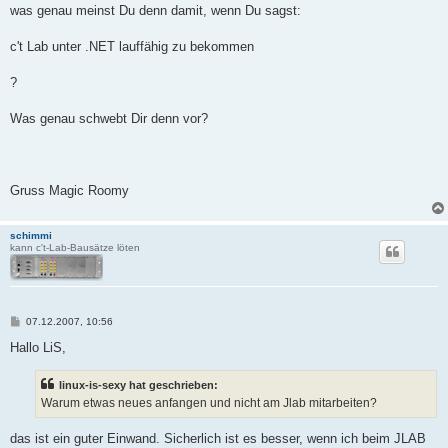
t
was genau meinst Du denn damit, wenn Du sagst:
r
a
g
c't Lab unter .NET lauffähig zu bekommen
?
Was genau schwebt Dir denn vor?
Gruss Magic Roomy
schimmi
kann c't-Lab-Bausätze löten
B
07.12.2007, 10:56
e
i
Hallo LiS,
t
r
a
linux-is-sexy hat geschrieben:
g
Warum etwas neues anfangen und nicht am Jlab mitarbeiten?
das ist ein guter Einwand. Sicherlich ist es besser, wenn ich beim JLAB