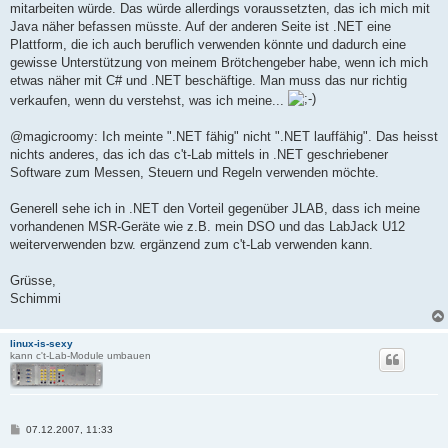
mitarbeiten würde. Das würde allerdings voraussetzten, das ich mich mit
Java näher befassen müsste. Auf der anderen Seite ist .NET eine
Plattform, die ich auch beruflich verwenden könnte und dadurch eine
gewisse Unterstützung von meinem Brötchengeber habe, wenn ich mich
etwas näher mit C# und .NET beschäftige. Man muss das nur richtig
verkaufen, wenn du verstehst, was ich meine...
@magicroomy: Ich meinte ".NET fähig" nicht ".NET lauffähig". Das heisst
nichts anderes, das ich das c't-Lab mittels in .NET geschriebener
Software zum Messen, Steuern und Regeln verwenden möchte.
Generell sehe ich in .NET den Vorteil gegenüber JLAB, dass ich meine
vorhandenen MSR-Geräte wie z.B. mein DSO und das LabJack U12
weiterverwenden bzw. ergänzend zum c't-Lab verwenden kann.
Grüsse,
Schimmi
linux-is-sexy
kann c't-Lab-Module umbauen
B
07.12.2007, 11:33
e