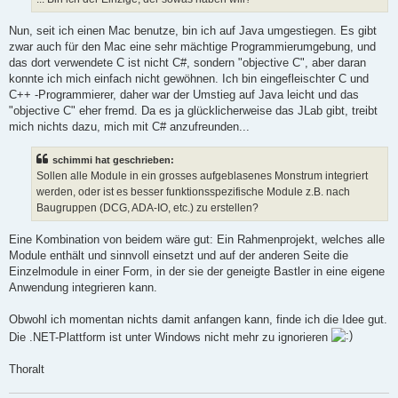
g
Nun, seit ich einen Mac benutze, bin ich auf Java umgestiegen. Es gibt
zwar auch für den Mac eine sehr mächtige Programmierumgebung, und
das dort verwendete C ist nicht C#, sondern "objective C", aber daran
konnte ich mich einfach nicht gewöhnen. Ich bin eingefleischter C und
C++ -Programmierer, daher war der Umstieg auf Java leicht und das
"objective C" eher fremd. Da es ja glücklicherweise das JLab gibt, treibt
mich nichts dazu, mich mit C# anzufreunden...
schimmi hat geschrieben:
Sollen alle Module in ein grosses aufgeblasenes Monstrum integriert
werden, oder ist es besser funktionsspezifische Module z.B. nach
Baugruppen (DCG, ADA-IO, etc.) zu erstellen?
Eine Kombination von beidem wäre gut: Ein Rahmenprojekt, welches alle
Module enthält und sinnvoll einsetzt und auf der anderen Seite die
Einzelmodule in einer Form, in der sie der geneigte Bastler in eine eigene
Anwendung integrieren kann.
Obwohl ich momentan nichts damit anfangen kann, finde ich die Idee gut.
Die .NET-Plattform ist unter Windows nicht mehr zu ignorieren
Thoralt