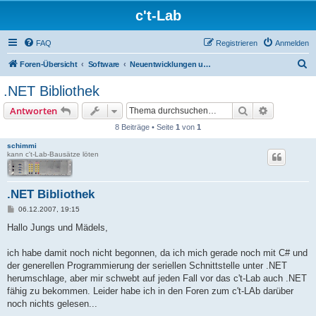
c't-Lab
FAQ
Registrieren
Anmelden
S
Foren-Übersicht
Software
Neuentwicklungen und Vorschläge (Software)
u
.NET Bibliothek
c
Suche
Erweiterte
Antworten
h
8 Beiträge • Seite
1
von
1
e
schimmi
kann c't-Lab-Bausätze löten
.NET Bibliothek
B
06.12.2007, 19:15
e
i
Hallo Jungs und Mädels,
t
r
a
ich habe damit noch nicht begonnen, da ich mich gerade noch mit C# und
g
der generellen Programmierung der seriellen Schnittstelle unter .NET
herumschlage, aber mir schwebt auf jeden Fall vor das c't-Lab auch .NET
fähig zu bekommen. Leider habe ich in den Foren zum c't-LAb darüber
noch nichts gelesen...