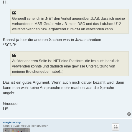
i
Hi,
t
r
a
g
Generell sehe ich in .NET den Vorteil gegenüber JLAB, dass ich meine
vorhandenen MSR-Geräte wie z.B. mein DSO und das LabJack U12
weiterverwenden bzw. ergänzend zum c't-Lab verwenden kann.
Kannst ja fuer die anderen Sachen was in Java schreiben.
*SCNR*
Auf der anderen Seite ist .NET eine Plattform, die ich auch beruflich
verwenden könnte und dadurch eine gewisse Unterstützung von
meinem Brötchengeber habe[...]
Das ist ein gutes Argument. Wenn auch noch dafuer bezahlt wird, dann
kann man wohl keine Ansprueche mehr machen was die Sprache
angeht...
Gruesse
LiS
magicroomy
kann c't-Lab-Module konstruieren