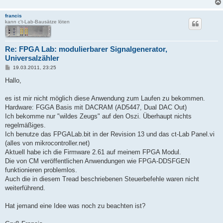
francis
kann c't-Lab-Bausätze löten
Re: FPGA Lab: modulierbarer Signalgenerator,
Universalzähler
B
19.03.2011, 23:25
e
i
Hallo,
t
r
a
es ist mir nicht möglich diese Anwendung zum Laufen zu bekommen.
g
Hardware: FGGA Basis mit DACRAM (AD5447, Dual DAC Out)
Ich bekomme nur "wildes Zeugs" auf den Oszi. Überhaupt nichts
regelmäßiges.
Ich benutze das FPGALab.bit in der Revision 13 und das ct-Lab Panel.vi
(alles von mikrocontroller.net)
Aktuell habe ich die Firmware 2.61 auf meinem FPGA Modul.
Die von CM veröffentlichen Anwendungen wie FPGA-DDSFGEN
funktionieren problemlos.
Auch die in diesem Tread beschriebenen Steuerbefehle waren nicht
weiterführend.
Hat jemand eine Idee was noch zu beachten ist?