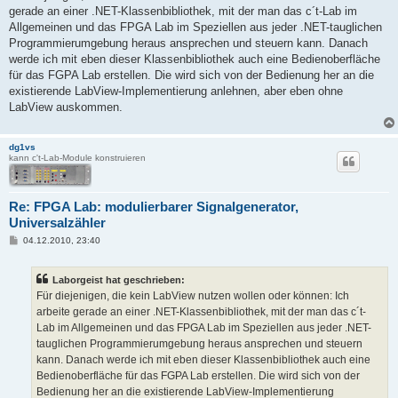
t
gerade an einer .NET-Klassenbibliothek, mit der man das c´t-Lab im
r
a
Allgemeinen und das FPGA Lab im Speziellen aus jeder .NET-tauglichen
g
Programmierumgebung heraus ansprechen und steuern kann. Danach
werde ich mit eben dieser Klassenbibliothek auch eine Bedienoberfläche
für das FGPA Lab erstellen. Die wird sich von der Bedienung her an die
existierende LabView-Implementierung anlehnen, aber eben ohne
LabView auskommen.
dg1vs
kann c't-Lab-Module konstruieren
Re: FPGA Lab: modulierbarer Signalgenerator,
Universalzähler
B
04.12.2010, 23:40
e
i
t
Laborgeist hat geschrieben:
r
a
Für diejenigen, die kein LabView nutzen wollen oder können: Ich
g
arbeite gerade an einer .NET-Klassenbibliothek, mit der man das c´t-
Lab im Allgemeinen und das FPGA Lab im Speziellen aus jeder .NET-
tauglichen Programmierumgebung heraus ansprechen und steuern
kann. Danach werde ich mit eben dieser Klassenbibliothek auch eine
Bedienoberfläche für das FGPA Lab erstellen. Die wird sich von der
Bedienung her an die existierende LabView-Implementierung