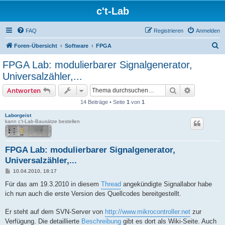
c't-Lab
FAQ
Registrieren
Anmelden
S
Foren-Übersicht
Software
FPGA
u
FPGA Lab: modulierbarer Signalgenerator,
c
Universalzähler,...
h
Suche
Erweiterte
Antworten
e
14 Beiträge • Seite
1
von
1
Laborgeist
kann c't-Lab-Bausätze bestellen
FPGA Lab: modulierbarer Signalgenerator,
Universalzähler,...
B
10.04.2010, 18:17
e
i
Für das am 19.3.2010 in diesem
Thread
angekündigte Signallabor habe
t
ich nun auch die erste Version des Quellcodes bereitgestellt.
r
a
g
Er steht auf dem SVN-Server von
http://www.mikrocontroller.net
zur
Verfügung. Die detaillierte
Beschreibung
gibt es dort als Wiki-Seite. Auch