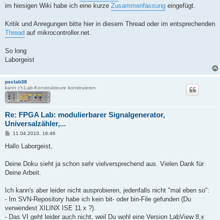
im hiesigen Wiki habe ich eine kurze
Zusammenfassung
eingefügt.
Kritik und Anregungen bitte hier in diesem Thread oder im entsprechenden
Thread
auf mikrocontroller.net.
So long
Laborgeist
psclab38
kann c't-Lab-Konstrukteure konstruieren
Re: FPGA Lab: modulierbarer Signalgenerator,
Universalzähler,...
B
11.04.2010, 16:46
e
i
Hallo Laborgeist,
t
r
a
Deine Doku sieht ja schon sehr vielversprechend aus. Vielen Dank für
g
Deine Arbeit.
Ich kann's aber leider nicht ausprobieren, jedenfalls nicht "mal eben so":
- Im SVN-Repository habe ich kein bit- oder bin-File gefunden (Du
verwendest XILINX ISE 11.x ?).
- Das VI geht leider auch nicht, weil Du wohl eine Version LabView 8.x