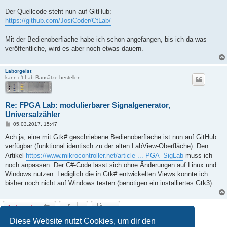
Der Quellcode steht nun auf GitHub:
https://github.com/JosiCoder/CtLab/
Mit der Bedienoberfläche habe ich schon angefangen, bis ich da was
veröffentliche, wird es aber noch etwas dauern.
Laborgeist
kann c't-Lab-Bausätze bestellen
Re: FPGA Lab: modulierbarer Signalgenerator,
Universalzähler
B
05.03.2017, 15:47
e
i
Ach ja, eine mit Gtk# geschriebene Bedienoberfläche ist nun auf GitHub
t
verfügbar (funktional identisch zu der alten LabView-Oberfläche). Den
r
a
Artikel
https://www.mikrocontroller.net/article ... PGA_SigLab
muss ich
g
noch anpassen. Der C#-Code lässt sich ohne Änderungen auf Linux und
Windows nutzen. Lediglich die in Gtk# entwickelten Views konnte ich
bisher noch nicht auf Windows testen (benötigen ein installiertes Gtk3).
Antworten
14 Beiträge • Seite
1
von
1
Diese Website nutzt Cookies, um dir den