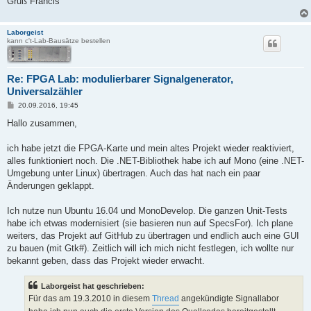
Gruß Francis
Laborgeist
kann c't-Lab-Bausätze bestellen
Re: FPGA Lab: modulierbarer Signalgenerator,
Universalzähler
B
20.09.2016, 19:45
e
i
Hallo zusammen,
t
r
a
ich habe jetzt die FPGA-Karte und mein altes Projekt wieder reaktiviert,
g
alles funktioniert noch. Die .NET-Bibliothek habe ich auf Mono (eine .NET-
Umgebung unter Linux) übertragen. Auch das hat nach ein paar
Änderungen geklappt.
Ich nutze nun Ubuntu 16.04 und MonoDevelop. Die ganzen Unit-Tests
habe ich etwas modernisiert (sie basieren nun auf SpecsFor). Ich plane
weiters, das Projekt auf GitHub zu übertragen und endlich auch eine GUI
zu bauen (mit Gtk#). Zeitlich will ich mich nicht festlegen, ich wollte nur
bekannt geben, dass das Projekt wieder erwacht.
Laborgeist hat geschrieben:
Für das am 19.3.2010 in diesem
Thread
angekündigte Signallabor