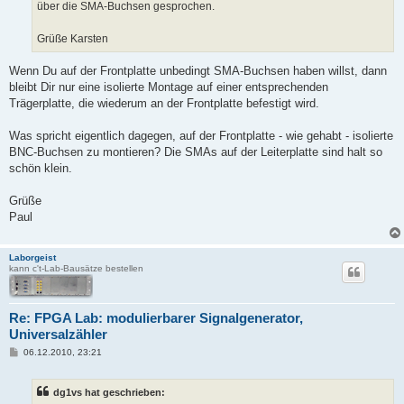
über die SMA-Buchsen gesprochen.
Grüße Karsten
Wenn Du auf der Frontplatte unbedingt SMA-Buchsen haben willst, dann
bleibt Dir nur eine isolierte Montage auf einer entsprechenden
Trägerplatte, die wiederum an der Frontplatte befestigt wird.
Was spricht eigentlich dagegen, auf der Frontplatte - wie gehabt - isolierte
BNC-Buchsen zu montieren? Die SMAs auf der Leiterplatte sind halt so
schön klein.
Grüße
Paul
Laborgeist
kann c't-Lab-Bausätze bestellen
Re: FPGA Lab: modulierbarer Signalgenerator,
Universalzähler
B
06.12.2010, 23:21
e
i
t
dg1vs hat geschrieben:
r