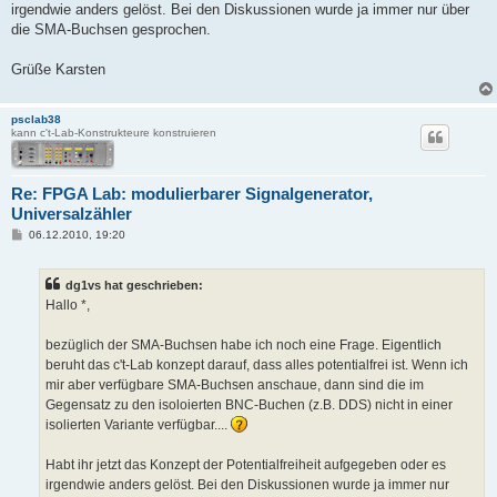
irgendwie anders gelöst. Bei den Diskussionen wurde ja immer nur über
die SMA-Buchsen gesprochen.
Grüße Karsten
psclab38
kann c't-Lab-Konstrukteure konstruieren
Re: FPGA Lab: modulierbarer Signalgenerator,
Universalzähler
B
06.12.2010, 19:20
e
i
t
dg1vs hat geschrieben:
r
a
Hallo *,
g
bezüglich der SMA-Buchsen habe ich noch eine Frage. Eigentlich
beruht das c't-Lab konzept darauf, dass alles potentialfrei ist. Wenn ich
mir aber verfügbare SMA-Buchsen anschaue, dann sind die im
Gegensatz zu den isoloierten BNC-Buchen (z.B. DDS) nicht in einer
isolierten Variante verfügbar....
Habt ihr jetzt das Konzept der Potentialfreiheit aufgegeben oder es
irgendwie anders gelöst. Bei den Diskussionen wurde ja immer nur