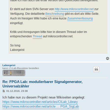
habe ich nun auch die erste Version des Quellcodes bereitgestellt.
Er steht auf dem SVN-Server von
http://www.mikrocontroller.net
zur
Verfügung. Die detaillierte
Beschreibung
gibt es dort als Wiki-Seite.
Auch im hiesigen Wiki habe ich eine kurze
Zusammenfassung
eingefügt.
Kritik und Anregungen bitte hier in diesem Thread oder im
entsprechenden
Thread
auf mikrocontroller.net.
So long
Laborgeist
Laborgeist
kann c't-Lab-Bausätze bestellen
Re: FPGA Lab: modulierbarer Signalgenerator,
Universalzähler
B
01.12.2016, 23:38
e
i
Ich habe nun zu diesem Projekt neue Wikiseiten angelegt:
t
https://www.mikrocontroller.net/articles/CtLab_Library
r
a
https://www.mikrocontroller.net/article ... PGA_SigLab
g