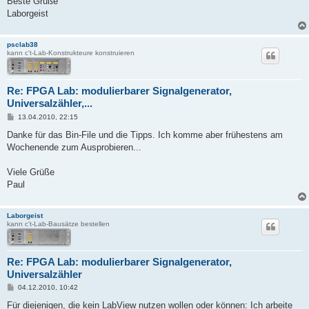
Beste Grüße
Laborgeist
psclab38
kann c't-Lab-Konstrukteure konstruieren
Re: FPGA Lab: modulierbarer Signalgenerator,
Universalzähler,...
B
13.04.2010, 22:15
e
i
Danke für das Bin-File und die Tipps. Ich komme aber frühestens am
t
Wochenende zum Ausprobieren...
r
a
g
Viele Grüße
Paul
Laborgeist
kann c't-Lab-Bausätze bestellen
Re: FPGA Lab: modulierbarer Signalgenerator,
Universalzähler
B
04.12.2010, 10:42
e
i
Für diejenigen, die kein LabView nutzen wollen oder können: Ich arbeite