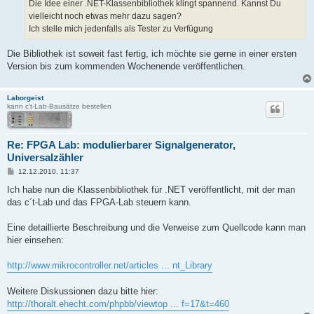
a
Die Idee einer .NET-Klassenbibliothek klingt spannend. Kannst Du
g
vielleicht noch etwas mehr dazu sagen?
Ich stelle mich jedenfalls als Tester zu Verfügung
Die Bibliothek ist soweit fast fertig, ich möchte sie gerne in einer ersten
Version bis zum kommenden Wochenende veröffentlichen.
Laborgeist
kann c't-Lab-Bausätze bestellen
Re: FPGA Lab: modulierbarer Signalgenerator,
Universalzähler
B
12.12.2010, 11:37
e
i
Ich habe nun die Klassenbibliothek für .NET veröffentlicht, mit der man
t
das c´t-Lab und das FPGA-Lab steuern kann.
r
a
g
Eine detaillierte Beschreibung und die Verweise zum Quellcode kann man
hier einsehen:
http://www.mikrocontroller.net/articles ... nt_Library
Weitere Diskussionen dazu bitte hier:
http://thoralt.ehecht.com/phpbb/viewtop ... f=17&t=460