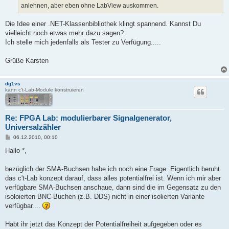
anlehnen, aber eben ohne LabView auskommen.
Die Idee einer .NET-Klassenbibliothek klingt spannend. Kannst Du
vielleicht noch etwas mehr dazu sagen?
Ich stelle mich jedenfalls als Tester zu Verfügung.....
Grüße Karsten
dg1vs
kann c't-Lab-Module konstruieren
Re: FPGA Lab: modulierbarer Signalgenerator,
Universalzähler
B
06.12.2010, 00:10
e
i
Hallo *,
t
r
a
bezüglich der SMA-Buchsen habe ich noch eine Frage. Eigentlich beruht
g
das c't-Lab konzept darauf, dass alles potentialfrei ist. Wenn ich mir aber
verfügbare SMA-Buchsen anschaue, dann sind die im Gegensatz zu den
isoloierten BNC-Buchen (z.B. DDS) nicht in einer isolierten Variante
verfügbar....
Habt ihr jetzt das Konzept der Potentialfreiheit aufgegeben oder es