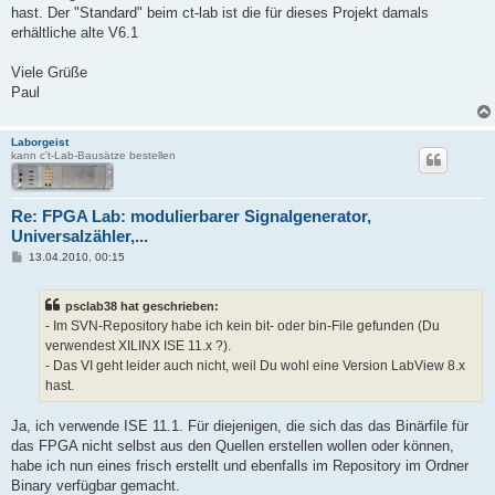
hast. Der "Standard" beim ct-lab ist die für dieses Projekt damals
erhältliche alte V6.1
Viele Grüße
Paul
Laborgeist
kann c't-Lab-Bausätze bestellen
Re: FPGA Lab: modulierbarer Signalgenerator,
Universalzähler,...
B
13.04.2010, 00:15
e
i
t
psclab38 hat geschrieben:
r
a
- Im SVN-Repository habe ich kein bit- oder bin-File gefunden (Du
g
verwendest XILINX ISE 11.x ?).
- Das VI geht leider auch nicht, weil Du wohl eine Version LabView 8.x
hast.
Ja, ich verwende ISE 11.1. Für diejenigen, die sich das das Binärfile für
das FPGA nicht selbst aus den Quellen erstellen wollen oder können,
habe ich nun eines frisch erstellt und ebenfalls im Repository im Ordner
Binary verfügbar gemacht.