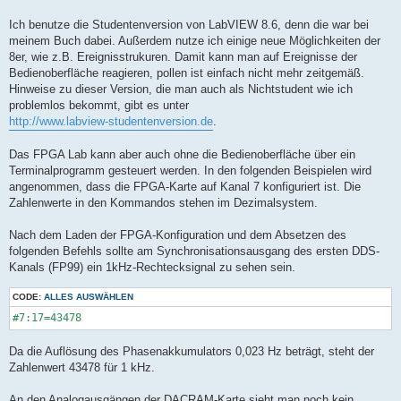
Ich benutze die Studentenversion von LabVIEW 8.6, denn die war bei
meinem Buch dabei. Außerdem nutze ich einige neue Möglichkeiten der
8er, wie z.B. Ereignisstrukuren. Damit kann man auf Ereignisse der
Bedienoberfläche reagieren, pollen ist einfach nicht mehr zeitgemäß.
Hinweise zu dieser Version, die man auch als Nichtstudent wie ich
problemlos bekommt, gibt es unter
http://www.labview-studentenversion.de
.
Das FPGA Lab kann aber auch ohne die Bedienoberfläche über ein
Terminalprogramm gesteuert werden. In den folgenden Beispielen wird
angenommen, dass die FPGA-Karte auf Kanal 7 konfiguriert ist. Die
Zahlenwerte in den Kommandos stehen im Dezimalsystem.
Nach dem Laden der FPGA-Konfiguration und dem Absetzen des
folgenden Befehls sollte am Synchronisationsausgang des ersten DDS-
Kanals (FP99) ein 1kHz-Rechtecksignal zu sehen sein.
CODE:
ALLES AUSWÄHLEN
#7:17=43478
Da die Auflösung des Phasenakkumulators 0,023 Hz beträgt, steht der
Zahlenwert 43478 für 1 kHz.
An den Analogausgängen der DACRAM-Karte sieht man noch kein