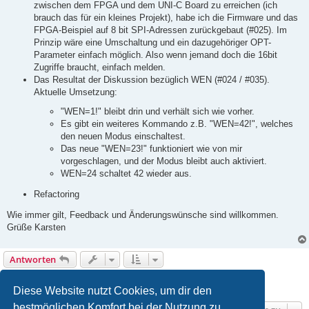
zwischen dem FPGA und dem UNI-C Board zu erreichen (ich
brauch das für ein kleines Projekt), habe ich die Firmware und das
FPGA-Beispiel auf 8 bit SPI-Adressen zurückgebaut (#025). Im
Prinzip wäre eine Umschaltung und ein dazugehöriger OPT-
Parameter einfach möglich. Also wenn jemand doch die 16bit
Zugriffe braucht, einfach melden.
Das Resultat der Diskussion bezüglich WEN (#024 / #035).
Aktuelle Umsetzung:
"WEN=1!" bleibt drin und verhält sich wie vorher.
Es gibt ein weiteres Kommando z.B. "WEN=42!", welches
den neuen Modus einschaltest.
Das neue "WEN=23!" funktioniert wie von mir
vorgeschlagen, und der Modus bleibt auch aktiviert.
WEN=24 schaltet 42 wieder aus.
Refactoring
Wie immer gilt, Feedback und Änderungswünsche sind willkommen.
Grüße Karsten
Antworten
1
2
Vorherige
19 Beiträge
Diese Website nutzt Cookies, um dir den
bestmöglichen Komfort bei der Nutzung zu