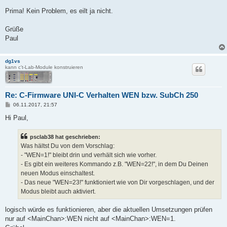
Prima! Kein Problem, es eilt ja nicht.
Grüße
Paul
dg1vs
kann c't-Lab-Module konstruieren
Re: C-Firmware UNI-C Verhalten WEN bzw. SubCh 250
B
06.11.2017, 21:57
e
i
Hi Paul,
t
r
a
psclab38 hat geschrieben:
g
Was hältst Du von dem Vorschlag:
- "WEN=1!" bleibt drin und verhält sich wie vorher.
- Es gibt ein weiteres Kommando z.B. "WEN=22!", in dem Du Deinen
neuen Modus einschaltest.
- Das neue "WEN=23!" funktioniert wie von Dir vorgeschlagen, und der
Modus bleibt auch aktiviert.
logisch würde es funktionieren, aber die aktuellen Umsetzungen prüfen
nur auf <MainChan>:WEN nicht auf <MainChan>:WEN=1.