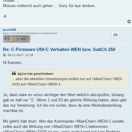
Grübel....
Müsste vielleicht auch gehen ... Sorry für laut denken..
-K
psclab38
kann c't-Lab-Konstrukteure konstruieren
Re: C-Firmware UNI-C Verhalten WEN bzw. SubCh 250
B
08.11.2017, 11:26
e
i
Hi Karsten,
t
r
a
dg1vs hat geschrieben:
g
... aber die aktuellen Umsetzungen prüfen nur auf <MainChan>:WEN
nicht auf <MainChan>:WEN=1.
Ja, dann wäre es umso wichtiger den Wert wirklich abzuprüfen, bislang
gab es halt nur "1". Wenn 1 und 23 die gleiche Wirkung haben, dann gibt
das nur Verwirrung. Ich bin mir sicher, dass da eine Werteüberprüfung
machbar ist.
Mir geht's halt drum: Wer das Kommando <MainChan>:WEN=1 sendet,
sollte auch die Wirkung von <MainChan>:WEN=1 bekommen.
<MainChan>:WEN=22/23 ist neu, wer's nicht kennt hat kein Problem