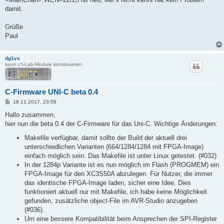
damit.
Grüße
Paul
dg1vs
kann c't-Lab-Module konstruieren
C-Firmware UNI-C beta 0.4
B
18.11.2017, 23:59
e
i
Hallo zusammen,
t
hier nun die beta 0.4 der C-Firmware für das Uni-C. Wichtige Änderungen:
r
a
Makefile verfügbar, damit sollte der Build der aktuell drei
g
unterschiedlichen Varianten (664/1284/1284 mit FPGA-Image)
einfach möglich sein. Das Makefile ist unter Linux getestet. (#032)
In der 1284p Variante ist es nun möglich im Flash (PROGMEM) ein
FPGA-Image für den XC3S50A abzulegen. Für Nutzer, die immer
das identische FPGA-Image laden, sicher eine Idee. Dies
funktioniert aktuell nur mit Makefile, ich habe keine Möglichkeit
gefunden, zusätzliche object-File im AVR-Studio anzugeben
(#036).
Um eine bessere Kompatibilität beim Ansprechen der SPI-Register