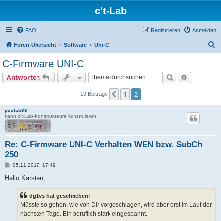
c't-Lab
FAQ
Registrieren
Anmelden
S
Foren-Übersicht
Software
Uni-C
u
C-Firmware UNI-C
c
Suche
Erweiterte
Antworten
h
e
1
2
Vorherige
19 Beiträge
psclab38
kann c't-Lab-Konstrukteure konstruieren
Re: C-Firmware UNI-C Verhalten WEN bzw. SubCh
250
B
05.11.2017, 17:49
e
i
Hallo Karsten,
t
r
a
dg1vs hat geschrieben:
g
Müsste so gehen, wie von Dir vorgeschlagen, wird aber erst im Lauf der
nächsten Tage. Bin beruflich stark eingespannt.