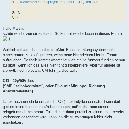
https://www.heise.de/ct/projekte/machmi ... /ErgBerDDS
Gruß
Martin
Hallo Martin,
schön wieder von dir zu lesen. So kommt wieder leben in dieses Forum
Wirklich schade das ich dieses eMail-Benachrichtungssystem nicht
hinbekomme zu konfigurieren, wenn neue Nachrichten hier im Forum
auftauchen. Deshalb kommt wahrscheinlich meine Antwort für dich schon
zu spät, wenn ich das alles hier richtig interpretiere. Aber für andere ist
sie evtl. noch relevant. CM führt ja dies auf :
C11 - 10µ/50V ker.
(SMD "selbsbedrahtet", oder Elko mit Minuspol Richtung
Abschirmkasten)
Da es auch ein stinknormaler ELKO ( Elektrolytkondensator ) sein darf,
gibt es keine besonderen Anforderungen, außer das man diesen
reingefummelt bekommt. Falls dieser dann parallel zu einem evtl. bereits
vorhanden geschaltet wird, kann ich die Auswirkungen leider nicht
abschätzen.