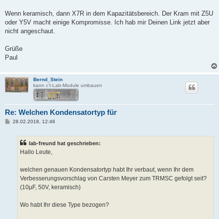
Wenn keramisch, dann X7R in dem Kapazitätsbereich. Der Kram mit Z5U
oder Y5V macht einige Kompromisse. Ich hab mir Deinen Link jetzt aber
nicht angeschaut.
Grüße
Paul
Bernd_Stein
kann c't-Lab-Module umbauen
Re: Welchen Kondensatortyp für
B
28.02.2018, 12:46
e
i
t
lab-freund hat geschrieben:
r
a
Hallo Leute,
g
welchen genauen Kondensatortyp habt Ihr verbaut, wenn Ihr dem
Verbesserungsvorschlag von Carsten Meyer zum TRMSC gefolgt seit?
(10µF, 50V, keramisch)
Wo habt Ihr diese Type bezogen?