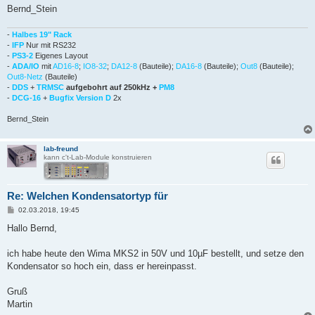
Bernd_Stein
-
Halbes 19" Rack
-
IFP
Nur mit RS232
-
PS3-2
Eigenes Layout
-
ADA/IO
mit
AD16-8
;
IO8-32
;
DA12-8
(Bauteile);
DA16-8
(Bauteile);
Out8
(Bauteile);
Out8-Netz
(Bauteile)
-
DDS
+
TRMSC
aufgebohrt auf 250kHz +
PM8
-
DCG-16
+
Bugfix Version D
2x
Bernd_Stein
lab-freund
kann c't-Lab-Module konstruieren
Re: Welchen Kondensatortyp für
B
02.03.2018, 19:45
e
i
Hallo Bernd,
t
r
a
ich habe heute den Wima MKS2 in 50V und 10µF bestellt, und setze den
g
Kondensator so hoch ein, dass er hereinpasst.
Gruß
Martin