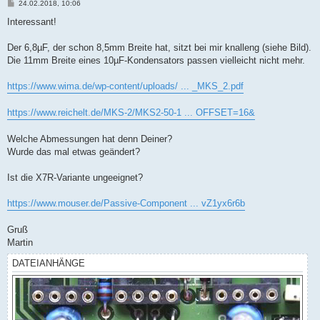
B
24.02.2018, 10:06
e
i
Interessant!
t
r
a
Der 6,8µF, der schon 8,5mm Breite hat, sitzt bei mir knalleng (siehe Bild).
g
Die 11mm Breite eines 10µF-Kondensators passen vielleicht nicht mehr.
https://www.wima.de/wp-content/uploads/ ... _MKS_2.pdf
https://www.reichelt.de/MKS-2/MKS2-50-1 ... OFFSET=16&
Welche Abmessungen hat denn Deiner?
Wurde das mal etwas geändert?
Ist die X7R-Variante ungeeignet?
https://www.mouser.de/Passive-Component ... vZ1yx6r6b
Gruß
Martin
DATEIANHÄNGE