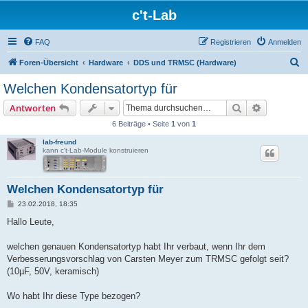
c't-Lab
FAQ
Registrieren
Anmelden
S
Foren-Übersicht
Hardware
DDS und TRMSC (Hardware)
u
Welchen Kondensatortyp für
c
Suche
Erweiterte
Antworten
h
6 Beiträge • Seite
1
von
1
e
lab-freund
kann c't-Lab-Module konstruieren
Welchen Kondensatortyp für
B
23.02.2018, 18:35
e
i
Hallo Leute,
t
r
a
welchen genauen Kondensatortyp habt Ihr verbaut, wenn Ihr dem
g
Verbesserungsvorschlag von Carsten Meyer zum TRMSC gefolgt seit?
(10µF, 50V, keramisch)
Wo habt Ihr diese Type bezogen?