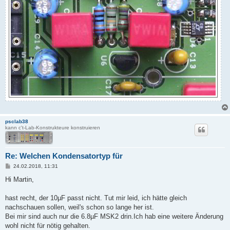
psclab38
kann c't-Lab-Konstrukteure konstruieren
Re: Welchen Kondensatortyp für
B
24.02.2018, 11:31
e
i
Hi Martin,
t
r
a
hast recht, der 10µF passt nicht. Tut mir leid, ich hätte gleich
g
nachschauen sollen, weil's schon so lange her ist.
Bei mir sind auch nur die 6.8µF MSK2 drin.Ich hab eine weitere Änderung
wohl nicht für nötig gehalten.