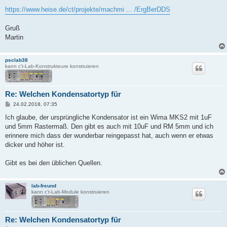
https://www.heise.de/ct/projekte/machmi ... /ErgBerDDS
Gruß
Martin
psclab38
kann c't-Lab-Konstrukteure konstruieren
Re: Welchen Kondensatortyp für
B
24.02.2018, 07:35
e
i
Ich glaube, der ursprüngliche Kondensator ist ein Wima MKS2 mit 1uF
t
und 5mm Rastermaß. Den gibt es auch mit 10uF und RM 5mm und ich
r
a
erinnere mich dass der wunderbar reingepasst hat, auch wenn er etwas
g
dicker und höher ist.
Gibt es bei den üblichen Quellen.
lab-freund
kann c't-Lab-Module konstruieren
Re: Welchen Kondensatortyp für