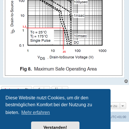
Antworten
5 Beiträge • Seite
1
von
1
Diese Website nutzt Cookies, um dir den
bestmöglichen Komfort bei der Nutzung zu
Gehe zu
bieten.
Mehr erfahren
Foren-Übersicht
Alle Cookies löschen
Alle Zeiten sind
UTC+01:00
Verstanden!
Powered by
phpBB
® Forum Software © phpBB Limited