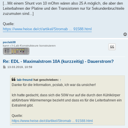
[...Mit einem Shunt von 10 mOhm wären also 25 A möglich, die aber den
Leiterbahnen der Platine und den Transistoren nur für Sekundenbruchteile
zuzumuten sind...]
Quelle:
https://www.heise.de/ct/artikel/Stromab ... 91588.html
psclab38
kann c't-Lab-Konstrukteure konstruieren
Re: EDL - Maximalstrom 10A (kurzzeitig) - Dauerstrom?
B
13.03.2019, 10:59
e
i
t
lab-freund
hat geschrieben:
↑
r
a
Danke für die Information, pcslab, ich war da unsicher!
g
Ich hatte gedacht, dass sich die 50W nur auf die durch den Kühlkörper
abführbare Wärmemenge bezieht und dass es für die Leiterbahnen ein
Extralimit gibt.
Quelle:
https://www.heise.de/ct/artikel/Stromab ... 91588.html