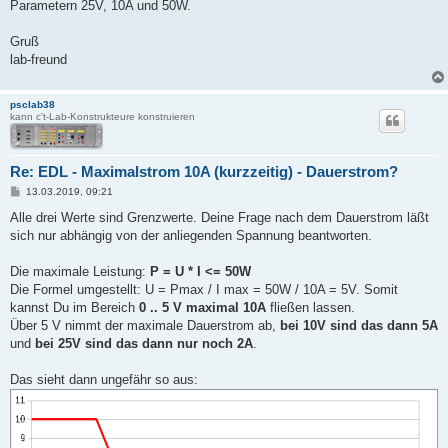
Parametern 25V, 10A und 50W.
Gruß
lab-freund
psclab38
kann c't-Lab-Konstrukteure konstruieren
Re: EDL - Maximalstrom 10A (kurzzeitig) - Dauerstrom?
B
13.03.2019, 09:21
e
i
Alle drei Werte sind Grenzwerte. Deine Frage nach dem Dauerstrom läßt
t
sich nur abhängig von der anliegenden Spannung beantworten.
r
a
g
Die maximale Leistung:
P = U * I <= 50W
Die Formel umgestellt: U = Pmax / I max = 50W / 10A = 5V. Somit
kannst Du im Bereich
0 .. 5 V maximal 10A
fließen lassen.
Über 5 V nimmt der maximale Dauerstrom ab,
bei 10V sind das dann 5A
und
bei 25V sind das dann nur noch 2A
.
Das sieht dann ungefähr so aus: