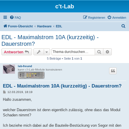
c't-Lab
FAQ
Registrieren
Anmelden
S
Foren-Übersicht
Hardware
EDL
u
EDL - Maximalstrom 10A (kurzzeitig) -
c
Dauerstrom?
h
Suche
Erweiterte
Antworten
e
5 Beiträge • Seite
1
von
1
lab-freund
kann c't-Lab-Module konstruieren
EDL - Maximalstrom 10A (kurzzeitig) - Dauerstrom?
B
12.03.2019, 18:19
e
i
Hallo zusammen,
t
r
a
welcher Dauerstrom ist denn eigentlich zulässig, ohne dass das Modul
g
Schaden nimmt?
Ich beziehe mich dabei auf die Bauteile-Bestückung von Segor mit den