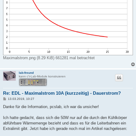
Maximalstrom.png (8.29 KiB) 661281 mal betrachtet
lab-freund
kann c't-Lab-Module konstruieren
Re: EDL - Maximalstrom 10A (kurzzeitig) - Dauerstrom?
B
13.03.2019, 10:27
e
i
Danke für die Information, pcslab, ich war da unsicher!
t
r
a
Ich hatte gedacht, dass sich die 50W nur auf die durch den Kühlkörper
g
abführbare Wärmemenge bezieht und dass es für die Leiterbahnen ein
Extralimit gibt. Jetzt habe ich gerade noch mal im Artikel nachgelesen: