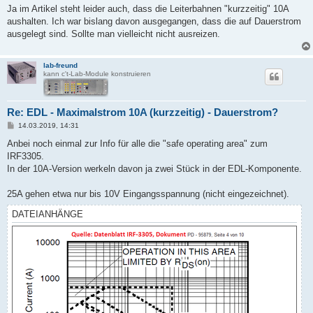
Ja im Artikel steht leider auch, dass die Leiterbahnen "kurzzeitig" 10A
aushalten. Ich war bislang davon ausgegangen, dass die auf Dauerstrom
ausgelegt sind. Sollte man vielleicht nicht ausreizen.
lab-freund
kann c't-Lab-Module konstruieren
Re: EDL - Maximalstrom 10A (kurzzeitig) - Dauerstrom?
B
14.03.2019, 14:31
e
i
Anbei noch einmal zur Info für alle die "safe operating area" zum
t
IRF3305.
r
a
In der 10A-Version werkeln davon ja zwei Stück in der EDL-Komponente.
g
25A gehen etwa nur bis 10V Eingangsspannung (nicht eingezeichnet).
DATEIANHÄNGE