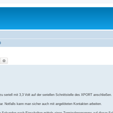
)
Suche
Erweiterte Suche
eriell mit 3,3 Volt auf der seriellen Schnittstelle des XPORT anschließen.
. Notfalls kann man sicher auch mit angelöteten Kontakten arbeiten.
 Sekunden nach Einschalten mittels eines Terminalprogramms auf dieser Schn