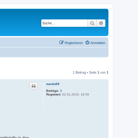
Suche
Erweiterte Suche
Registrieren
Anmelden
1 Beitrag • Seite
1
von
1
martin09
Beiträge:
3
Registriert:
02.01.2010, 18:59
ittstelle in den