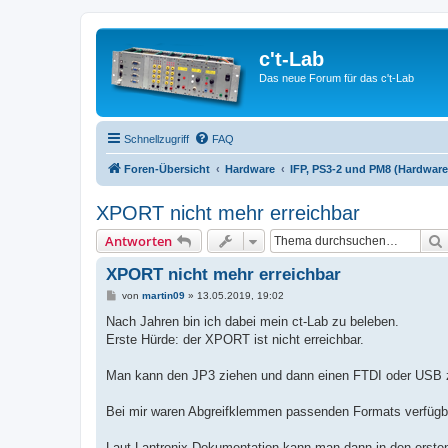
c't-Lab
Das neue Forum für das c't-Lab
Schnellzugriff
FAQ
Foren-Übersicht
Hardware
IFP, PS3-2 und PM8 (Hardware
XPORT nicht mehr erreichbar
Antworten
XPORT nicht mehr erreichbar
B
von
martin09
»
13.05.2019, 19:02
e
i
Nach Jahren bin ich dabei mein ct-Lab zu beleben.
t
Erste Hürde: der XPORT ist nicht erreichbar.
r
a
g
Man kann den JP3 ziehen und dann einen FTDI oder USB zu s
Bei mir waren Abgreifklemmen passenden Formats verfügbar
Laut Lantronix Dokumentation kann man dann in den ersten