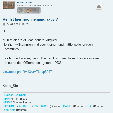
Bernd_Stein
kann c't-Lab-Module umbauen
Re: Ist hier noch jemand aktiv ?
B
04.02.2021, 18:26
e
i
Hi,
t
r
a
du bist also z.Zt. das neuste Mitglied.
g
Herzlich willkommen in dieser kleinen und mittlerweile ruhigen
Community.
Ja - hin und wieder, wenn Themen kommen die mich interessieren.
Ich nutze des Öffteren das getunte DDS :
viewtopic.php?f=13&t=764#p5247
Bernd_Stein
-
Halbes 19" Rack
-
IFP
Nur mit RS232
-
PS3-2
Eigenes Layout
-
ADA/IO
mit
AD16-8
;
IO8-32
;
DA12-8
(Bauteile);
DA16-8
(Bauteile);
Out8
(Bauteile);
Out8-Netz
(Bauteile)