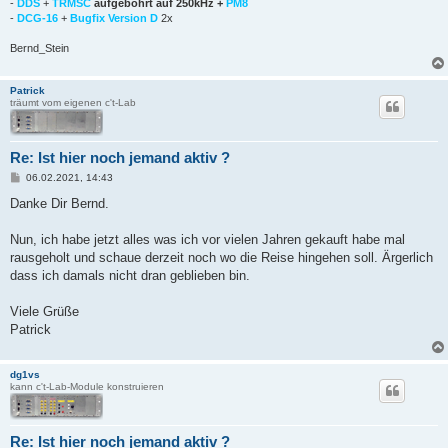
-
DDS
+
TRMSC
aufgebohrt auf 250kHz +
PM8
-
DCG-16
+
Bugfix Version D
2x
Bernd_Stein
Patrick
träumt vom eigenen c't-Lab
Re: Ist hier noch jemand aktiv ?
B
06.02.2021, 14:43
e
i
Danke Dir Bernd.
t
r
a
Nun, ich habe jetzt alles was ich vor vielen Jahren gekauft habe mal
g
rausgeholt und schaue derzeit noch wo die Reise hingehen soll. Ärgerlich
dass ich damals nicht dran geblieben bin.
Viele Grüße
Patrick
dg1vs
kann c't-Lab-Module konstruieren
Re: Ist hier noch jemand aktiv ?