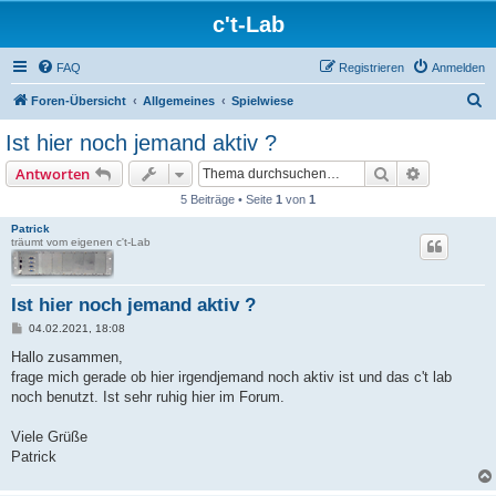
c't-Lab
FAQ
Registrieren
Anmelden
S
Foren-Übersicht
Allgemeines
Spielwiese
u
Ist hier noch jemand aktiv ?
c
Suche
Erweiterte
Antworten
h
5 Beiträge • Seite
1
von
1
e
Patrick
träumt vom eigenen c't-Lab
Ist hier noch jemand aktiv ?
B
04.02.2021, 18:08
e
i
Hallo zusammen,
t
frage mich gerade ob hier irgendjemand noch aktiv ist und das c't lab
r
a
noch benutzt. Ist sehr ruhig hier im Forum.
g
Viele Grüße
Patrick