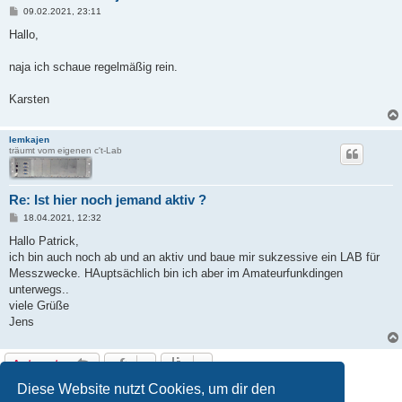
B
09.02.2021, 23:11
e
i
Hallo,
t
r
a
naja ich schaue regelmäßig rein.
g
Karsten
lemkajen
träumt vom eigenen c't-Lab
Re: Ist hier noch jemand aktiv ?
B
18.04.2021, 12:32
e
i
Hallo Patrick,
t
ich bin auch noch ab und an aktiv und baue mir sukzessive ein LAB für
r
a
Messzwecke. HAuptsächlich bin ich aber im Amateurfunkdingen
g
unterwegs..
viele Grüße
Jens
Antworten
5 Beiträge • Seite
1
von
1
Diese Website nutzt Cookies, um dir den