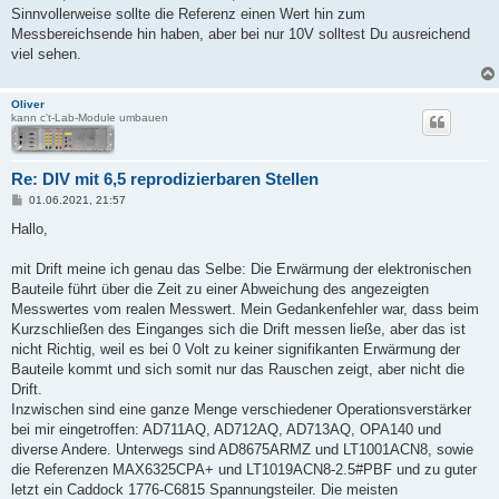
Sinnvollerweise sollte die Referenz einen Wert hin zum
Messbereichsende hin haben, aber bei nur 10V solltest Du ausreichend
viel sehen.
Oliver
kann c't-Lab-Module umbauen
Re: DIV mit 6,5 reprodizierbaren Stellen
B
01.06.2021, 21:57
e
i
Hallo,
t
r
a
mit Drift meine ich genau das Selbe: Die Erwärmung der elektronischen
g
Bauteile führt über die Zeit zu einer Abweichung des angezeigten
Messwertes vom realen Messwert. Mein Gedankenfehler war, dass beim
Kurzschließen des Einganges sich die Drift messen ließe, aber das ist
nicht Richtig, weil es bei 0 Volt zu keiner signifikanten Erwärmung der
Bauteile kommt und sich somit nur das Rauschen zeigt, aber nicht die
Drift.
Inzwischen sind eine ganze Menge verschiedener Operationsverstärker
bei mir eingetroffen: AD711AQ, AD712AQ, AD713AQ, OPA140 und
diverse Andere. Unterwegs sind AD8675ARMZ und LT1001ACN8, sowie
die Referenzen MAX6325CPA+ und LT1019ACN8-2.5#PBF und zu guter
letzt ein Caddock 1776-C6815 Spannungsteiler. Die meisten