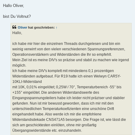
e
i
Hallo Oliver,
t
r
a
bist Du Voltnut?
g
Oliver
hat geschrieben:
↑
Hallo,
ich habe mir hier die einzelnen Threads durchgelesen und bin ein
weinig verwirrt von den vielen verschiedenen Spannungsreferenzen,
Operationsverstärkern und Widerständen die Ihr so empfehlt.
Mein Ziel ist es meine DIV's so präzise und stabil zu machen wie irgend
möglich.
Ich habe meine DIV's komplett mit mindestens 0,1 prozentigen
Widerständen aufgebaut. Für R19 hatte ich einen Welwyn CAR5Y-
10KLI-Widerstand
mit 10K, 0,01% eingelötet; 0,25W / 70°, Temperaturbereich -55° bis
+155° eingelötet. Die anderen Widerstandswerte des
Eingangsspannungsteilers habe ich leider nicht präziser und stabiler
gefunden. Nun ist mir bewusst geworden, dass ich mir mit den
unterschiedlichen Temperaturkoefizienten eine unschöne Drift
eingehandelt habe. Also werde ich mir die empfohlene
Widerstandsdekade CNS471A5 besorgen. Die Frage ist, wie lässt die
sich am geschicktesten einlöten, ohne mir großartig
Übergangswiderstände etc. einzuhandeln.