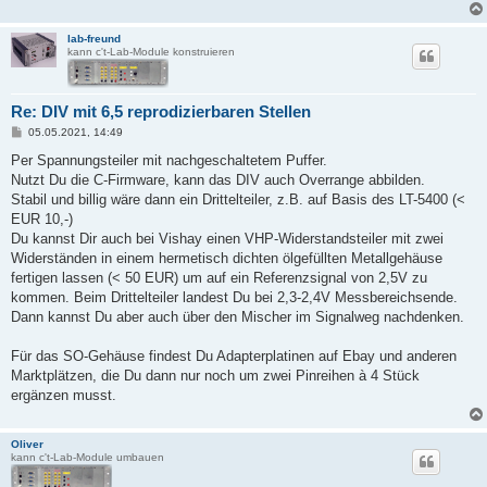
lab-freund
kann c't-Lab-Module konstruieren
Re: DIV mit 6,5 reprodizierbaren Stellen
B
05.05.2021, 14:49
e
i
Per Spannungsteiler mit nachgeschaltetem Puffer.
t
Nutzt Du die C-Firmware, kann das DIV auch Overrange abbilden.
r
a
Stabil und billig wäre dann ein Drittelteiler, z.B. auf Basis des LT-5400 (<
g
EUR 10,-)
Du kannst Dir auch bei Vishay einen VHP-Widerstandsteiler mit zwei
Widerständen in einem hermetisch dichten ölgefüllten Metallgehäuse
fertigen lassen (< 50 EUR) um auf ein Referenzsignal von 2,5V zu
kommen. Beim Drittelteiler landest Du bei 2,3-2,4V Messbereichsende.
Dann kannst Du aber auch über den Mischer im Signalweg nachdenken.
Für das SO-Gehäuse findest Du Adapterplatinen auf Ebay und anderen
Marktplätzen, die Du dann nur noch um zwei Pinreihen à 4 Stück
ergänzen musst.
Oliver
kann c't-Lab-Module umbauen