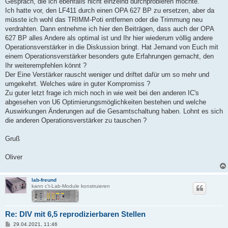
Gespräch, die ich ebenfalls nicht einzelnd durchprobieren möchte.
Ich hatte vor, den LF411 durch einen OPA 627 BP zu ersetzen, aber da
müsste ich wohl das TRIMM-Poti entfernen oder die Trimmung neu
verdrahten. Dann entnehme ich hier den Beiträgen, dass auch der OPA
627 BP alles Andere als optimal ist und Ihr hier wiederum völlig andere
Operationsverstärker in die Diskussion bringt. Hat Jemand von Euch mit
einem Operationsverstärker besonders gute Erfahrungen gemacht, den
Ihr weiterempfehlen könnt ?
Der Eine Verstärker rauscht weniger und driftet dafür um so mehr und
umgekehrt. Welches wäre in guter Kompromiss ?
Zu guter letzt frage ich mich noch in wie weit bei den anderen IC's
abgesehen von U6 Optimierungsmöglichkeiten bestehen und welche
Auswirkungen Änderungen auf die Gesamtschaltung haben. Lohnt es sich
die anderen Operationsverstärker zu tauschen ?
Gruß
Oliver
lab-freund
kann c't-Lab-Module konstruieren
Re: DIV mit 6,5 reprodizierbaren Stellen
B
29.04.2021, 11:46