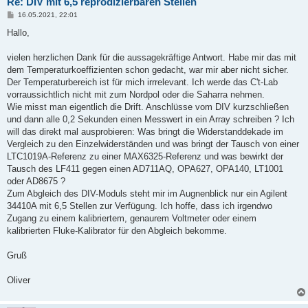
Re: DIV mit 6,5 reprodizierbaren Stellen
B
16.05.2021, 22:01
e
i
Hallo,
t
r
a
vielen herzlichen Dank für die aussagekräftige Antwort. Habe mir das mit
g
dem Temperaturkoeffizienten schon gedacht, war mir aber nicht sicher.
Der Temperaturbereich ist für mich irrrelevant. Ich werde das C't-Lab
vorraussichtlich nicht mit zum Nordpol oder die Saharra nehmen.
Wie misst man eigentlich die Drift. Anschlüsse vom DIV kurzschließen
und dann alle 0,2 Sekunden einen Messwert in ein Array schreiben ? Ich
will das direkt mal ausprobieren: Was bringt die Widerstanddekade im
Vergleich zu den Einzelwiderständen und was bringt der Tausch von einer
LTC1019A-Referenz zu einer MAX6325-Referenz und was bewirkt der
Tausch des LF411 gegen einen AD711AQ, OPA627, OPA140, LT1001
oder AD8675 ?
Zum Abgleich des DIV-Moduls steht mir im Augnenblick nur ein Agilent
34410A mit 6,5 Stellen zur Verfügung. Ich hoffe, dass ich irgendwo
Zugang zu einem kalibriertem, genaurem Voltmeter oder einem
kalibrierten Fluke-Kalibrator für den Abgleich bekomme.
Gruß
Oliver