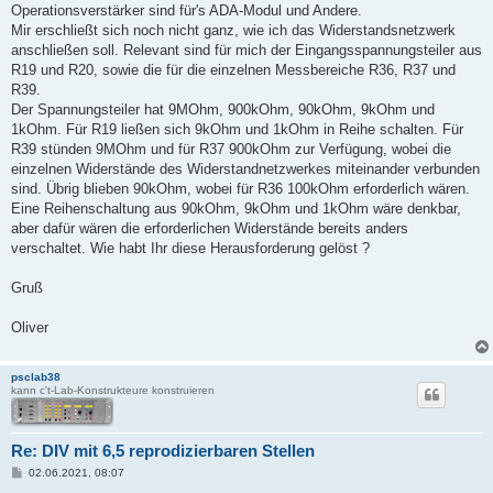
Operationsverstärker sind für's ADA-Modul und Andere.
Mir erschließt sich noch nicht ganz, wie ich das Widerstandsnetzwerk
anschließen soll. Relevant sind für mich der Eingangsspannungsteiler aus
R19 und R20, sowie die für die einzelnen Messbereiche R36, R37 und
R39.
Der Spannungsteiler hat 9MOhm, 900kOhm, 90kOhm, 9kOhm und
1kOhm. Für R19 ließen sich 9kOhm und 1kOhm in Reihe schalten. Für
R39 stünden 9MOhm und für R37 900kOhm zur Verfügung, wobei die
einzelnen Widerstände des Widerstandnetzwerkes miteinander verbunden
sind. Übrig blieben 90kOhm, wobei für R36 100kOhm erforderlich wären.
Eine Reihenschaltung aus 90kOhm, 9kOhm und 1kOhm wäre denkbar,
aber dafür wären die erforderlichen Widerstände bereits anders
verschaltet. Wie habt Ihr diese Herausforderung gelöst ?
Gruß
Oliver
psclab38
kann c't-Lab-Konstrukteure konstruieren
Re: DIV mit 6,5 reprodizierbaren Stellen
B
02.06.2021, 08:07
e