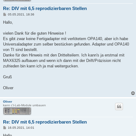
Re: DIV mit 6,5 reprodizierbaren Stellen
B
05.05.2021, 18:36
e
i
Hallo,
t
r
a
vielen Dank für die guten Hinweise !
g
Es gibt zwar keine Fertigadapter mit verlötetem OPA140, aber ich habe
Universaladapter zum selber bestücken gefunden. Adapter und OPA140
von TI sind bestellt.
Danke für den Hinweis mit den Drittelteilern. Ich kann's ja erstmal mit
MAX6325 aufbauen und wenn ich dann mit der Drift/Präzision nicht
zufrieden bin kann ich ja mal weitergucken.
Gruß
Oliver
Oliver
kann c't-Lab-Module umbauen
Re: DIV mit 6,5 reprodizierbaren Stellen
B
16.05.2021, 14:01
e
i
Hallo,