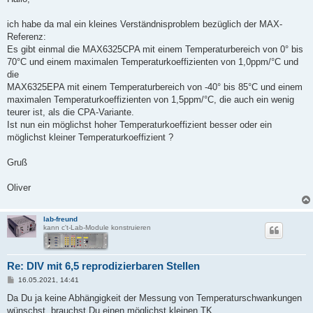
t
r
a
ich habe da mal ein kleines Verständnisproblem bezüglich der MAX-
g
Referenz:
Es gibt einmal die MAX6325CPA mit einem Temperaturbereich von 0° bis
70°C und einem maximalen Temperaturkoeffizienten von 1,0ppm/°C und
die
MAX6325EPA mit einem Temperaturbereich von -40° bis 85°C und einem
maximalen Temperaturkoeffizienten von 1,5ppm/°C, die auch ein wenig
teurer ist, als die CPA-Variante.
Ist nun ein möglichst hoher Temperaturkoeffizient besser oder ein
möglichst kleiner Temperaturkoeffizient ?
Gruß
Oliver
lab-freund
kann c't-Lab-Module konstruieren
Re: DIV mit 6,5 reprodizierbaren Stellen
B
16.05.2021, 14:41
e
i
Da Du ja keine Abhängigkeit der Messung von Temperaturschwankungen
t
wünschst, brauchst Du einen möglichst kleinen TK.
r