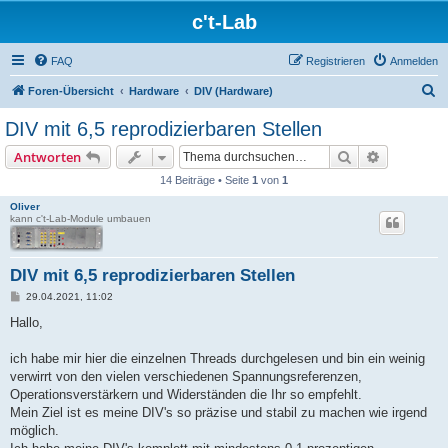
c't-Lab
FAQ
Registrieren
Anmelden
S
Foren-Übersicht
Hardware
DIV (Hardware)
u
DIV mit 6,5 reprodizierbaren Stellen
c
Suche
Erweiterte
Antworten
h
14 Beiträge • Seite
1
von
1
e
Oliver
kann c't-Lab-Module umbauen
DIV mit 6,5 reprodizierbaren Stellen
B
29.04.2021, 11:02
e
i
Hallo,
t
r
a
ich habe mir hier die einzelnen Threads durchgelesen und bin ein weinig
g
verwirrt von den vielen verschiedenen Spannungsreferenzen,
Operationsverstärkern und Widerständen die Ihr so empfehlt.
Mein Ziel ist es meine DIV's so präzise und stabil zu machen wie irgend
möglich.