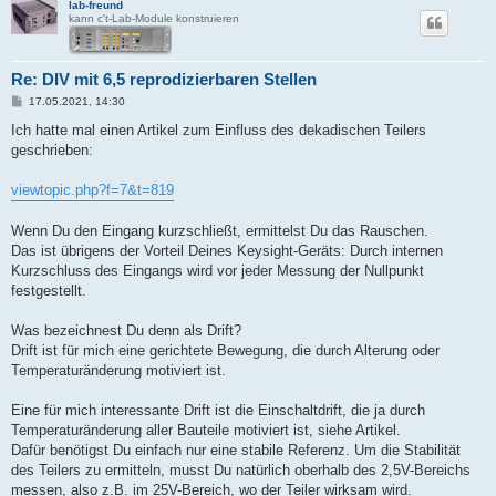
lab-freund
kann c't-Lab-Module konstruieren
Re: DIV mit 6,5 reprodizierbaren Stellen
B
17.05.2021, 14:30
e
i
Ich hatte mal einen Artikel zum Einfluss des dekadischen Teilers
t
geschrieben:
r
a
g
viewtopic.php?f=7&t=819
Wenn Du den Eingang kurzschließt, ermittelst Du das Rauschen.
Das ist übrigens der Vorteil Deines Keysight-Geräts: Durch internen
Kurzschluss des Eingangs wird vor jeder Messung der Nullpunkt
festgestellt.
Was bezeichnest Du denn als Drift?
Drift ist für mich eine gerichtete Bewegung, die durch Alterung oder
Temperaturänderung motiviert ist.
Eine für mich interessante Drift ist die Einschaltdrift, die ja durch
Temperaturänderung aller Bauteile motiviert ist, siehe Artikel.
Dafür benötigst Du einfach nur eine stabile Referenz. Um die Stabilität
des Teilers zu ermitteln, musst Du natürlich oberhalb des 2,5V-Bereichs
messen, also z.B. im 25V-Bereich, wo der Teiler wirksam wird.