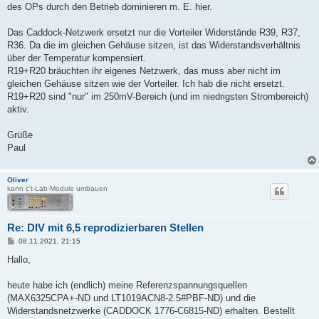
des OPs durch den Betrieb dominieren m. E. hier.
Das Caddock-Netzwerk ersetzt nur die Vorteiler Widerstände R39, R37,
R36. Da die im gleichen Gehäuse sitzen, ist das Widerstandsverhältnis
über der Temperatur kompensiert.
R19+R20 bräuchten ihr eigenes Netzwerk, das muss aber nicht im
gleichen Gehäuse sitzen wie der Vorteiler. Ich hab die nicht ersetzt.
R19+R20 sind "nur" im 250mV-Bereich (und im niedrigsten Strombereich)
aktiv.
Grüße
Paul
Oliver
kann c't-Lab-Module umbauen
Re: DIV mit 6,5 reprodizierbaren Stellen
B
08.11.2021, 21:15
e
i
Hallo,
t
r
a
heute habe ich (endlich) meine Referenzspannungsquellen
g
(MAX6325CPA+-ND und LT1019ACN8-2.5#PBF-ND) und die
Widerstandsnetzwerke (CADDOCK 1776-C6815-ND) erhalten. Bestellt