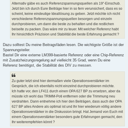
Alternativ gäbe es auch Referenzspannungsquellen als 19"-Einschub.
Jetzt bin ich durch Eure Beiträge hier in so fern verunsichert, dass es so
scheint, keine eindeutige Ideallösung zu geben. Jetzt möchte ich nicht
verschiedene Referenzspannungsquellen besorgen und einzeln
durchprobieren, um dann die beste zu behalten und die restlichen
beiseite zu packen. Das wäre mir zu teuer. Mit welcher Referenz habt
Ihr hinsichtlich Präzision und Stabilität die beste Erfahrung gemacht ?
Dazu solltest Du meine Beitragsfäden lesen. Die wichtigste Größe ist der
Spannungsteiler.
Bastel Dir eine externe LM399-basierte Referenz oder eine Chip-Referenz
mit Zusatzheizungsregelung auf vielleicht 35 Grad, wenn Du eine
Referenz benötigst, die Stabilität des DIV zu messen.
Zu guter letzt sind hier dermaßen viele Operationsverstärker im
Gespräch, die ich ebenfalls nicht einzelnd durchprobieren möchte.
Ich hatte vor, den LF411 durch einen OPA 627 BP zu ersetzen, aber da
müsste ich wohl das TRIMM-Poti entfernen oder die Trimmung neu
verdrahten. Dann entnehme ich hier den Beiträgen, dass auch der OPA
627 BP alles Andere als optimal ist und Ihr hier wiederum völlig andere
Operationsverstärker in die Diskussion bringt. Hat Jemand von Euch mit
einem Operationsverstärker besonders gute Erfahrungen gemacht, den
Ihr weiterempfehlen könnt ?