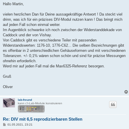
i
Hallo Martin,
t
r
a
vielen herzlichen Dan für Deine aussagekräftige Antwort ! Da steckt viel
g
drinn, was ich für ein präzises DIV-Modul nutzen kann ! Das bringt mich
auf jeden Fall schon einmal weiter.
Im Augenblick schwanke ich noch zwischen der Widerstanddekade von
Caddock und der von Vishay.
Von Caddock gibt es verschiedene Teiler mit passenden
Widerstandswerten: 1176-10, 1776-C62... Die selben Bezeichnungen gibt
es offenbar in 2 unterschiedlichen Gehäuseformen und mit verschiedenen
Toleranzen. +/- 0,1% wären schon schön und sind für präzise Messungen
ohnehin erforderlich.
Werd mir auf jeden Fall mal die Max6325-Referenz besorgen.
Gruß
Oliver
lab-freund
kann c't-Lab-Module konstruieren
Re: DIV mit 6,5 reprodizierbaren Stellen
B
01.05.2021, 23:21
e