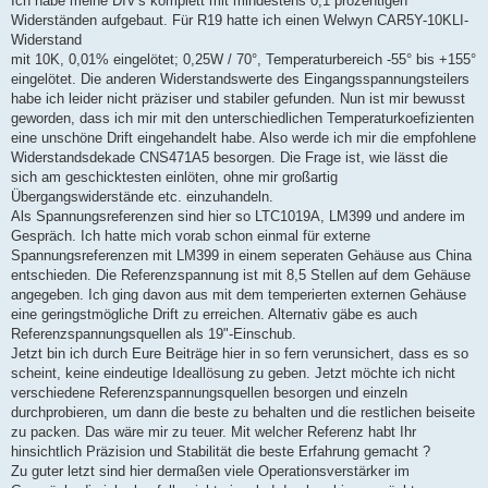
Ich habe meine DIV's komplett mit mindestens 0,1 prozentigen
Widerständen aufgebaut. Für R19 hatte ich einen Welwyn CAR5Y-10KLI-
Widerstand
mit 10K, 0,01% eingelötet; 0,25W / 70°, Temperaturbereich -55° bis +155°
eingelötet. Die anderen Widerstandswerte des Eingangsspannungsteilers
habe ich leider nicht präziser und stabiler gefunden. Nun ist mir bewusst
geworden, dass ich mir mit den unterschiedlichen Temperaturkoefizienten
eine unschöne Drift eingehandelt habe. Also werde ich mir die empfohlene
Widerstandsdekade CNS471A5 besorgen. Die Frage ist, wie lässt die
sich am geschicktesten einlöten, ohne mir großartig
Übergangswiderstände etc. einzuhandeln.
Als Spannungsreferenzen sind hier so LTC1019A, LM399 und andere im
Gespräch. Ich hatte mich vorab schon einmal für externe
Spannungsreferenzen mit LM399 in einem seperaten Gehäuse aus China
entschieden. Die Referenzspannung ist mit 8,5 Stellen auf dem Gehäuse
angegeben. Ich ging davon aus mit dem temperierten externen Gehäuse
eine geringstmögliche Drift zu erreichen. Alternativ gäbe es auch
Referenzspannungsquellen als 19"-Einschub.
Jetzt bin ich durch Eure Beiträge hier in so fern verunsichert, dass es so
scheint, keine eindeutige Ideallösung zu geben. Jetzt möchte ich nicht
verschiedene Referenzspannungsquellen besorgen und einzeln
durchprobieren, um dann die beste zu behalten und die restlichen beiseite
zu packen. Das wäre mir zu teuer. Mit welcher Referenz habt Ihr
hinsichtlich Präzision und Stabilität die beste Erfahrung gemacht ?
Zu guter letzt sind hier dermaßen viele Operationsverstärker im