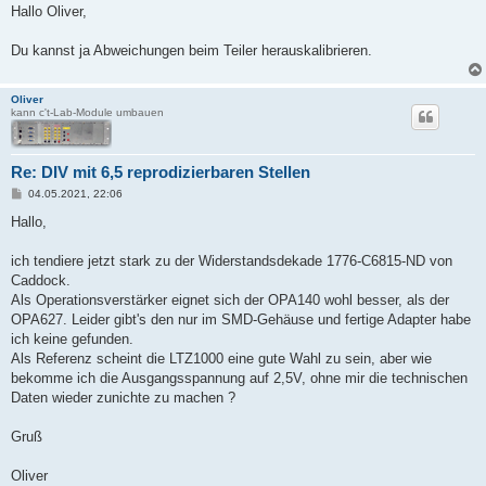
i
Hallo Oliver,
t
r
a
Du kannst ja Abweichungen beim Teiler herauskalibrieren.
g
Oliver
kann c't-Lab-Module umbauen
Re: DIV mit 6,5 reprodizierbaren Stellen
B
04.05.2021, 22:06
e
i
Hallo,
t
r
a
ich tendiere jetzt stark zu der Widerstandsdekade 1776-C6815-ND von
g
Caddock.
Als Operationsverstärker eignet sich der OPA140 wohl besser, als der
OPA627. Leider gibt's den nur im SMD-Gehäuse und fertige Adapter habe
ich keine gefunden.
Als Referenz scheint die LTZ1000 eine gute Wahl zu sein, aber wie
bekomme ich die Ausgangsspannung auf 2,5V, ohne mir die technischen
Daten wieder zunichte zu machen ?
Gruß
Oliver