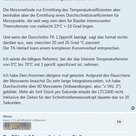
a
g
Die Messmethode zur Ermittlung des Temperaturkoeffizienten aber
beinhaltet aber die Ermittlung eines Durchschnittskoeffizienten für
Messpunkte, die weit weg vom dem für Bastler interessanten
Thermofenster von vielleicht 23°C +-10 Grad liegen.
Und wenn der Durschnitts-TK 1,0ppm/K beträgt, sagt das formal nichts
darüber aus, was zwischen 20 und 25 Grad °C passiert.
Der TK-Verlauf kann einem komplexen Kurvenverlauf entsprechen.
Ich würde die billigere Referenz, bei der das kleinere Temperaturfenster
von 0°C bis 70°C mit 1 ppm/K spezifiziert ist, nehmen.
Ich habe Dein Ansinnen übrigens mal getestet. Aufgrund des Rauschens
der Messwerte brauchst Du sehr lange Integrationszeiten, ich habe
Durchschnitte über 80 Messwerte (Vollwandlungen, also "x:VAL 3")
gebildet. Mehr als fünf Stück pro Sekunde erlaubt der LTC2400 nicht.
Inklusive der Zeiten für den Schnittstellenwasserkopf dauerte das so 20
Sekunden.
Oliver
kann c't-Lab-Module umbauen