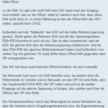
i
Hallo Oliver,
t
r
a
zu der Drift: Es gibt sehr wohl Drift beim DIV wenn man den Eingang
g
kurzschließt, das ist der Offset. Ideal ist natürlich auch hier, dass diese
Drift recht klein ist. In erster Näherung ist das die Offset-Drift des OPs
selbst, speziell beim LF411.
Außerdem wird der "Nullpunkt" des ADC auf die halbe Referenzspannung
gesetzt. Damit gehen die Referenz-Drift und die des Spannungsteilers
R29+R30 theoretisch auch mit ein. Das ist aber kompensiert, weil der
ADC die gleiche Drift über die Referenzspannung mitbekommt. Und da
aber R29+R30 den gleichen Widerstandswert haben (und hoffentlich vom
selben Typ mit gleichem TK sind) dürfte diese Offset-Drift gegenüber dem
OP untergeordnet sein.
Das DIV hat keine automatische Offset-Korrektur, nur eine manuelle.
Der Messwert kann auch von Drift betroffen sein, da spielen dann die
Widerstände im Vorteiler und im Netzwerk um den OP mit eine Rolle, also
hier hauptsächlich R19+R20. Der OP selbst versucht ja die beiden
Eingänge auf die gleiche Spannung zu bringen, also spielen auch hier die
Offsets des OP eine Rolle.
Der Temperatureinfluss durch das Messsignal ist sicher theoretisch da,
aber die Variation durch Umgebungstemperatur bzw. die Eigenerwärmung