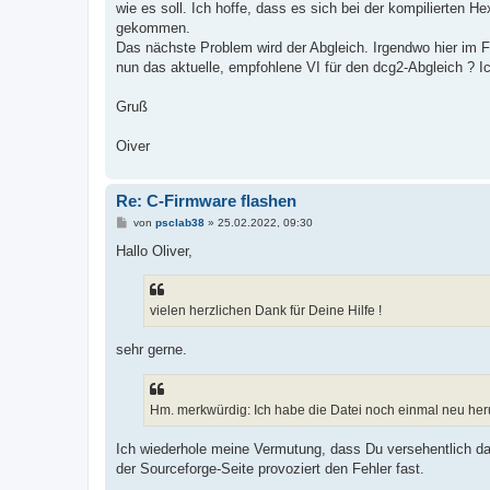
wie es soll. Ich hoffe, dass es sich bei der kompilierten H
gekommen.
Das nächste Problem wird der Abgleich. Irgendwo hier im Fo
nun das aktuelle, empfohlene VI für den dcg2-Abgleich ? Ich
Gruß
Oiver
Re: C-Firmware flashen
B
von
psclab38
»
25.02.2022, 09:30
e
i
Hallo Oliver,
t
r
a
g
vielen herzlichen Dank für Deine Hilfe !
sehr gerne.
Hm. merkwürdig: Ich habe die Datei noch einmal neu heru
Ich wiederhole meine Vermutung, dass Du versehentlich da
der Sourceforge-Seite provoziert den Fehler fast.