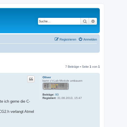
Suche
Erweiterte Suche
Registrieren
Anmelden
7 Beiträge • Seite
1
von
1
Oliver
kann c't-Lab-Module umbauen
Beiträge:
93
Registriert:
31.08.2013, 15:47
e ich gerne die C-
DCG2.h verlangt Atmel