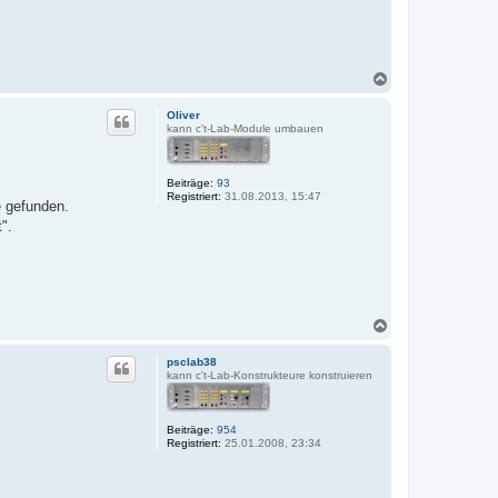
N
a
c
Oliver
h
kann c't-Lab-Module umbauen
o
b
e
Beiträge:
93
n
Registriert:
31.08.2013, 15:47
e gefunden.
".
N
a
c
psclab38
h
kann c't-Lab-Konstrukteure konstruieren
o
b
e
Beiträge:
954
n
Registriert:
25.01.2008, 23:34