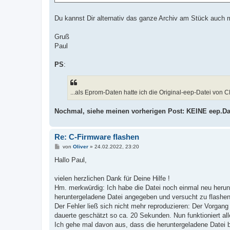
Du kannst Dir alternativ das ganze Archiv am Stück auch m
Gruß
Paul
PS
:
...als Eprom-Daten hatte ich die Original-eep-Datei von CM
Nochmal, siehe meinen vorherigen Post: KEINE eep.Dat
Re: C-Firmware flashen
B
von
Oliver
»
24.02.2022, 23:20
e
i
Hallo Paul,
t
r
a
vielen herzlichen Dank für Deine Hilfe !
g
Hm. merkwürdig: Ich habe die Datei noch einmal neu herunt
heruntergeladene Datei angegeben und versucht zu flashen
Der Fehler ließ sich nicht mehr reproduzieren: Der Vorgan
dauerte geschätzt so ca. 20 Sekunden. Nun funktioniert al
Ich gehe mal davon aus, dass die heruntergeladene Datei be