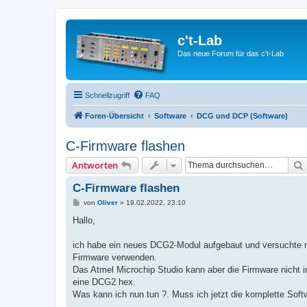
c't-Lab
Das neue Forum für das c't-Lab
Schnellzugriff
FAQ
Foren-Übersicht
Software
DCG und DCP (Software)
C-Firmware flashen
Antworten
C-Firmware flashen
B
von
Oliver
»
19.02.2022, 23:10
e
i
Hallo,
t
r
a
ich habe ein neues DCG2-Modul aufgebaut und versuchte n
g
Firmware verwenden.
Das Atmel Microchip Studio kann aber die Firmware nicht in
eine DCG2.hex.
Was kann ich nun tun ?. Muss ich jetzt die komplette Sof