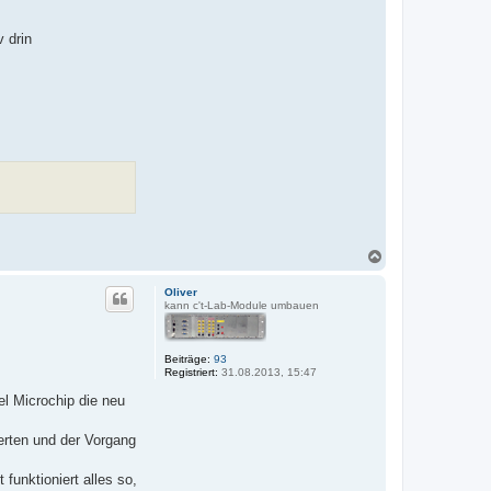
 drin
N
a
c
Oliver
h
kann c't-Lab-Module umbauen
o
b
e
Beiträge:
93
n
Registriert:
31.08.2013, 15:47
el Microchip die neu
erten und der Vorgang
funktioniert alles so,