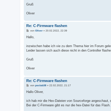
Gruß
Oliver
Re: C-Firmware flashen
B
von
Oliver
»
20.02.2022, 22:39
e
i
Hallo,
t
r
a
inzwischen habe ich vie zu dem Thema hier im Forum gele
g
Leider lassen sich auch diese nicht in den Controller fla
Gruß
Oliver
Re: C-Firmware flashen
B
von
psclab38
»
22.02.2022, 21:17
e
i
Hallo Oliver,
t
r
a
ich hab mir die Hex-Dateien von Sourceforge angeschaut, d
g
Bei der C-Firmware gibt es nur die hex-Datei für das Flas