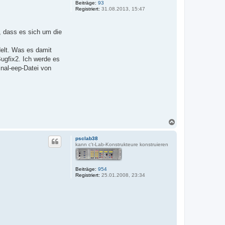
Beiträge:
93
n
Registriert:
31.08.2013, 15:47
, dass es sich um die
delt. Was es damit
Bugfix2. Ich werde es
inal-eep-Datei von
N
a
c
psclab38
h
kann c't-Lab-Konstrukteure konstruieren
o
b
e
Beiträge:
954
n
Registriert:
25.01.2008, 23:34