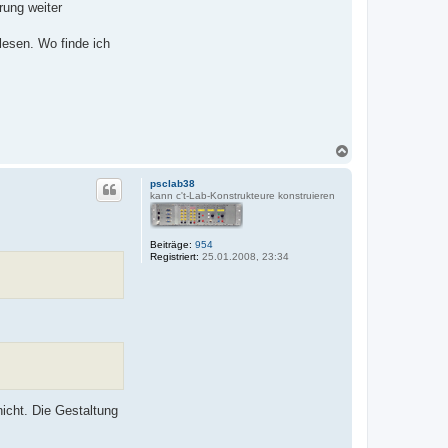
rung weiter
lesen. Wo finde ich
N
a
c
psclab38
h
kann c't-Lab-Konstrukteure konstruieren
o
b
e
Beiträge:
954
n
Registriert:
25.01.2008, 23:34
icht. Die Gestaltung