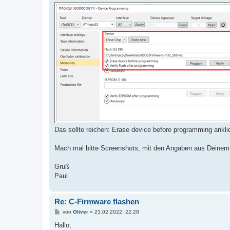
Das sollte reichen: Erase device before programming ankli
Mach mal bitte Screenshots, mit den Angaben aus Deinem Po
Gruß
Paul
Re: C-Firmware flashen
B
von
Oliver
»
23.02.2022, 22:28
e
i
Hallo,
t