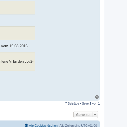
, vom 15.08.2016.
hlene VI für den dcg2-
N
a
7 Beiträge • Seite
1
von
1
c
h
o
Gehe zu
b
e
n
Alle Cookies löschen
Alle Zeiten sind
UTC+01:00