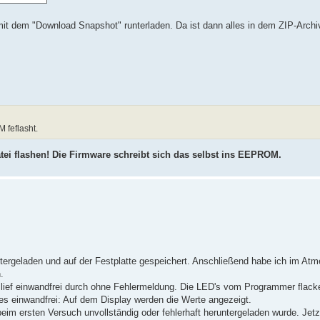
it dem "Download Snapshot" runterladen. Da ist dann alles in dem ZIP-Archiv
 feflasht.
ei flashen! Die Firmware schreibt sich das selbst ins EEPROM.
ergeladen und auf der Festplatte gespeichert. Anschließend habe ich im Atm
.
g lief einwandfrei durch ohne Fehlermeldung. Die LED's vom Programmer flack
les einwandfrei: Auf dem Display werden die Werte angezeigt.
im ersten Versuch unvollständig oder fehlerhaft heruntergeladen wurde. Jetzt 