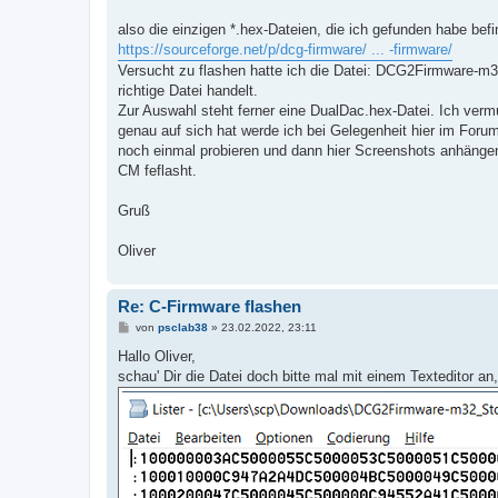
r
a
also die einzigen *.hex-Dateien, die ich gefunden habe befin
g
https://sourceforge.net/p/dcg-firmware/ ... -firmware/
Versucht zu flashen hatte ich die Datei: DCG2Firmware-m3
richtige Datei handelt.
Zur Auswahl steht ferner eine DualDac.hex-Datei. Ich ver
genau auf sich hat werde ich bei Gelegenheit hier im Foru
noch einmal probieren und dann hier Screenshots anhängen.
CM feflasht.
Gruß
Oliver
Re: C-Firmware flashen
B
von
psclab38
»
23.02.2022, 23:11
e
i
Hallo Oliver,
t
schau' Dir die Datei doch bitte mal mit einem Texteditor a
r
a
g