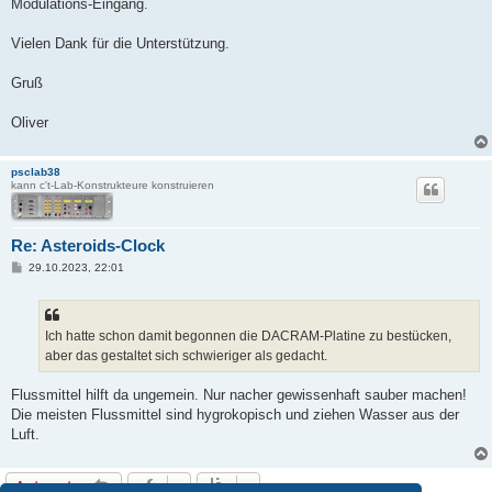
Modulations-Eingang.
Vielen Dank für die Unterstützung.
Gruß
Oliver
psclab38
kann c't-Lab-Konstrukteure konstruieren
Re: Asteroids-Clock
B
29.10.2023, 22:01
e
i
t
r
a
Ich hatte schon damit begonnen die DACRAM-Platine zu bestücken,
g
aber das gestaltet sich schwieriger als gedacht.
Flussmittel hilft da ungemein. Nur nacher gewissenhaft sauber machen!
Die meisten Flussmittel sind hygrokopisch und ziehen Wasser aus der
Luft.
Antworten