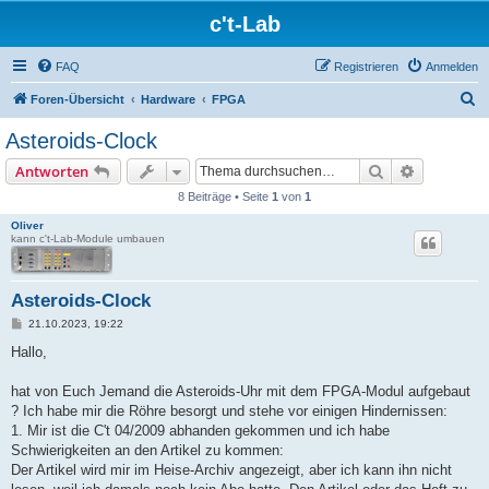
c't-Lab
FAQ
Registrieren
Anmelden
S
Foren-Übersicht
Hardware
FPGA
u
Asteroids-Clock
c
Suche
Erweiterte
Antworten
h
8 Beiträge • Seite
1
von
1
e
Oliver
kann c't-Lab-Module umbauen
Asteroids-Clock
B
21.10.2023, 19:22
e
i
Hallo,
t
r
a
hat von Euch Jemand die Asteroids-Uhr mit dem FPGA-Modul aufgebaut
g
? Ich habe mir die Röhre besorgt und stehe vor einigen Hindernissen:
1. Mir ist die C't 04/2009 abhanden gekommen und ich habe
Schwierigkeiten an den Artikel zu kommen:
Der Artikel wird mir im Heise-Archiv angezeigt, aber ich kann ihn nicht