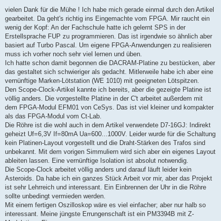
r
a
vielen Dank für die Mühe ! Ich habe mich gerade einmal durch den Artikel
g
gearbeitet. Da geht's richtig ins Eingemachte vom FPGA. Mir raucht ein
wenig der Kopf: An der Fachschule hatte ich gelernt SPS in der
Erstellsprache FUP zu programmieren. Das ist irgendwie so ähnlich aber
basiert auf Turbo Pascal. Um eigene FPGA-Anwendungen zu realisieren
muss ich vorher noch sehr viel lernen und üben.
Ich hatte schon damit begonnen die DACRAM-Platine zu bestücken, aber
das gestaltet sich schwieriger als gedacht. Mitlerweile habe ich aber eine
vernünftige Marken-Lötstation (WE 1010) mit geeigneten Lötspitzen.
Den Scope-Clock-Artikel kannte ich bereits, aber die gezeigte Platine ist
völlig anders. Die vorgestellte Platine in der C't arbeitet außerdem mit
dem FPGA-Modul EFM01 von CeSys. Das ist viel kleiner und kompakter
als das FPGA-Modul vom Ct-Lab.
Die Röhre ist die wohl auch in dem Artikel verwendete D7-16GJ: Indirekt
geheizt Uf=6,3V If=80mA Ua=600...1000V. Leider wurde für die Schaltung
kein Platinen-Layout vorgestellt und die Draht-Stärken des Trafos sind
unbekannt. Mit dem vorigen Simmuliern wird sich aber ein eigenes Layout
ableiten lassen. Eine vernünftige Isolation ist absolut notwendig.
Die Scope-Clock arbeitet völlig anders und darauf läuft leider kein
Asteroids. Da habe ich ein ganzes Stück Arbeit vor mir, aber das Projekt
ist sehr Lehrreich und interessant. Ein Einbrennen der Uhr in die Röhre
sollte unbedingt vermieden werden.
Mit einem fertigen Oszilloskop wäre es viel einfacher; aber nur halb so
interessant. Meine jüngste Errungenschaft ist ein PM3394B mit Z-