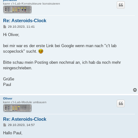
kann c't-Lab-Konstrukteure konstruieren
Re: Asteroids-Clock
B
29.10.2023, 11:41
e
i
Hi Oliver,
t
r
a
bei mir war es der erste Link bei Google wenn man nach "c't lab
g
scopeclock" sucht.
Bitte schau mein Posting oben nochmal an, ich hab da noch mehr
reingeschrieben.
Grüße
Paul
Oliver
kann c't-Lab-Module umbauen
Re: Asteroids-Clock
B
29.10.2023, 14:57
e
i
Hallo Paul,
t