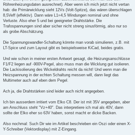
Röhrenheizungsdaten ausrechnet). Aber wenn ich mich jetzt nicht vertan
hab: die Primärwicklung sieht 12Vs (Volt-Spitze), das wären überschlagen
8,5Veff (effektiv). Dann wäre L1=4,5 Windungen nominal und ohne
Verluste. Also eher 5 und bei geeigneter Drahtstärke. Die
Trafospannungen sind aber sicher nicht streng sinusförmig, also nur so
als grobe Abschätzung.
Die Spannungswandler-Schaltung könnte man vorab simulieren, z.B. mit
LT-Spice und zum Layout gibt es beispielsweise KiCad, beides gratis.
Und wie schon in meiner ersten Antwort gesagt, die Heizungsanschlüsse
F1/F2 liegen auf -900V-Pegel, also muss man die Wicklung gut isolieren.
Die Lackisolierung des Wickeldrahts reicht da nicht! Und wenn man die
Heizspannung in der echten Schaltung messen will, dann liegt das
Multimeter auch auf eben dem Pegel.
Ach ja, die Drahtstärken sind leider auch nicht angegeben.
Ich bin ausserdem irritiert vom Elko C8. Der ist mit 35V angegeben, aber
am Anschluss steht "Vz+40". Das interpretiere ich mal als 40V, dann
sollte der Elko eher so 63V haben, sonst macht er dicke Backen.
Also nochmal: Such Dir wie im Artikel beschrieben ein Oszi oder einen X-
Y-Schreiber (Vektordisplay) mit Z-Eingang.