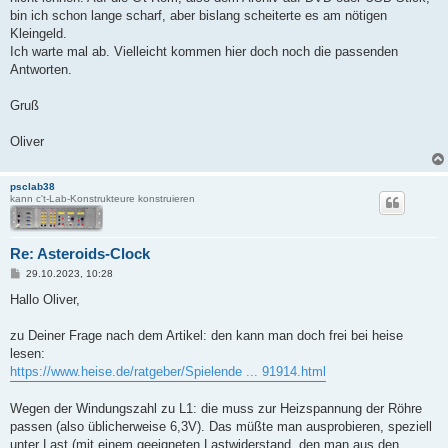
bin ich schon lange scharf, aber bislang scheiterte es am nötigen
Kleingeld.
Ich warte mal ab. Vielleicht kommen hier doch noch die passenden
Antworten.
Gruß
Oliver
psclab38
kann c't-Lab-Konstrukteure konstruieren
Re: Asteroids-Clock
B
29.10.2023, 10:28
e
i
Hallo Oliver,
t
r
a
zu Deiner Frage nach dem Artikel: den kann man doch frei bei heise
g
lesen:
https://www.heise.de/ratgeber/Spielende ... 91914.html
Wegen der Windungszahl zu L1: die muss zur Heizspannung der Röhre
passen (also üblicherweise 6,3V). Das müßte man ausprobieren, speziell
unter Last (mit einem geeigneten Lastwiderstand, den man aus den