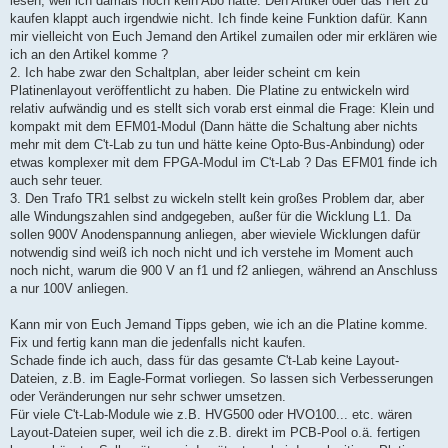
lesen, weil ich damals noch kein Abo hatte. Den Artikel oder das Heft zu
kaufen klappt auch irgendwie nicht. Ich finde keine Funktion dafür. Kann
mir vielleicht von Euch Jemand den Artikel zumailen oder mir erklären wie
ich an den Artikel komme ?
2. Ich habe zwar den Schaltplan, aber leider scheint cm kein
Platinenlayout veröffentlicht zu haben. Die Platine zu entwickeln wird
relativ aufwändig und es stellt sich vorab erst einmal die Frage: Klein und
kompakt mit dem EFM01-Modul (Dann hätte die Schaltung aber nichts
mehr mit dem C't-Lab zu tun und hätte keine Opto-Bus-Anbindung) oder
etwas komplexer mit dem FPGA-Modul im C't-Lab ? Das EFM01 finde ich
auch sehr teuer.
3. Den Trafo TR1 selbst zu wickeln stellt kein großes Problem dar, aber
alle Windungszahlen sind andgegeben, außer für die Wicklung L1. Da
sollen 900V Anodenspannung anliegen, aber wieviele Wicklungen dafür
notwendig sind weiß ich noch nicht und ich verstehe im Moment auch
noch nicht, warum die 900 V an f1 und f2 anliegen, während an Anschluss
a nur 100V anliegen.
Kann mir von Euch Jemand Tipps geben, wie ich an die Platine komme.
Fix und fertig kann man die jedenfalls nicht kaufen.
Schade finde ich auch, dass für das gesamte C't-Lab keine Layout-
Dateien, z.B. im Eagle-Format vorliegen. So lassen sich Verbesserungen
oder Veränderungen nur sehr schwer umsetzen.
Für viele C't-Lab-Module wie z.B. HVG500 oder HVO100... etc. wären
Layout-Dateien super, weil ich die z.B. direkt im PCB-Pool o.ä. fertigen