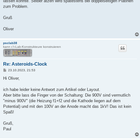
lassen könnte. Selber ätzen wird spätestens bei doppelseitigen Platinen
zum Problem.
Gruß
Oliver
psclab38
kann c't-Lab-Konstrukteure konstruieren
Re: Asteroids-Clock
B
23.10.2023, 21:53
e
i
Hi Oliver,
t
r
a
ich habe leider keine Antwort zum Artikel oder Layout.
g
Aber bitte lass die Finger von der Schaltung: Die 900V sind vermutlich
"minus 900V" (die Heizung f1+f2 und die Kathode liegen auf dem
Potential) und mit den 100V an der Anode macht das 1kV! Das ist kein
Spaß!
Gruß,
Paul