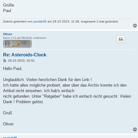
Grüße
Paul
Zuletzt geändert von
psclab38
am 29.10.2023, 11:36, insgesamt 1-mal geändert.
Oliver
kann c't-Lab-Module umbauen
Re: Asteroids-Clock
B
29.10.2023, 10:51
e
i
Hallo Paul,
t
r
a
Unglaublich. Vielen herzlichen Dank für den Link !
g
Ich hatte alles mögliche probiert, aber über das Archiv konnte ich den
Artikel nicht einsehen. Ich hab's einfach
nicht gefunden. Unter "Ratgeber" habe ich einfach nicht gesucht. Vielen
Dank ! Problem gelöst.
Gruß
Oliver
psclab38