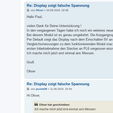
Re: Display zeigt falsche Spannung
B
von
Oliver
»
10.08.2024, 18:38
e
i
Hallo Paul,
t
r
a
vielen Dank für Deine Unterstützung !
g
In den vergangenen Tagen habe ich noch ein weiteres ne
Bei diesem Modul ist es genau umgekehrt: Die Ausgangsspa
Per Default zeigt das Display nach dem Einschalten 5V a
Vergleichsmessungen zu dem funktionierenden Modul machen
ersten Inbetriebnahme den Stecker an PL6 vergessen einz
Ich mache mich jetzt erst einmal ans Messen.
Gruß
Oliver
Re: Display zeigt falsche Spannung
B
von
psclab38
»
11.08.2024, 20:34
e
i
Hi Oliver,
t
r
a
Oliver hat geschrieben:
g
Ich mache mich jetzt erst einmal ans Messen