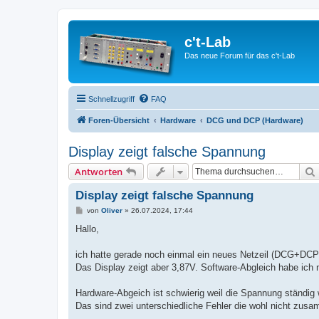
c't-Lab
Das neue Forum für das c't-Lab
Schnellzugriff
FAQ
Foren-Übersicht
Hardware
DCG und DCP (Hardware)
Display zeigt falsche Spannung
Antworten
Display zeigt falsche Spannung
B
von
Oliver
»
26.07.2024, 17:44
e
i
Hallo,
t
r
a
ich hatte gerade noch einmal ein neues Netzeil (DCG+DCP)
g
Das Display zeigt aber 3,87V. Software-Abgleich habe ich 
Hardware-Abgeich ist schwierig weil die Spannung ständig 
Das sind zwei unterschiedliche Fehler die wohl nicht zu