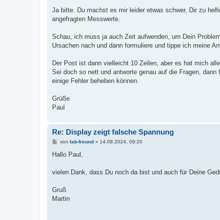
Ja bitte. Du machst es mir leider etwas schwer, Dir zu hel
angefragten Messwerte.
Schau, ich muss ja auch Zeit aufwenden, um Dein Problem
Ursachen nach und dann formuliere und tippe ich meine An
Der Post ist dann vielleicht 10 Zeilen, aber es hat mich 
Sei doch so nett und antworte genau auf die Fragen, dann 
einige Fehler beheben können.
Grüße
Paul
Re: Display zeigt falsche Spannung
B
von
lab-freund
»
14.08.2024, 09:20
e
i
Hallo Paul,
t
r
a
vielen Dank, dass Du noch da bist und auch für Deine Ged
g
Gruß
Martin