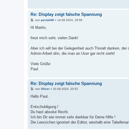
Re: Display zeigt falsche Spannung
B
von
psclab38
»
14.08.2024, 18:59
e
i
Hi Martin,
t
r
a
freut mich sehr, vielen Dank!
g
Aber ich will bei der Gelegenheit auch Thoralt danken, der
Admin-Arbeit drin, die man an User gar nicht sieht!
Viele Grüße
Paul
Re: Display zeigt falsche Spannung
B
von
Oliver
»
20.08.2024, 20:52
e
i
Hallo Paul,
t
r
a
Entschuldigung !
g
Du hast absolut Recht.
Ich bin Dir wie immer sehr dankbar für Deine Hilfe !
Die Leerzichen ignoriert der Editor, weshalb eine Tabellenans