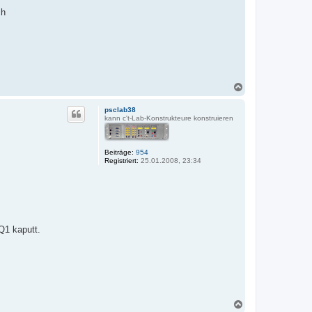
ch
N
a
c
psclab38
h
kann c't-Lab-Konstrukteure konstruieren
o
b
e
Beiträge:
954
n
Registriert:
25.01.2008, 23:34
Q1 kaputt.
N