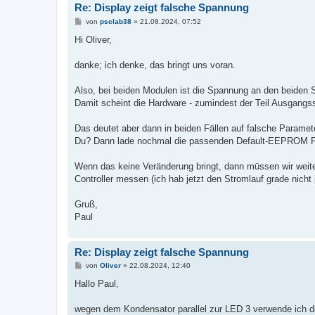
Re: Display zeigt falsche Spannung
B
von
psclab38
»
21.08.2024, 07:52
e
i
Hi Oliver,
t
r
a
danke; ich denke, das bringt uns voran.
g
Also, bei beiden Modulen ist die Spannung an den beiden S
Damit scheint die Hardware - zumindest der Teil Ausgang
Das deutet aber dann in beiden Fällen auf falsche Paramete
Du? Dann lade nochmal die passenden Default-EEPROM Para
Wenn das keine Veränderung bringt, dann müssen wir weit
Controller messen (ich hab jetzt den Stromlauf grade nicht 
Gruß,
Paul
Re: Display zeigt falsche Spannung
B
von
Oliver
»
22.08.2024, 12:40
e
i
Hallo Paul,
t
r
a
wegen dem Kondensator parallel zur LED 3 verwende ich di