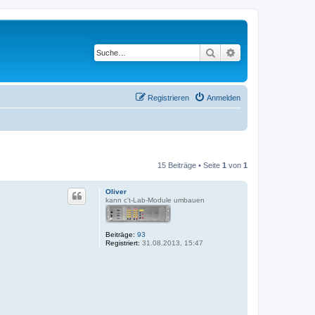
Suche
Erweiterte Suche
Registrieren
Anmelden
15 Beiträge • Seite
1
von
1
Oliver
kann c't-Lab-Module umbauen
Beiträge:
93
Registriert:
31.08.2013, 15:47