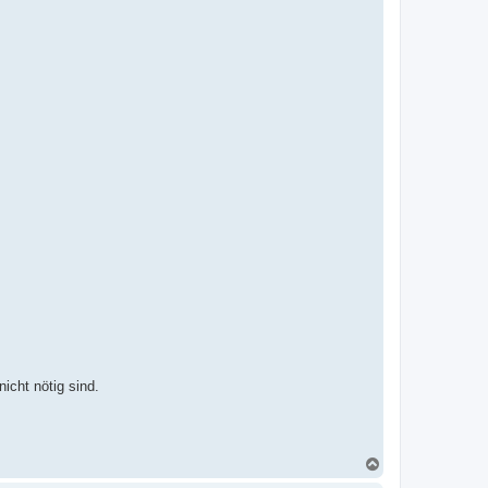
icht nötig sind.
N
a