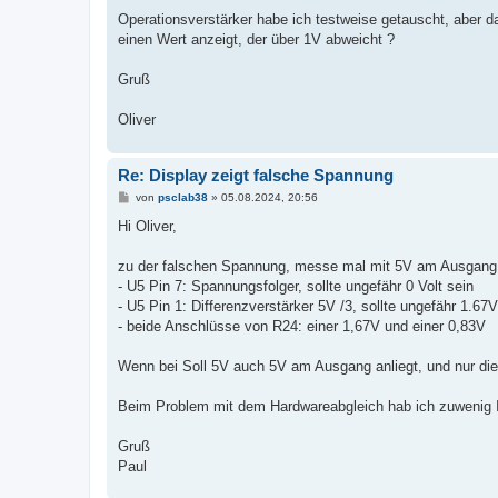
Operationsverstärker habe ich testweise getauscht, aber d
einen Wert anzeigt, der über 1V abweicht ?
Gruß
Oliver
Re: Display zeigt falsche Spannung
B
von
psclab38
»
05.08.2024, 20:56
e
i
Hi Oliver,
t
r
a
zu der falschen Spannung, messe mal mit 5V am Ausgang
g
- U5 Pin 7: Spannungsfolger, sollte ungefähr 0 Volt sein
- U5 Pin 1: Differenzverstärker 5V /3, sollte ungefähr 1.67V
- beide Anschlüsse von R24: einer 1,67V und einer 0,83V
Wenn bei Soll 5V auch 5V am Ausgang anliegt, und nur die 
Beim Problem mit dem Hardwareabgleich hab ich zuwenig I
Gruß
Paul