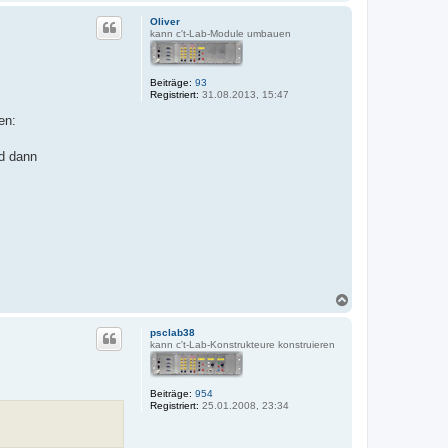
a
c
Oliver
h
kann c't-Lab-Module umbauen
o
b
e
Beiträge:
93
n
Registriert:
31.08.2013, 15:47
en:
nd dann
N
a
c
psclab38
h
kann c't-Lab-Konstrukteure konstruieren
o
b
e
Beiträge:
954
n
Registriert:
25.01.2008, 23:34