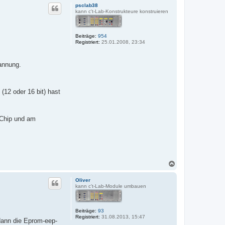
c
psclab38
h
kann c't-Lab-Konstrukteure konstruieren
o
b
e
Beiträge:
954
n
Registriert:
25.01.2008, 23:34
pannung.
(12 oder 16 bit) hast
-Chip und am
N
a
c
Oliver
h
kann c't-Lab-Module umbauen
o
b
e
Beiträge:
93
n
Registriert:
31.08.2013, 15:47
dann die Eprom-eep-