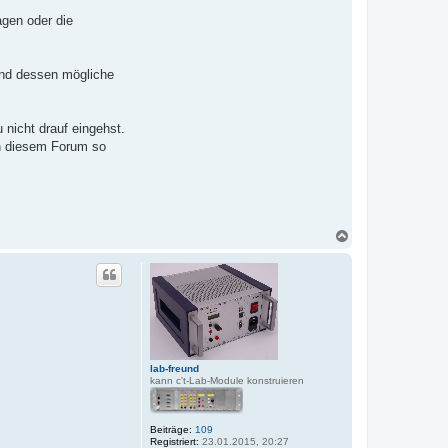
agen oder die
und dessen mögliche
 nicht drauf eingehst.
in diesem Forum so
N
a
c
h
o
b
e
n
lab-freund
kann c't-Lab-Module konstruieren
Beiträge:
109
Registriert:
23.01.2015, 20:27