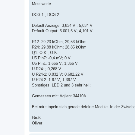
Messwerte:
DCG 1 ; DCG 2
Default Anzeige: 3,834 V ; 5,034 V
Default Output: 5.001,5 V; 4,101 V
R12: 29,23 kOhm; 29,53 kOhm
R24: 29,88 kOhm; 28,85 kOhm
Q1: O.K.; O.K.
U5 Pin7: -0,4 mV; 0 V
U5 Pin1: 1.666 V; 1,366 V
U-R24: ; 0,268 V
U R24-1: 0.832 V; 0.682,22 V
U R24-2: 1.67 V; 1,367 V
Sonstiges: LED 2 und 3 sehr hell;
Gemessen mit: Agilent 34410A
Bei mir stapeln sich gerade defekte Module. In der Zwische
Gruß
Oliver