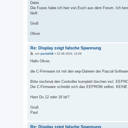
g
Datei.
Die Fuses habe ich hier von Euch aus dem Forum. Ich ben
läuft.
Gruß
Oliver
Re: Display zeigt falsche Spannung
B
von
psclab38
»
22.08.2024, 13:09
e
i
Hallo Oliver,
t
r
a
die C-Firmware ist mit den eep-Dateien der Pascal-Softwa
g
Bitte nochmal den Controller komplett löschen incl. EEPR
Die C-Firmware schreibt sich das EEPROM selbst. KEINE 
Hast Du 12 oder 16 bit?
Gruß
Paul
Re: Display zeigt falsche Spannung