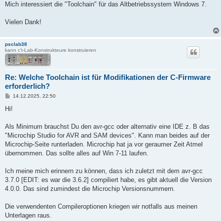
Mich interessiert die "Toolchain" für das Altbetriebssystem Windows 7.
Vielen Dank!
psclab38
kann c't-Lab-Konstrukteure konstruieren
Re: Welche Toolchain ist für Modifikationen der C-Firmware
erforderlich?
B
14.12.2025, 22:50
e
i
Hi!
t
r
a
Als Minimum brauchst Du den avr-gcc oder alternativ eine IDE z. B das
g
"Microchip Studio for AVR and SAM devices". Kann man beides auf der
Microchip-Seite runterladen. Microchip hat ja vor geraumer Zeit Atmel
übernommen. Das sollte alles auf Win 7-11 laufen.
Ich meine mich erinnern zu können, dass ich zuletzt mit dem avr-gcc
3.7.0 [EDIT: es war die 3.6.2] compiliert habe, es gibt aktuell die Version
4.0.0. Das sind zumindest die Microchip Versionsnummern.
Die verwendenten Compileroptionen kriegen wir notfalls aus meinen
Unterlagen raus.