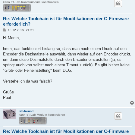
kann c't-Lab-Konstrukteure konstruieren
Re: Welche Toolchain ist für Modifikationen der C-Firmware
erforderlich?
B
18.12.2025, 21:51
e
i
Hi Martin,
t
r
a
hmm, das funktioniert bislang so, dass man nach einem Druck auf den
g
Encoder die Dezimalstelle auswählt, dann wieder auf den Encoder drückt,
um dann diese Dezimalstelle durch den Encoder einzustellen (ja, es
springt auch von selbst nach einem Timout zurück). Es gibt bisher keine
"Grob- oder Feineinstellung" beim DCG.
Verstehe ich da was falsch?
Grüße
Paul
lab-freund
kann c't-Lab-Module konstruieren
Re: Welche Toolchain ist für Modifikationen der C-Firmware