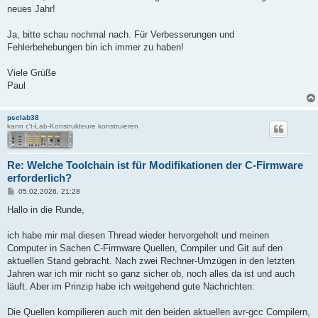
g
neues Jahr!
Ja, bitte schau nochmal nach. Für Verbesserungen und
Fehlerbehebungen bin ich immer zu haben!
Viele Grüße
Paul
psclab38
kann c't-Lab-Konstrukteure konstruieren
Re: Welche Toolchain ist für Modifikationen der C-Firmware
erforderlich?
B
05.02.2026, 21:28
e
i
Hallo in die Runde,
t
r
a
ich habe mir mal diesen Thread wieder hervorgeholt und meinen
g
Computer in Sachen C-Firmware Quellen, Compiler und Git auf den
aktuellen Stand gebracht. Nach zwei Rechner-Umzügen in den letzten
Jahren war ich mir nicht so ganz sicher ob, noch alles da ist und auch
läuft. Aber im Prinzip habe ich weitgehend gute Nachrichten:
Die Quellen kompilieren auch mit den beiden aktuellen avr-gcc Compilern,