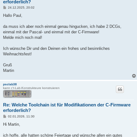
erforderlich?
B
24.12.2025, 20:02
e
i
Hallo Paul,
t
r
a
da muss ich aber noch einmal genau hingucken, ich habe 2 DCGs,
g
einmal mit der Pascal- und einmal mit der C-Firmware!
Melde mich noch mal!
Ich wünsche Dir und den Deinen ein frohes und besinnliches
Weihnachtsfest!
Gruß
Martin
psclab38
kann c't-Lab-Konstrukteure konstruieren
Re: Welche Toolchain ist für Modifikationen der C-Firmware
erforderlich?
B
02.01.2026, 11:30
e
i
Hi Martin,
t
r
a
ich hoffe, alle hatten schöne Feiertage und wünsche allen ein gutes