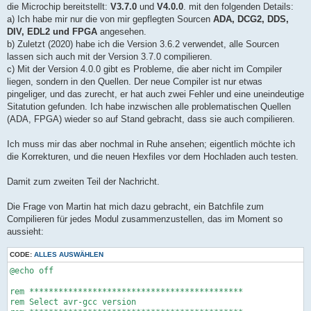
die Microchip bereitstellt:
V3.7.0
und
V4.0.0
. mit den folgenden Details:
a) Ich habe mir nur die von mir gepflegten Sourcen
ADA, DCG2, DDS,
DIV, EDL2 und FPGA
angesehen.
b) Zuletzt (2020) habe ich die Version 3.6.2 verwendet, alle Sourcen
lassen sich auch mit der Version 3.7.0 compilieren.
c) Mit der Version 4.0.0 gibt es Probleme, die aber nicht im Compiler
liegen, sondern in den Quellen. Der neue Compiler ist nur etwas
pingeliger, und das zurecht, er hat auch zwei Fehler und eine uneindeutige
Sitatution gefunden. Ich habe inzwischen alle problematischen Quellen
(ADA, FPGA) wieder so auf Stand gebracht, dass sie auch compilieren.
Ich muss mir das aber nochmal in Ruhe ansehen; eigentlich möchte ich
die Korrekturen, und die neuen Hexfiles vor dem Hochladen auch testen.
Damit zum zweiten Teil der Nachricht.
Die Frage von Martin hat mich dazu gebracht, ein Batchfile zum
Compilieren für jedes Modul zusammenzustellen, das im Moment so
aussieht:
CODE:
ALLES AUSWÄHLEN
@echo off

rem ********************************************

rem Select avr-gcc version
