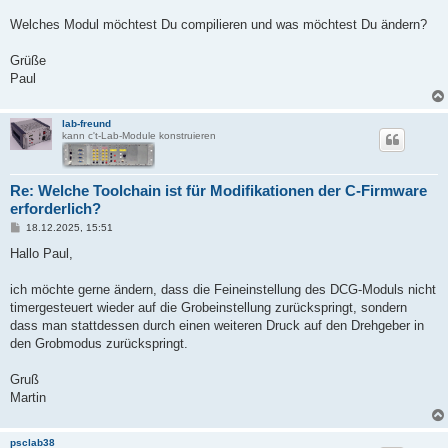
Welches Modul möchtest Du compilieren und was möchtest Du ändern?
Grüße
Paul
lab-freund
kann c't-Lab-Module konstruieren
Re: Welche Toolchain ist für Modifikationen der C-Firmware
erforderlich?
B
18.12.2025, 15:51
e
i
Hallo Paul,
t
r
a
ich möchte gerne ändern, dass die Feineinstellung des DCG-Moduls nicht
g
timergesteuert wieder auf die Grobeinstellung zurückspringt, sondern
dass man stattdessen durch einen weiteren Druck auf den Drehgeber in
den Grobmodus zurückspringt.
Gruß
Martin
psclab38