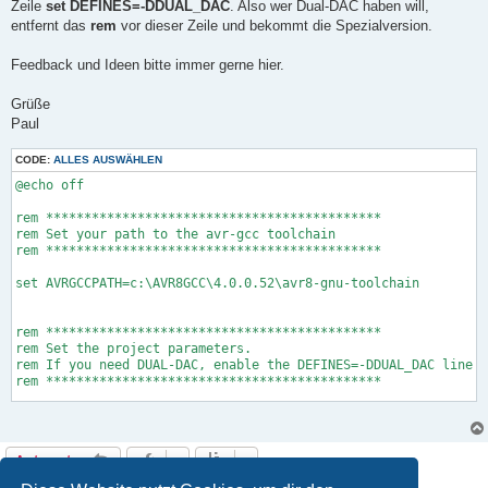
Zeile
set DEFINES=-DDUAL_DAC
. Also wer Dual-DAC haben will,
entfernt das
rem
vor dieser Zeile und bekommt die Spezialversion.
Feedback und Ideen bitte immer gerne hier.
Grüße
Paul
CODE:
ALLES AUSWÄHLEN
@echo off

rem ********************************************

rem Set your path to the avr-gcc toolchain

rem ********************************************

set AVRGCCPATH=c:\AVR8GCC\4.0.0.52\avr8-gnu-toolchain

rem ********************************************

rem Set the project parameters. 

rem If you need DUAL-DAC, enable the DEFINES=-DDUAL_DAC line

rem ********************************************

set TARGETNAME=DCG2

set DEFINES=

Antworten
rem set DEFINES=-DDUAL_DAC

8 Beiträge • Seite
1
von
1