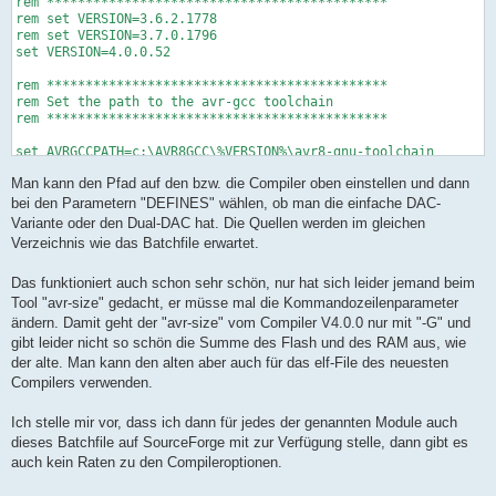
rem ********************************************

rem set VERSION=3.6.2.1778

rem set VERSION=3.7.0.1796

set VERSION=4.0.0.52

rem ********************************************

rem Set the path to the avr-gcc toolchain

rem ********************************************

set AVRGCCPATH=c:\AVR8GCC\%VERSION%\avr8-gnu-toolchain

Man kann den Pfad auf den bzw. die Compiler oben einstellen und dann
rem ********************************************

rem Set the project parameters

bei den Parametern "DEFINES" wählen, ob man die einfache DAC-
rem ********************************************

Variante oder den Dual-DAC hat. Die Quellen werden im gleichen
Verzeichnis wie das Batchfile erwartet.
set TARGETNAME=DCG2

Das funktioniert auch schon sehr schön, nur hat sich leider jemand beim
set MCU=atmega32

set F_CPU=16000000UL

Tool "avr-size" gedacht, er müsse mal die Kommandozeilenparameter
ändern. Damit geht der "avr-size" vom Compiler V4.0.0 nur mit "-G" und
set DEFINES=

gibt leider nicht so schön die Summe des Flash und des RAM aus, wie
rem set DEFINES=-DDUAL_DAC

der alte. Man kann den alten aber auch für das elf-File des neuesten
Compilers verwenden.
set SOURCES=uart.c dcg.c dcg-hw.c dcg-panel.c dcg-parser.c enc
rem ********************************************

Ich stelle mir vor, dass ich dann für jedes der genannten Module auch
rem Let's compile and convert

dieses Batchfile auf SourceForge mit zur Verfügung stelle, dann gibt es
rem ********************************************

auch kein Raten zu den Compileroptionen.
echo on
