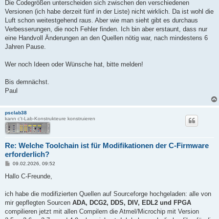
Die Codegrößen unterscheiden sich zwischen den verschiedenen
"%AVRGCCPATH%\bin\avr-gcc.exe" -mmcu=%MCU% -I. -gdwarf-2 -DF_C
Versionen (ich habe derzeit fünf in der Liste) nicht wirklich. Da ist wohl die
Luft schon weitestgehend raus. Aber wie man sieht gibt es durchaus
"%AVRGCCPATH%\bin\avr-objcopy" -O ihex -R .eeprom %TARGETNAME%
Verbesserungen, die noch Fehler finden. Ich bin aber erstaunt, dass nur
eine Handvoll Änderungen an den Quellen nötig war, nach mindestens 6
@echo off

Jahren Pause.
"%AVRGCCPATH%\bin\avr-size" -C --mcu=%MCU% %TARGETNAME%_%MCU%%
rem "%AVRGCCPATH%\bin\avr-size" -G %TARGETNAME%_%MCU%%DEFINES%
Wer noch Ideen oder Wünsche hat, bitte melden!
Bis demnächst.
Paul
psclab38
kann c't-Lab-Konstrukteure konstruieren
Re: Welche Toolchain ist für Modifikationen der C-Firmware
erforderlich?
B
09.02.2026, 09:52
e
i
Hallo C-Freunde,
t
r
a
ich habe die modifizierten Quellen auf Sourceforge hochgeladen: alle von
g
mir gepflegten Sourcen
ADA, DCG2, DDS, DIV, EDL2 und FPGA
compilieren jetzt mit allen Compilern die Atmel/Microchip mit Version