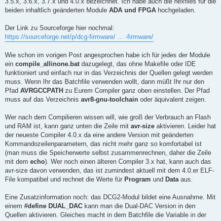
3.5.x, 3.6.x, 3.7.x und 4.0.x bezeichnet. Ich habe auch die hexfiles für die
beiden inhaltlich geänderten Module
ADA und FPGA
hochgeladen.
Der Link zu Sourceforge hier nochmal:
https://sourceforge.net/p/dcg-firmware/ ... -firmware/
Wie schon im vorigen Post angesprochen habe ich für jedes der Module
ein
compile_allinone.bat
dazugelegt, das ohne Makefile oder IDE
funktioniert und einfach nur in das Verzeichnis der Quellen gelegt werden
muss. Wenn Ihr das Batchfile verwenden wollt, dann müßt Ihr nur den
Pfad
AVRGCCPATH
zu Eurem Compiler ganz oben einstellen. Der Pfad
muss auf das Verzeichnis
avr8-gnu-toolchain
oder äquivalent zeigen.
Wer nach dem Compilieren wissen will, wie groß der Verbrauch an Flash
und RAM ist, kann ganz unten die Zeile mit
avr-size
aktivieren. Leider hat
der neueste Compiler 4.0.x da eine andere Version mit geänderten
Kommandozeilenparametern, das nicht mehr ganz so komfortabel ist
(man muss die Speicherwerte selbst zusammenrechnen, daher die Zeile
mit dem
echo
). Wer noch einen älteren Compiler 3.x hat, kann auch das
avr-size davon verwenden, das ist zumindest aktuell mit dem 4.0.er ELF-
File kompatibel und rechnet die Werte für
Program
und
Data
aus.
Eine Zusatzinformation noch: das DCG2-Modul bildet eine Ausnahme. Mit
einem
#define DUAL_DAC
kann man die Dual-DAC Version in den
Quellen aktivieren. Gleiches macht in dem Batchfile die Variable in der