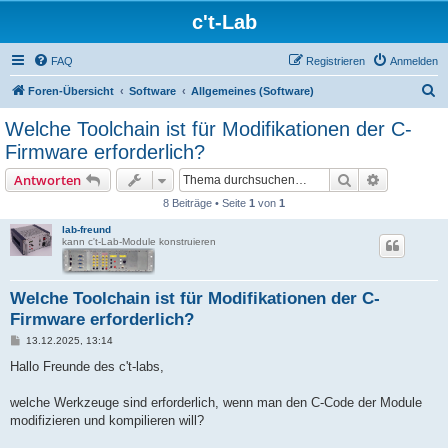
c't-Lab
FAQ
Registrieren
Anmelden
S
Foren-Übersicht
Software
Allgemeines (Software)
u
Welche Toolchain ist für Modifikationen der C-
c
Firmware erforderlich?
h
Suche
Erweiterte
Antworten
e
8 Beiträge • Seite
1
von
1
lab-freund
kann c't-Lab-Module konstruieren
Welche Toolchain ist für Modifikationen der C-
Firmware erforderlich?
B
13.12.2025, 13:14
e
i
Hallo Freunde des c't-labs,
t
r
a
welche Werkzeuge sind erforderlich, wenn man den C-Code der Module
g
modifizieren und kompilieren will?